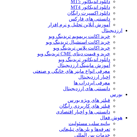
دانلود اندیکاتور MT5
دانلود اندیکاتور MT4
دانلود اکسپرت رایگان
دانستنی های فارکس
آموزش آنلاین تحلیل و نرم افزار
ارزدیجیتال
خرید اکانت پریمویم تریدینگ ویو
خرید اکانت اسنشیال تریدینگ ویو
خرید اکانت پلاس تریدینگ ویو
خرید و قیمت دیتای CME تریدینگ ویو
دانلود اندیکاتور تریدینگ ویو
آموزش ماینینگ ارزدیجیتال
معرفی انواع ماینر های خانگی و صنعتی
اخبار ارزدیجیتال
معرفی ایردراپ ها
دانستنی های ارزدیجیتال
بورس
فیلتر های ویژه بورس
فیلتر های کاربردی رایگان
دانستنی ها و اخبار اقتصادی
هوش فعال
بیانیه سلب مسئولیت
تعرفه‌ها و پلن‌های تبلیغاتی
خدمات بین المللی