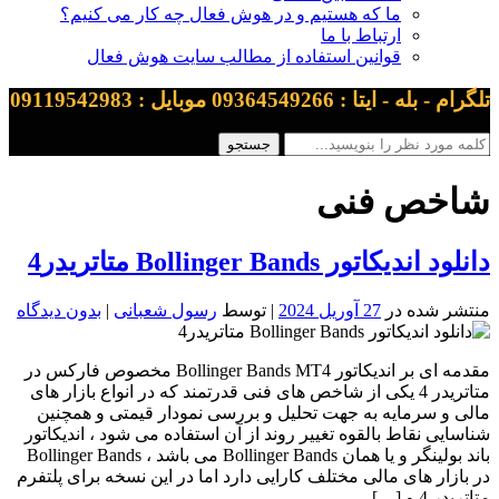
ما که هستیم و در هوش فعال چه کار می کنیم؟
ارتباط با ما
قوانین استفاده از مطالب سایت هوش فعال
تلگرام - بله - ایتا : 09364549266 موبایل : 09119542983
شاخص فنی
دانلود اندیکاتور Bollinger Bands متاتریدر4
منتشر شده در
27 آوریل 2024
| توسط
رسول شعبانی
|
بدون دیدگاه
مقدمه ای بر اندیکاتور Bollinger Bands MT4 مخصوص فارکس در
متاتریدر 4 یکی از شاخص های فنی قدرتمند که در انواع بازار های
مالی و سرمایه به جهت تحلیل و بررسی نمودار قیمتی و همچنین
شناسایی نقاط بالقوه تغییر روند از آن استفاده می شود ، اندیکاتور
باند بولینگر و یا همان Bollinger Bands می باشد ، Bollinger Bands
در بازار های مالی مختلف کارایی دارد اما در این نسخه برای پلتفرم
متاتریدر 4 و […]