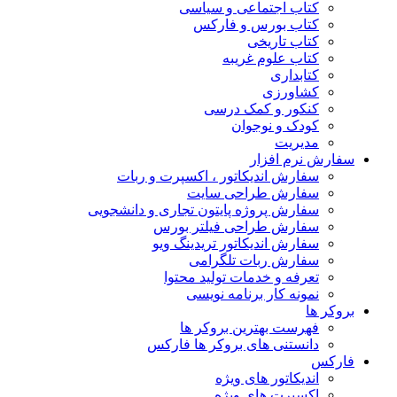
کتاب اجتماعی و سیاسی
کتاب بورس و فارکس
کتاب تاریخی
کتاب علوم غریبه
کتابداری
کشاورزی
کنکور و کمک‌ درسی
کودک و نوجوان
مدیریت
سفارش نرم افزار
سفارش اندیکاتور ، اکسپرت و ربات
سفارش طراحی سایت
سفارش پروژه پایتون تجاری و دانشجویی
سفارش طراحی فیلتر بورس
سفارش اندیکاتور تریدینگ ویو
سفارش ربات تلگرامی
تعرفه و خدمات تولید محتوا
نمونه کار برنامه نویسی
بروکر ها
فهرست بهترین بروکر ها
دانستنی های بروکر ها فارکس
فارکس
اندیکاتور های ویژه
اکسپرت های ویژه