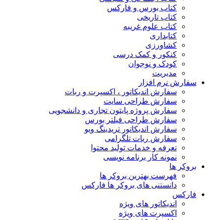
کتاب بورس و فارکس
کتاب تاریخی
کتاب علوم غریبه
کتابداری
کشاورزی
کنکور و کمک‌ درسی
کودک و نوجوان
مدیریت
سفارش نرم افزار
سفارش اندیکاتور ، اکسپرت و ربات
سفارش طراحی سایت
سفارش پروژه پایتون تجاری و دانشجویی
سفارش طراحی فیلتر بورس
سفارش اندیکاتور تریدینگ ویو
سفارش ربات تلگرامی
تعرفه و خدمات تولید محتوا
نمونه کار برنامه نویسی
بروکر ها
فهرست بهترین بروکر ها
دانستنی های بروکر ها فارکس
فارکس
اندیکاتور های ویژه
اکسپرت های ویژه