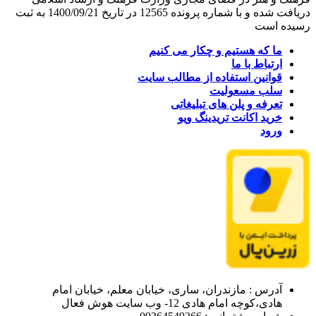
دریافت شده و با شماره پرونده 12565 در تاریخ 1400/09/21 به ثبت
رسیده است
ما که هستیم و چکار می کنیم
ارتباط با ما
قوانین استفاده از مطالب سایت
سلب مسعولیت
تعرفه و پلن های تبلیغاتی
خرید اکانت تریدینگ ویو
ورود
آدرس : مازندران، ساری، خیابان معلم، خیابان امام
هادی،کوچه امام هادی 12- وب سایت هوش فعال