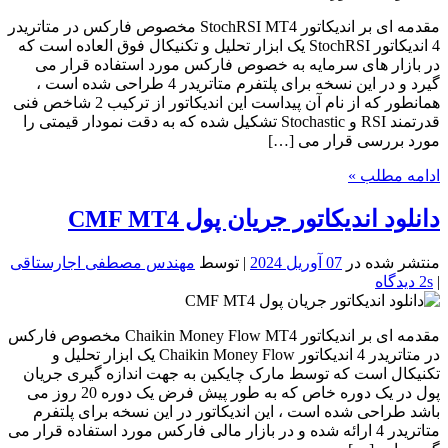
مقدمه ای بر اندیکاتور StochRSI MT4 مخصوص فارکس در متاتریدر
4 اندیکاتور StochRSI یک ابزار تحلیل و تکنیکال فوق العاده است که
در بازار های سرمایه به خصوص فارکس مورد استفاده قرار می
گیرد و در این نسخه برای پلتفرم متاتریدر 4 طراحی شده است ،
همانطور که از نام آن پیداست این اندیکاتور از ترکیب 2 شاخص فنی
قدرتمند RSI و Stochastic تشکیل شده که به دقت نمودار قیمتی را
مورد بررسی قرار می […]
ادامه مطلب »
دانلود اندیکاتور جریان پول CMF MT4
منتشر شده در
07 آوریل 2024
| توسط
مهندس مصطفی اجارستاقی
|
2s دیدگاه
مقدمه ای بر اندیکاتور Chaikin Money Flow MT4 مخصوص فارکس
در متاتریدر 4 اندیکاتور Chaikin Money Flow یک ابزار تحلیل و
تکنیکال است که توسط مارک چایکین به جهت اندازه گیری جریان
پول در یک دوره خاص که به طور پیش فرض یک دوره 20 روز می
باشد طراحی شده است ، این اندیکاتور در این نسخه برای پلتفرم
متاتریدر 4 ارائه شده و در بازار مالی فارکس مورد استفاده قرار می