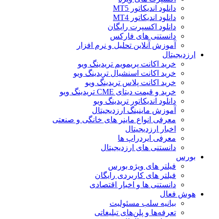
دانلود اندیکاتور MT5
دانلود اندیکاتور MT4
دانلود اکسپرت رایگان
دانستنی های فارکس
آموزش آنلاین تحلیل و نرم افزار
ارزدیجیتال
خرید اکانت پریمویم تریدینگ ویو
خرید اکانت اسنشیال تریدینگ ویو
خرید اکانت پلاس تریدینگ ویو
خرید و قیمت دیتای CME تریدینگ ویو
دانلود اندیکاتور تریدینگ ویو
آموزش ماینینگ ارزدیجیتال
معرفی انواع ماینر های خانگی و صنعتی
اخبار ارزدیجیتال
معرفی ایردراپ ها
دانستنی های ارزدیجیتال
بورس
فیلتر های ویژه بورس
فیلتر های کاربردی رایگان
دانستنی ها و اخبار اقتصادی
هوش فعال
بیانیه سلب مسئولیت
تعرفه‌ها و پلن‌های تبلیغاتی