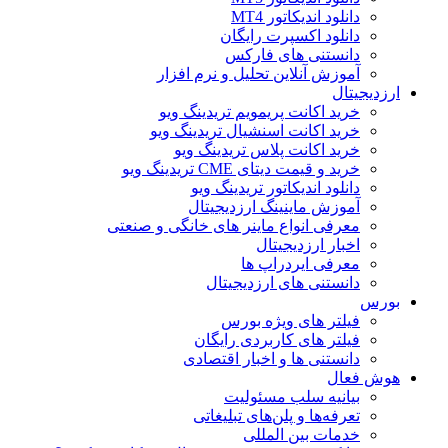
دانلود اندیکاتور MT4
دانلود اکسپرت رایگان
دانستنی های فارکس
آموزش آنلاین تحلیل و نرم افزار
ارزدیجیتال
خرید اکانت پریمویم تریدینگ ویو
خرید اکانت اسنشیال تریدینگ ویو
خرید اکانت پلاس تریدینگ ویو
خرید و قیمت دیتای CME تریدینگ ویو
دانلود اندیکاتور تریدینگ ویو
آموزش ماینینگ ارزدیجیتال
معرفی انواع ماینر های خانگی و صنعتی
اخبار ارزدیجیتال
معرفی ایردراپ ها
دانستنی های ارزدیجیتال
بورس
فیلتر های ویژه بورس
فیلتر های کاربردی رایگان
دانستنی ها و اخبار اقتصادی
هوش فعال
بیانیه سلب مسئولیت
تعرفه‌ها و پلن‌های تبلیغاتی
خدمات بین المللی