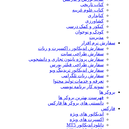
کتاب تاریخی
کتاب علوم غریبه
کتابداری
کشاورزی
کنکور و کمک‌ درسی
کودک و نوجوان
مدیریت
سفارش نرم افزار
سفارش اندیکاتور ، اکسپرت و ربات
سفارش طراحی سایت
سفارش پروژه پایتون تجاری و دانشجویی
سفارش طراحی فیلتر بورس
سفارش اندیکاتور تریدینگ ویو
سفارش ربات تلگرامی
تعرفه و خدمات تولید محتوا
نمونه کار برنامه نویسی
بروکر ها
فهرست بهترین بروکر ها
دانستنی های بروکر ها فارکس
فارکس
اندیکاتور های ویژه
اکسپرت های ویژه
دانلود اندیکاتور MT5