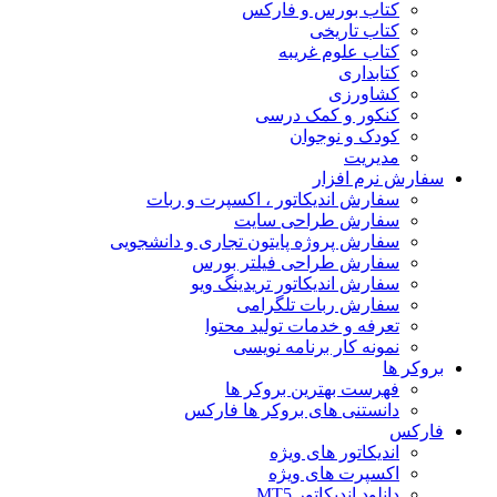
کتاب بورس و فارکس
کتاب تاریخی
کتاب علوم غریبه
کتابداری
کشاورزی
کنکور و کمک‌ درسی
کودک و نوجوان
مدیریت
سفارش نرم افزار
سفارش اندیکاتور ، اکسپرت و ربات
سفارش طراحی سایت
سفارش پروژه پایتون تجاری و دانشجویی
سفارش طراحی فیلتر بورس
سفارش اندیکاتور تریدینگ ویو
سفارش ربات تلگرامی
تعرفه و خدمات تولید محتوا
نمونه کار برنامه نویسی
بروکر ها
فهرست بهترین بروکر ها
دانستنی های بروکر ها فارکس
فارکس
اندیکاتور های ویژه
اکسپرت های ویژه
دانلود اندیکاتور MT5