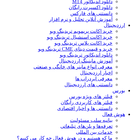
دانلود اندیکاتور MT4
دانلود اکسپرت رایگان
دانستنی های فارکس
آموزش آنلاین تحلیل و نرم افزار
ارزدیجیتال
خرید اکانت پریمویم تریدینگ ویو
خرید اکانت اسنشیال تریدینگ ویو
خرید اکانت پلاس تریدینگ ویو
خرید و قیمت دیتای CME تریدینگ ویو
دانلود اندیکاتور تریدینگ ویو
آموزش ماینینگ ارزدیجیتال
معرفی انواع ماینر های خانگی و صنعتی
اخبار ارزدیجیتال
معرفی ایردراپ ها
دانستنی های ارزدیجیتال
بورس
فیلتر های ویژه بورس
فیلتر های کاربردی رایگان
دانستنی ها و اخبار اقتصادی
هوش فعال
بیانیه سلب مسئولیت
تعرفه‌ها و پلن‌های تبلیغاتی
خدمات بین المللی
ما که هستیم و در هوش فعال چه کار می کنیم؟