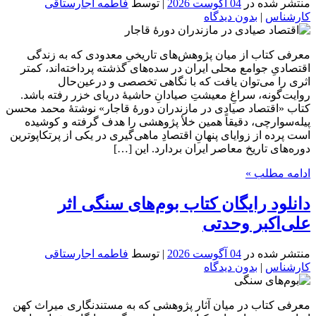
منتشر شده در
04 آگوست 2026
| توسط
فاطمه اجارستاقی
کارشناس
|
بدون دیدگاه
معرفی کتاب از میان پژوهش‌های تاریخیِ معدودی که به زندگی
اقتصادیِ جوامع محلی ایران در سده‌های گذشته پرداخته‌اند، کمتر
اثری را می‌توان یافت که با نگاهی تخصصی و درعین‌حال
روایت‌گونه، سراغِ معیشتِ صیادانِ حاشیۀ دریای خزر رفته باشد.
کتاب «اقتصاد صیادی در مازندران دورۀ قاجار» نوشتۀ محمد محسن
پیله‌سوارچی، دقیقاً همین خلأ پژوهشی را هدف گرفته و کوشیده
است پرده از زوایای پنهانِ اقتصادِ ماهی‌گیری در یکی از پرتکاپوترین
دوره‌های تاریخ معاصر ایران بردارد. این […]
ادامه مطلب »
دانلود رایگان کتاب بوم‌های سنگی اثر
علی‌اکبر وحدتی
منتشر شده در
04 آگوست 2026
| توسط
فاطمه اجارستاقی
کارشناس
|
بدون دیدگاه
معرفی کتاب در میان آثار پژوهشی که به مستندنگاری میراث کهن