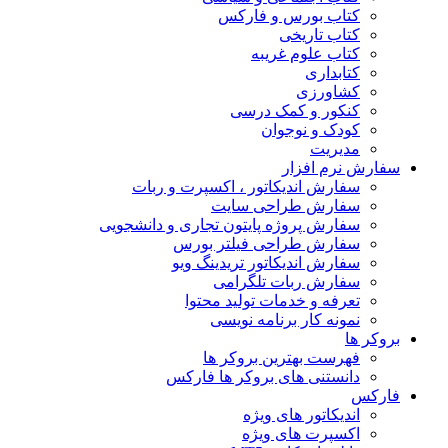
کتاب بورس و فارکس
کتاب تاریخی
کتاب علوم غریبه
کتابداری
کشاورزی
کنکور و کمک‌ درسی
کودک و نوجوان
مدیریت
سفارش نرم افزار
سفارش اندیکاتور ، اکسپرت و ربات
سفارش طراحی سایت
سفارش پروژه پایتون تجاری و دانشجویی
سفارش طراحی فیلتر بورس
سفارش اندیکاتور تریدینگ ویو
سفارش ربات تلگرامی
تعرفه و خدمات تولید محتوا
نمونه کار برنامه نویسی
بروکر ها
فهرست بهترین بروکر ها
دانستنی های بروکر ها فارکس
فارکس
اندیکاتور های ویژه
اکسپرت های ویژه