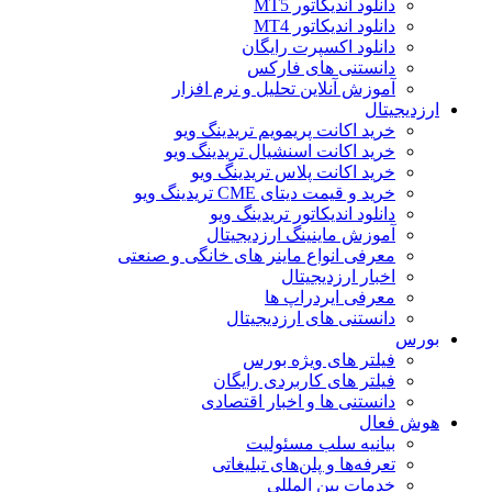
دانلود اندیکاتور MT5
دانلود اندیکاتور MT4
دانلود اکسپرت رایگان
دانستنی های فارکس
آموزش آنلاین تحلیل و نرم افزار
ارزدیجیتال
خرید اکانت پریمویم تریدینگ ویو
خرید اکانت اسنشیال تریدینگ ویو
خرید اکانت پلاس تریدینگ ویو
خرید و قیمت دیتای CME تریدینگ ویو
دانلود اندیکاتور تریدینگ ویو
آموزش ماینینگ ارزدیجیتال
معرفی انواع ماینر های خانگی و صنعتی
اخبار ارزدیجیتال
معرفی ایردراپ ها
دانستنی های ارزدیجیتال
بورس
فیلتر های ویژه بورس
فیلتر های کاربردی رایگان
دانستنی ها و اخبار اقتصادی
هوش فعال
بیانیه سلب مسئولیت
تعرفه‌ها و پلن‌های تبلیغاتی
خدمات بین المللی