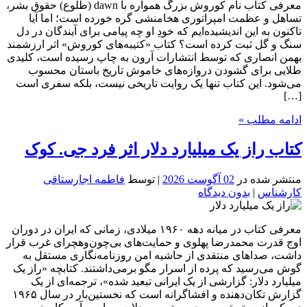
معرفی کتاب نام کوروش بزرگ همواره با dawn (طلوع) حقوق بشر،
تساهل و عظمت امپراتوری هخامنشی گره خورده است؛ اما آیا
تاکنون به این اندیشیده‌ایم که خودِ او چه پیامی برای آیندگان در دل
سنگ و گل ثبت کرده است؟ کتاب «کتیبه‌های کوروش» اثر ارزشمند
بهمن انصاری که توسط انتشارات آرون به چاپ رسیده است، کلیدی
طلایی برای گشودن دروازه‌های خاموش تاریخ باستان محسوب
می‌شود. این کتاب تنها یک روایت تاریخی نیست، بلکه سفری است
[…]
ادامه مطلب »
کتاب راز یک میلیارد دلار اثر فرد جی. کوک
منتشر شده در
02 آگوست 2026
| توسط
فاطمه اجارستاقی
کارشناس
|
بدون دیدگاه
معرفی کتاب در میانه دهه ۱۹۶۰ میلادی، زمانی که ایران در دوران
اوج قدرت محمدرضا پهلوی و حمایت‌های بی‌چون‌وهچرای غرب قرار
داشت، صداهای منتقدی از حاشیه امن روزنامه‌نگاری مستقل به
گوش می‌رسید که پرده از اسرار مگو برمی‌داشتند. کتابچه «راز یک
میلیارد دلار: گزارشی از یک ایرانی تبعید شده»، ترجمه‌ای از یک
گزارش تکان‌دهنده و افشاگرانه است که نخستین‌بار در سال ۱۹۶۵