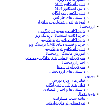
دانلود اندیکاتور MT5
دانلود اندیکاتور MT4
دانلود اکسپرت رایگان
دانستنی های فارکس
آموزش آنلاین تحلیل و نرم افزار
ارزدیجیتال
خرید اکانت پریمویم تریدینگ ویو
خرید اکانت اسنشیال تریدینگ ویو
خرید اکانت پلاس تریدینگ ویو
خرید و قیمت دیتای CME تریدینگ ویو
دانلود اندیکاتور تریدینگ ویو
آموزش ماینینگ ارزدیجیتال
معرفی انواع ماینر های خانگی و صنعتی
اخبار ارزدیجیتال
معرفی ایردراپ ها
دانستنی های ارزدیجیتال
بورس
فیلتر های ویژه بورس
فیلتر های کاربردی رایگان
دانستنی ها و اخبار اقتصادی
هوش فعال
بیانیه سلب مسئولیت
تعرفه‌ها و پلن‌های تبلیغاتی