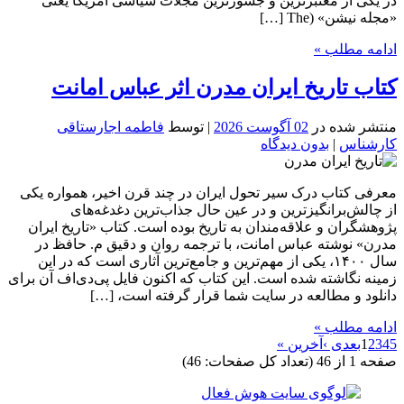
در یکی از معتبرترین و جسورترین مجلات سیاسی آمریکا یعنی
«مجله نیشن» (The […]
ادامه مطلب »
کتاب تاریخ ایران مدرن اثر عباس امانت
منتشر شده در
02 آگوست 2026
| توسط
فاطمه اجارستاقی
کارشناس
|
بدون دیدگاه
معرفی کتاب درک سیر تحول ایران در چند قرن اخیر، همواره یکی
از چالش‌برانگیزترین و در عین حال جذاب‌ترین دغدغه‌های
پژوهشگران و علاقه‌مندان به تاریخ بوده است. کتاب «تاریخ ایران
مدرن» نوشته عباس امانت، با ترجمه روان و دقیق م. حافظ در
سال ۱۴۰۰، یکی از مهم‌ترین و جامع‌ترین آثاری است که در این
زمینه نگاشته شده است. این کتاب که اکنون فایل پی‌دی‌اف آن برای
دانلود و مطالعه در سایت شما قرار گرفته است، […]
ادامه مطلب »
5
4
3
2
1
بعدی ›
آخرین »
صفحه 1 از 46 (تعداد کل صفحات: 46)