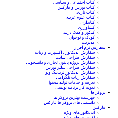
کتاب اجتماعی و سیاسی
کتاب بورس و فارکس
کتاب تاریخی
کتاب علوم غریبه
کتابداری
کشاورزی
کنکور و کمک‌ درسی
کودک و نوجوان
مدیریت
سفارش نرم افزار
سفارش اندیکاتور ، اکسپرت و ربات
سفارش طراحی سایت
سفارش پروژه پایتون تجاری و دانشجویی
سفارش طراحی فیلتر بورس
سفارش اندیکاتور تریدینگ ویو
سفارش ربات تلگرامی
تعرفه و خدمات تولید محتوا
نمونه کار برنامه نویسی
بروکر ها
فهرست بهترین بروکر ها
دانستنی های بروکر ها فارکس
فارکس
اندیکاتور های ویژه
اکسپرت های ویژه