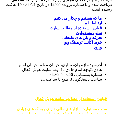
دریافت شده و با شماره پرونده 12565 در تاریخ 1400/09/21 به ثبت
رسیده است
ما که هستیم و چکار می کنیم
ارتباط با ما
قوانین استفاده از مطالب سایت
سلب مسعولیت
تعرفه و پلن های تبلیغاتی
خرید اکانت تریدینگ ویو
ورود
آدرس : مازندران، ساری، خیابان معلم، خیابان امام
هادی،کوچه امام هادی 12- وب سایت هوش فعال
شماره پشتیبانی : 09364549266
ساعت پاسخگویی 8 صبح تا ساعت 21
قوانین استفاده از مطالب سایت هوش فعال
سلب مسئولیت: بازارهای مالی دارای ریسک های زیادی
هستند و هرگونه سرمایه گذاری در این بازارها نیازمند