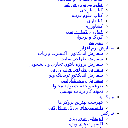
کتاب بورس و فارکس
کتاب تاریخی
کتاب علوم غریبه
کتابداری
کشاورزی
کنکور و کمک‌ درسی
کودک و نوجوان
مدیریت
سفارش نرم افزار
سفارش اندیکاتور ، اکسپرت و ربات
سفارش طراحی سایت
سفارش پروژه پایتون تجاری و دانشجویی
سفارش طراحی فیلتر بورس
سفارش اندیکاتور تریدینگ ویو
سفارش ربات تلگرامی
تعرفه و خدمات تولید محتوا
نمونه کار برنامه نویسی
بروکر ها
فهرست بهترین بروکر ها
دانستنی های بروکر ها فارکس
فارکس
اندیکاتور های ویژه
اکسپرت های ویژه