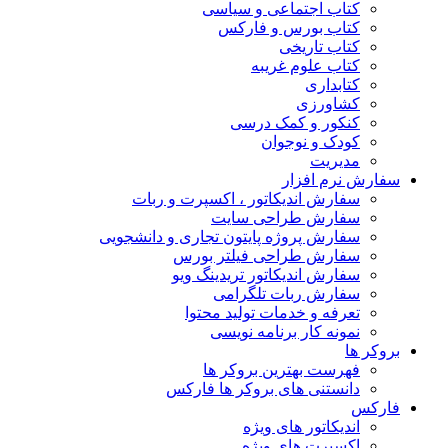
کتاب اجتماعی و سیاسی
کتاب بورس و فارکس
کتاب تاریخی
کتاب علوم غریبه
کتابداری
کشاورزی
کنکور و کمک‌ درسی
کودک و نوجوان
مدیریت
سفارش نرم افزار
سفارش اندیکاتور ، اکسپرت و ربات
سفارش طراحی سایت
سفارش پروژه پایتون تجاری و دانشجویی
سفارش طراحی فیلتر بورس
سفارش اندیکاتور تریدینگ ویو
سفارش ربات تلگرامی
تعرفه و خدمات تولید محتوا
نمونه کار برنامه نویسی
بروکر ها
فهرست بهترین بروکر ها
دانستنی های بروکر ها فارکس
فارکس
اندیکاتور های ویژه
اکسپرت های ویژه