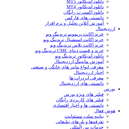
دانلود اندیکاتور MT5
دانلود اندیکاتور MT4
دانلود اکسپرت رایگان
دانستنی های فارکس
آموزش آنلاین تحلیل و نرم افزار
ارزدیجیتال
خرید اکانت پریمویم تریدینگ ویو
خرید اکانت اسنشیال تریدینگ ویو
خرید اکانت پلاس تریدینگ ویو
خرید و قیمت دیتای CME تریدینگ ویو
دانلود اندیکاتور تریدینگ ویو
آموزش ماینینگ ارزدیجیتال
معرفی انواع ماینر های خانگی و صنعتی
اخبار ارزدیجیتال
معرفی ایردراپ ها
دانستنی های ارزدیجیتال
بورس
فیلتر های ویژه بورس
فیلتر های کاربردی رایگان
دانستنی ها و اخبار اقتصادی
هوش فعال
بیانیه سلب مسئولیت
تعرفه‌ها و پلن‌های تبلیغاتی
خدمات بین المللی