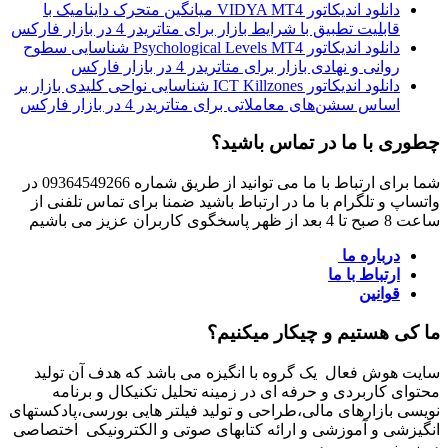
دانلود اندیکاتور VIDYA MT4 میانگین متحرک داینامیک با
قابلیت تطبیق با شرایط بازار برای متاتریدر 4 در بازار فارکس
دانلود اندیکاتور Psychological Levels MT4 شناسایی سطوح
روانی و نهادی بازار برای متاتریدر 4 در بازار فارکس
دانلود اندیکاتور ICT Killzones شناسایی نواحی کلیدی بازار بر
اساس سشن‌های معاملاتی برای متاتریدر 4 در بازار فارکس
چطوری با ما در تماس باشید؟
شما برای ارتباط با ما می توانید از طریق شماره 09364549266 در
واتساپ و تلگرام با ما در ارتباط باشید ضمنا برای تماس تلفنی از
ساعت 8 صبح تا 4 بعد از ظهر پاسخگوی کاربران عزیز می باشیم
درباره ما
ارتباط با ما
قوانین
ما کی هستیم و چیکار میکنیم؟
سایت هوش فعال یک گروه با انگیزه می باشد که هدف آن تولید
محتوای کاربردی و حرفه ای در زمینه تحلیل تکنیکال و برنامه
نویسی بازارهای مالی،طراحی و تولید فیلتر هایی بورسی،پادکستهای
انگیزشی و آموزشی و ارائه کتابهای صوتی و الکترونیکی اختصاصی