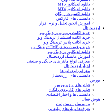
دانلود اندیکاتور MT5
دانلود اندیکاتور MT4
دانلود اکسپرت رایگان
دانستنی های فارکس
آموزش آنلاین تحلیل و نرم افزار
ارزدیجیتال
خرید اکانت پریمویم تریدینگ ویو
خرید اکانت اسنشیال تریدینگ ویو
خرید اکانت پلاس تریدینگ ویو
خرید و قیمت دیتای CME تریدینگ ویو
دانلود اندیکاتور تریدینگ ویو
آموزش ماینینگ ارزدیجیتال
معرفی انواع ماینر های خانگی و صنعتی
اخبار ارزدیجیتال
معرفی ایردراپ ها
دانستنی های ارزدیجیتال
بورس
فیلتر های ویژه بورس
فیلتر های کاربردی رایگان
دانستنی ها و اخبار اقتصادی
هوش فعال
بیانیه سلب مسئولیت
تعرفه‌ها و پلن‌های تبلیغاتی