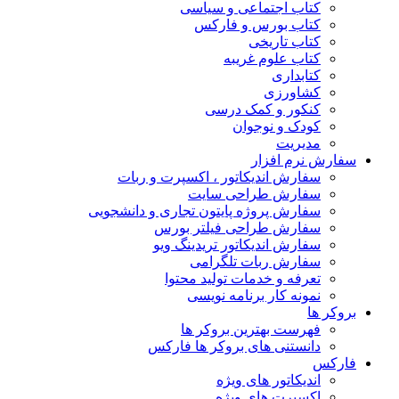
کتاب اجتماعی و سیاسی
کتاب بورس و فارکس
کتاب تاریخی
کتاب علوم غریبه
کتابداری
کشاورزی
کنکور و کمک‌ درسی
کودک و نوجوان
مدیریت
سفارش نرم افزار
سفارش اندیکاتور ، اکسپرت و ربات
سفارش طراحی سایت
سفارش پروژه پایتون تجاری و دانشجویی
سفارش طراحی فیلتر بورس
سفارش اندیکاتور تریدینگ ویو
سفارش ربات تلگرامی
تعرفه و خدمات تولید محتوا
نمونه کار برنامه نویسی
بروکر ها
فهرست بهترین بروکر ها
دانستنی های بروکر ها فارکس
فارکس
اندیکاتور های ویژه
اکسپرت های ویژه