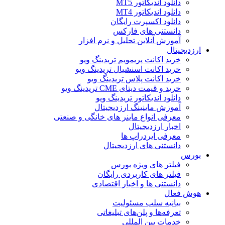
دانلود اندیکاتور MT5
دانلود اندیکاتور MT4
دانلود اکسپرت رایگان
دانستنی های فارکس
آموزش آنلاین تحلیل و نرم افزار
ارزدیجیتال
خرید اکانت پریمویم تریدینگ ویو
خرید اکانت اسنشیال تریدینگ ویو
خرید اکانت پلاس تریدینگ ویو
خرید و قیمت دیتای CME تریدینگ ویو
دانلود اندیکاتور تریدینگ ویو
آموزش ماینینگ ارزدیجیتال
معرفی انواع ماینر های خانگی و صنعتی
اخبار ارزدیجیتال
معرفی ایردراپ ها
دانستنی های ارزدیجیتال
بورس
فیلتر های ویژه بورس
فیلتر های کاربردی رایگان
دانستنی ها و اخبار اقتصادی
هوش فعال
بیانیه سلب مسئولیت
تعرفه‌ها و پلن‌های تبلیغاتی
خدمات بین المللی