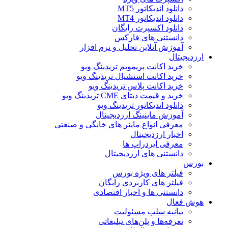
دانلود اندیکاتور MT5
دانلود اندیکاتور MT4
دانلود اکسپرت رایگان
دانستنی های فارکس
آموزش آنلاین تحلیل و نرم افزار
ارزدیجیتال
خرید اکانت پریمویم تریدینگ ویو
خرید اکانت اسنشیال تریدینگ ویو
خرید اکانت پلاس تریدینگ ویو
خرید و قیمت دیتای CME تریدینگ ویو
دانلود اندیکاتور تریدینگ ویو
آموزش ماینینگ ارزدیجیتال
معرفی انواع ماینر های خانگی و صنعتی
اخبار ارزدیجیتال
معرفی ایردراپ ها
دانستنی های ارزدیجیتال
بورس
فیلتر های ویژه بورس
فیلتر های کاربردی رایگان
دانستنی ها و اخبار اقتصادی
هوش فعال
بیانیه سلب مسئولیت
تعرفه‌ها و پلن‌های تبلیغاتی