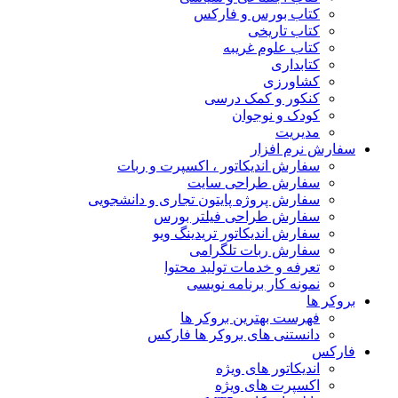
کتاب بورس و فارکس
کتاب تاریخی
کتاب علوم غریبه
کتابداری
کشاورزی
کنکور و کمک‌ درسی
کودک و نوجوان
مدیریت
سفارش نرم افزار
سفارش اندیکاتور ، اکسپرت و ربات
سفارش طراحی سایت
سفارش پروژه پایتون تجاری و دانشجویی
سفارش طراحی فیلتر بورس
سفارش اندیکاتور تریدینگ ویو
سفارش ربات تلگرامی
تعرفه و خدمات تولید محتوا
نمونه کار برنامه نویسی
بروکر ها
فهرست بهترین بروکر ها
دانستنی های بروکر ها فارکس
فارکس
اندیکاتور های ویژه
اکسپرت های ویژه