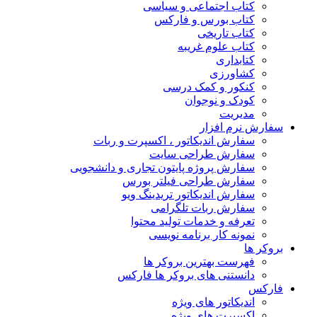
کتاب اجتماعی و سیاسی
کتاب بورس و فارکس
کتاب تاریخی
کتاب علوم غریبه
کتابداری
کشاورزی
کنکور و کمک‌ درسی
کودک و نوجوان
مدیریت
سفارش نرم افزار
سفارش اندیکاتور ، اکسپرت و ربات
سفارش طراحی سایت
سفارش پروژه پایتون تجاری و دانشجویی
سفارش طراحی فیلتر بورس
سفارش اندیکاتور تریدینگ ویو
سفارش ربات تلگرامی
تعرفه و خدمات تولید محتوا
نمونه کار برنامه نویسی
بروکر ها
فهرست بهترین بروکر ها
دانستنی های بروکر ها فارکس
فارکس
اندیکاتور های ویژه
اکسپرت های ویژه