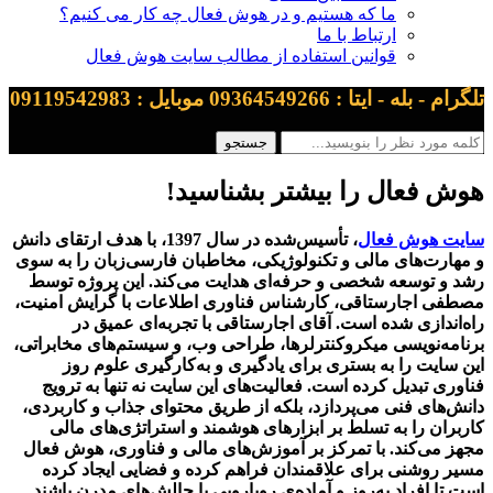
ما که هستیم و در هوش فعال چه کار می کنیم؟
ارتباط با ما
قوانین استفاده از مطالب سایت هوش فعال
تلگرام - بله - ایتا : 09364549266 موبایل : 09119542983
هوش فعال را بیشتر بشناسید!
سایت هوش فعال
، تأسیس‌شده در سال 1397، با هدف ارتقای دانش
و مهارت‌های مالی و تکنولوژیکی، مخاطبان فارسی‌زبان را به سوی
رشد و توسعه شخصی و حرفه‌ای هدایت می‌کند. این پروژه توسط
مصطفی اجارستاقی، کارشناس فناوری اطلاعات با گرایش امنیت،
راه‌اندازی شده است. آقای اجارستاقی با تجربه‌ای عمیق در
برنامه‌نویسی میکروکنترلرها، طراحی وب، و سیستم‌های مخابراتی،
این سایت را به بستری برای یادگیری و به‌کارگیری علوم روز
فناوری تبدیل کرده است. فعالیت‌های این سایت نه تنها به ترویج
دانش‌های فنی می‌پردازد، بلکه از طریق محتوای جذاب و کاربردی،
کاربران را به تسلط بر ابزارهای هوشمند و استراتژی‌های مالی
مجهز می‌کند. با تمرکز بر آموزش‌های مالی و فناوری، هوش فعال
مسیر روشنی برای علاقمندان فراهم کرده و فضایی ایجاد کرده
است تا افراد به‌روز و آماده‌ی رویارویی با چالش‌های مدرن باشند.