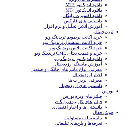
دانلود اندیکاتور MT5
دانلود اندیکاتور MT4
دانلود اکسپرت رایگان
دانستنی های فارکس
آموزش آنلاین تحلیل و نرم افزار
ارزدیجیتال
خرید اکانت پریمویم تریدینگ ویو
خرید اکانت اسنشیال تریدینگ ویو
خرید اکانت پلاس تریدینگ ویو
خرید و قیمت دیتای CME تریدینگ ویو
دانلود اندیکاتور تریدینگ ویو
آموزش ماینینگ ارزدیجیتال
معرفی انواع ماینر های خانگی و صنعتی
اخبار ارزدیجیتال
معرفی ایردراپ ها
دانستنی های ارزدیجیتال
بورس
فیلتر های ویژه بورس
فیلتر های کاربردی رایگان
دانستنی ها و اخبار اقتصادی
هوش فعال
بیانیه سلب مسئولیت
تعرفه‌ها و پلن‌های تبلیغاتی