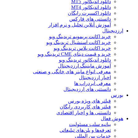
دانلود اندیکاتور MT5
دانلود اندیکاتور MT4
دانلود اکسپرت رایگان
دانستنی های فارکس
آموزش آنلاین تحلیل و نرم افزار
ارزدیجیتال
خرید اکانت پریمویم تریدینگ ویو
خرید اکانت اسنشیال تریدینگ ویو
خرید اکانت پلاس تریدینگ ویو
خرید و قیمت دیتای CME تریدینگ ویو
دانلود اندیکاتور تریدینگ ویو
آموزش ماینینگ ارزدیجیتال
معرفی انواع ماینر های خانگی و صنعتی
اخبار ارزدیجیتال
معرفی ایردراپ ها
دانستنی های ارزدیجیتال
بورس
فیلتر های ویژه بورس
فیلتر های کاربردی رایگان
دانستنی ها و اخبار اقتصادی
هوش فعال
بیانیه سلب مسئولیت
تعرفه‌ها و پلن‌های تبلیغاتی
خدمات بین المللی