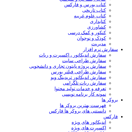
کتاب بورس و فارکس
کتاب تاریخی
کتاب علوم غریبه
کتابداری
کشاورزی
کنکور و کمک‌ درسی
کودک و نوجوان
مدیریت
سفارش نرم افزار
سفارش اندیکاتور ، اکسپرت و ربات
سفارش طراحی سایت
سفارش پروژه پایتون تجاری و دانشجویی
سفارش طراحی فیلتر بورس
سفارش اندیکاتور تریدینگ ویو
سفارش ربات تلگرامی
تعرفه و خدمات تولید محتوا
نمونه کار برنامه نویسی
بروکر ها
فهرست بهترین بروکر ها
دانستنی های بروکر ها فارکس
فارکس
اندیکاتور های ویژه
اکسپرت های ویژه