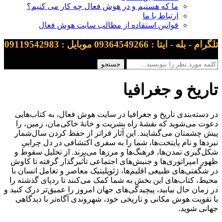
ما که هستیم و در هوش فعال چه کار می کنیم؟
ارتباط با ما
قوانین استفاده از مطالب سایت هوش فعال
تلگرام - بله - ایتا : 09364549266 موبایل : 09119542983
تاریخ و جغرافیا
در دسته‌بندی تاریخ و جغرافیا در سایت هوش فعال، به کتاب‌هایی
دعوت می‌شوید که نقشهٔ راه بشریت و خانهٔ خاکی‌مان، زمین، را
پیش چشمتان می‌گشایند. این آثار فراتر از حفظ کردن سال‌شمار
نبردها و نام پایتخت‌ها، شما را به سفری اکتشافی در دل چراییِ
شکل‌گیری تمدن‌ها، فرهنگ‌ها و مرزها می‌برند. از تحلیل سقوط و
ظهور امپراتوری‌ها و جنبش‌های اجتماعی تأثیرگذار گرفته تا کاوش
در شگفتی‌های طبیعی اقلیم‌ها، ژئوپلیتیک معاصر و تعامل انسان با
محیط، کتاب‌های این بخش به شما کمک می‌کنند تا ردپای گذشته را
در زمان حال بیابید، پیچیدگی‌های جهان امروز را عمیق‌تر درک کنید و
با تقویت هوش مکانی و تاریخی خود، شهروندی آگاه‌تر با دیدگاهی
جهانی شوید.