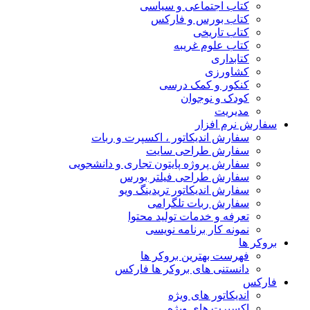
کتاب اجتماعی و سیاسی
کتاب بورس و فارکس
کتاب تاریخی
کتاب علوم غریبه
کتابداری
کشاورزی
کنکور و کمک‌ درسی
کودک و نوجوان
مدیریت
سفارش نرم افزار
سفارش اندیکاتور ، اکسپرت و ربات
سفارش طراحی سایت
سفارش پروژه پایتون تجاری و دانشجویی
سفارش طراحی فیلتر بورس
سفارش اندیکاتور تریدینگ ویو
سفارش ربات تلگرامی
تعرفه و خدمات تولید محتوا
نمونه کار برنامه نویسی
بروکر ها
فهرست بهترین بروکر ها
دانستنی های بروکر ها فارکس
فارکس
اندیکاتور های ویژه
اکسپرت های ویژه