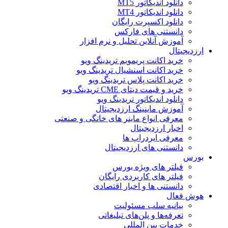
دانلود اندیکاتور MT5
دانلود اندیکاتور MT4
دانلود اکسپرت رایگان
دانستنی های فارکس
آموزش آنلاین تحلیل و نرم افزار
ارزدیجیتال
خرید اکانت پریمویم تریدینگ ویو
خرید اکانت اسنشیال تریدینگ ویو
خرید اکانت پلاس تریدینگ ویو
خرید و قیمت دیتای CME تریدینگ ویو
دانلود اندیکاتور تریدینگ ویو
آموزش ماینینگ ارزدیجیتال
معرفی انواع ماینر های خانگی و صنعتی
اخبار ارزدیجیتال
معرفی ایردراپ ها
دانستنی های ارزدیجیتال
بورس
فیلتر های ویژه بورس
فیلتر های کاربردی رایگان
دانستنی ها و اخبار اقتصادی
هوش فعال
بیانیه سلب مسئولیت
تعرفه‌ها و پلن‌های تبلیغاتی
خدمات بین المللی