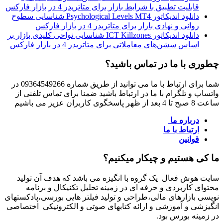
قابلیت تطبیق با شرایط بازار برای متاتریدر 4 در بازار فارکس
دانلود اندیکاتور Psychological Levels MT4 شناسایی سطوح
روانی و نهادی بازار برای متاتریدر 4 در بازار فارکس
دانلود اندیکاتور ICT Killzones شناسایی نواحی کلیدی بازار بر
اساس سشن‌های معاملاتی برای متاتریدر 4 در بازار فارکس
چطوری با ما در تماس باشید؟
شما برای ارتباط با ما می توانید از طریق شماره 09364549266 در
واتساپ و تلگرام با ما در ارتباط باشید ضمنا برای تماس تلفنی از
ساعت 8 صبح تا 4 بعد از ظهر پاسخگوی کاربران عزیز می باشیم
درباره ما
ارتباط با ما
قوانین
ما کی هستیم و چیکار میکنیم؟
سایت هوش فعال یک گروه با انگیزه می باشد که هدف آن تولید
محتوای کاربردی و حرفه ای در زمینه تحلیل تکنیکال و برنامه
نویسی بازارهای مالی،طراحی و تولید فیلتر هایی بورسی،پادکستهای
انگیزشی و آموزشی و ارائه کتابهای صوتی و الکترونیکی اختصاصی
در زمینه بورس بود.