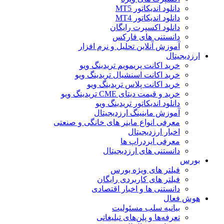
دانلود اندیکاتور MT5
دانلود اندیکاتور MT4
دانلود اکسپرت رایگان
دانستنی های فارکس
آموزش آنلاین تحلیل و نرم افزار
ارزدیجیتال
خرید اکانت پریمویم تریدینگ ویو
خرید اکانت اسنشیال تریدینگ ویو
خرید اکانت پلاس تریدینگ ویو
خرید و قیمت دیتای CME تریدینگ ویو
دانلود اندیکاتور تریدینگ ویو
آموزش ماینینگ ارزدیجیتال
معرفی انواع ماینر های خانگی و صنعتی
اخبار ارزدیجیتال
معرفی ایردراپ ها
دانستنی های ارزدیجیتال
بورس
فیلتر های ویژه بورس
فیلتر های کاربردی رایگان
دانستنی ها و اخبار اقتصادی
هوش فعال
بیانیه سلب مسئولیت
تعرفه‌ها و پلن‌های تبلیغاتی