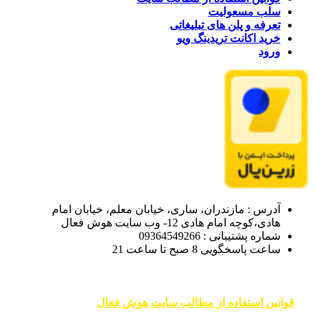
سلب مسعولیت
تعرفه و پلن های تبلیغاتی
خرید اکانت تریدینگ ویو
ورود
آدرس : مازندران، ساری، خیابان معلم، خیابان امام
هادی،کوچه امام هادی 12- وب سایت هوش فعال
شماره پشتیبانی : 09364549266
ساعت پاسخگویی 8 صبح تا ساعت 21
قوانین استفاده از مطالب سایت هوش فعال