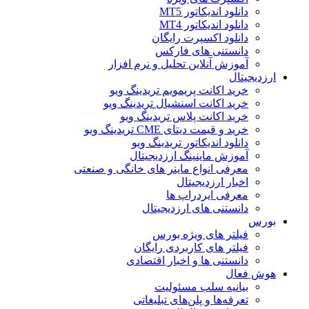
دانلود اندیکاتور MT5
دانلود اندیکاتور MT4
دانلود اکسپرت رایگان
دانستنی های فارکس
آموزش آنلاین تحلیل و نرم افزار
ارزدیجیتال
خرید اکانت پریمویم تریدینگ ویو
خرید اکانت اسنشیال تریدینگ ویو
خرید اکانت پلاس تریدینگ ویو
خرید و قیمت دیتای CME تریدینگ ویو
دانلود اندیکاتور تریدینگ ویو
آموزش ماینینگ ارزدیجیتال
معرفی انواع ماینر های خانگی و صنعتی
اخبار ارزدیجیتال
معرفی ایردراپ ها
دانستنی های ارزدیجیتال
بورس
فیلتر های ویژه بورس
فیلتر های کاربردی رایگان
دانستنی ها و اخبار اقتصادی
هوش فعال
بیانیه سلب مسئولیت
تعرفه‌ها و پلن‌های تبلیغاتی