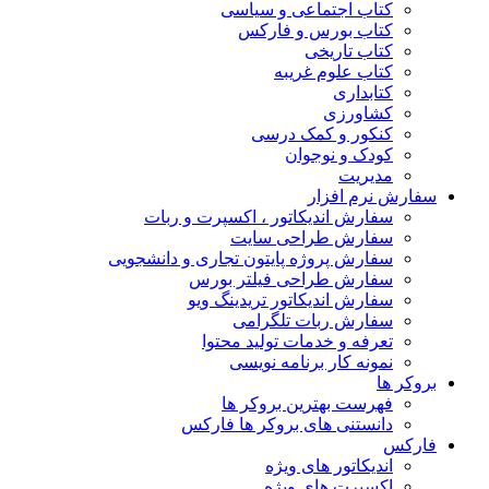
کتاب اجتماعی و سیاسی
کتاب بورس و فارکس
کتاب تاریخی
کتاب علوم غریبه
کتابداری
کشاورزی
کنکور و کمک‌ درسی
کودک و نوجوان
مدیریت
سفارش نرم افزار
سفارش اندیکاتور ، اکسپرت و ربات
سفارش طراحی سایت
سفارش پروژه پایتون تجاری و دانشجویی
سفارش طراحی فیلتر بورس
سفارش اندیکاتور تریدینگ ویو
سفارش ربات تلگرامی
تعرفه و خدمات تولید محتوا
نمونه کار برنامه نویسی
بروکر ها
فهرست بهترین بروکر ها
دانستنی های بروکر ها فارکس
فارکس
اندیکاتور های ویژه
اکسپرت های ویژه