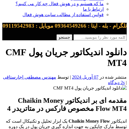
ما که هستیم و در هوش فعال چه کار می کنیم؟
ارتباط با ما
قوانین استفاده از مطالب سایت هوش فعال
تلگرام - بله - ایتا : 09364549266 موبایل : 09119542983
دانلود اندیکاتور جریان پول CMF
MT4
منتشر شده در
07 آوریل 2024
| توسط
مهندس مصطفی اجارستاقی
|
2s دیدگاه
مقدمه ای بر اندیکاتور Chaikin Money
Flow MT4 مخصوص فارکس در متاتریدر 4
اندیکاتور
Chaikin Money Flow
یک ابزار تحلیل و تکنیکال است که
توسط مارک چایکین به جهت اندازه گیری جریان پول در یک دوره