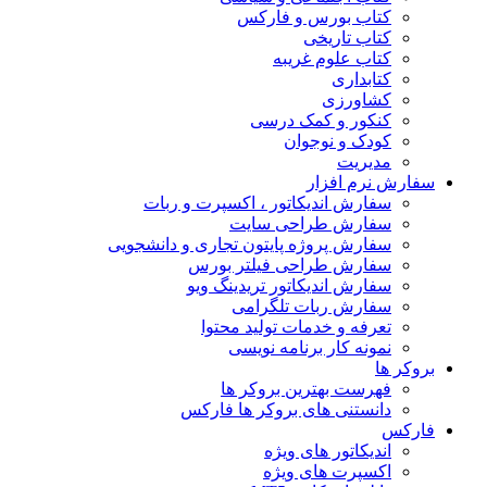
کتاب بورس و فارکس
کتاب تاریخی
کتاب علوم غریبه
کتابداری
کشاورزی
کنکور و کمک‌ درسی
کودک و نوجوان
مدیریت
سفارش نرم افزار
سفارش اندیکاتور ، اکسپرت و ربات
سفارش طراحی سایت
سفارش پروژه پایتون تجاری و دانشجویی
سفارش طراحی فیلتر بورس
سفارش اندیکاتور تریدینگ ویو
سفارش ربات تلگرامی
تعرفه و خدمات تولید محتوا
نمونه کار برنامه نویسی
بروکر ها
فهرست بهترین بروکر ها
دانستنی های بروکر ها فارکس
فارکس
اندیکاتور های ویژه
اکسپرت های ویژه