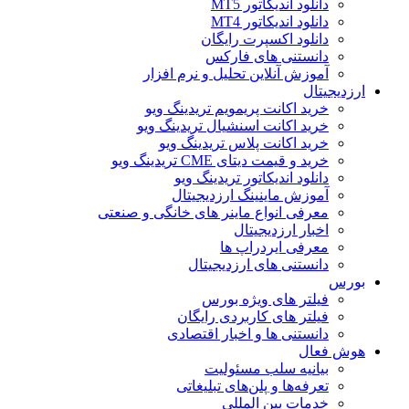
دانلود اندیکاتور MT5
دانلود اندیکاتور MT4
دانلود اکسپرت رایگان
دانستنی های فارکس
آموزش آنلاین تحلیل و نرم افزار
ارزدیجیتال
خرید اکانت پریمویم تریدینگ ویو
خرید اکانت اسنشیال تریدینگ ویو
خرید اکانت پلاس تریدینگ ویو
خرید و قیمت دیتای CME تریدینگ ویو
دانلود اندیکاتور تریدینگ ویو
آموزش ماینینگ ارزدیجیتال
معرفی انواع ماینر های خانگی و صنعتی
اخبار ارزدیجیتال
معرفی ایردراپ ها
دانستنی های ارزدیجیتال
بورس
فیلتر های ویژه بورس
فیلتر های کاربردی رایگان
دانستنی ها و اخبار اقتصادی
هوش فعال
بیانیه سلب مسئولیت
تعرفه‌ها و پلن‌های تبلیغاتی
خدمات بین المللی