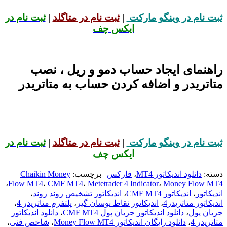
ثبت نام در وینگو مارکت
|
ثبت نام در متاگلد
|
ثبت نام در
ایکس چف
راهنمای ایجاد حساب دمو و ریل ، نصب
متاتریدر و اضافه کردن حساب به متاتریدر
ثبت نام در وینگو مارکت
|
ثبت نام در متاگلد
|
ثبت نام در
ایکس چف
دسته:
دانلود اندیکاتور MT4
،
فارکس
| برچسب:
Chaikin Money
،
Flow MT4
،
CMF MT4
،
Metetrader 4 Indicator
،
Money Flow MT4
اندیکاتور
،
اندیکاتور CMF MT4
،
اندیکاتور تشخیص روند روند
،
اندیکاتور متاتریدر4
،
اندیکاتور نقاط نوسان گیر
،
پلتفرم متاتریدر 4
،
جریان پول
،
دانلود اندیکاتور جریان پول CMF MT4
،
دانلود اندیکاتور
متاتریدر 4
،
دانلود رایگان اندیکاتور Money Flow MT4
،
شاخص فنی
،