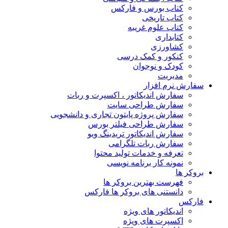
کتاب بورس و فارکس
کتاب تاریخی
کتاب علوم غریبه
کتابداری
کشاورزی
کنکور و کمک‌ درسی
کودک و نوجوان
مدیریت
سفارش نرم افزار
سفارش اندیکاتور ، اکسپرت و ربات
سفارش طراحی سایت
سفارش پروژه پایتون تجاری و دانشجویی
سفارش طراحی فیلتر بورس
سفارش اندیکاتور تریدینگ ویو
سفارش ربات تلگرامی
تعرفه و خدمات تولید محتوا
نمونه کار برنامه نویسی
بروکر ها
فهرست بهترین بروکر ها
دانستنی های بروکر ها فارکس
فارکس
اندیکاتور های ویژه
اکسپرت های ویژه