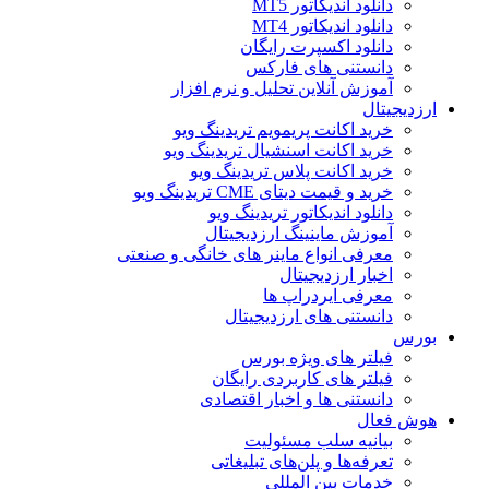
دانلود اندیکاتور MT5
دانلود اندیکاتور MT4
دانلود اکسپرت رایگان
دانستنی های فارکس
آموزش آنلاین تحلیل و نرم افزار
ارزدیجیتال
خرید اکانت پریمویم تریدینگ ویو
خرید اکانت اسنشیال تریدینگ ویو
خرید اکانت پلاس تریدینگ ویو
خرید و قیمت دیتای CME تریدینگ ویو
دانلود اندیکاتور تریدینگ ویو
آموزش ماینینگ ارزدیجیتال
معرفی انواع ماینر های خانگی و صنعتی
اخبار ارزدیجیتال
معرفی ایردراپ ها
دانستنی های ارزدیجیتال
بورس
فیلتر های ویژه بورس
فیلتر های کاربردی رایگان
دانستنی ها و اخبار اقتصادی
هوش فعال
بیانیه سلب مسئولیت
تعرفه‌ها و پلن‌های تبلیغاتی
خدمات بین المللی