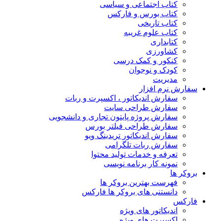
کتاب اجتماعی و سیاسی
کتاب بورس و فارکس
کتاب تاریخی
کتاب علوم غریبه
کتابداری
کشاورزی
کنکور و کمک‌ درسی
کودک و نوجوان
مدیریت
سفارش نرم افزار
سفارش اندیکاتور ، اکسپرت و ربات
سفارش طراحی سایت
سفارش پروژه پایتون تجاری و دانشجویی
سفارش طراحی فیلتر بورس
سفارش اندیکاتور تریدینگ ویو
سفارش ربات تلگرامی
تعرفه و خدمات تولید محتوا
نمونه کار برنامه نویسی
بروکر ها
فهرست بهترین بروکر ها
دانستنی های بروکر ها فارکس
فارکس
اندیکاتور های ویژه
اکسپرت های ویژه