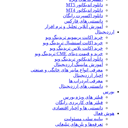
دانلود اندیکاتور MT5
دانلود اندیکاتور MT4
دانلود اکسپرت رایگان
دانستنی های فارکس
آموزش آنلاین تحلیل و نرم افزار
ارزدیجیتال
خرید اکانت پریمویم تریدینگ ویو
خرید اکانت اسنشیال تریدینگ ویو
خرید اکانت پلاس تریدینگ ویو
خرید و قیمت دیتای CME تریدینگ ویو
دانلود اندیکاتور تریدینگ ویو
آموزش ماینینگ ارزدیجیتال
معرفی انواع ماینر های خانگی و صنعتی
اخبار ارزدیجیتال
معرفی ایردراپ ها
دانستنی های ارزدیجیتال
بورس
فیلتر های ویژه بورس
فیلتر های کاربردی رایگان
دانستنی ها و اخبار اقتصادی
هوش فعال
بیانیه سلب مسئولیت
تعرفه‌ها و پلن‌های تبلیغاتی