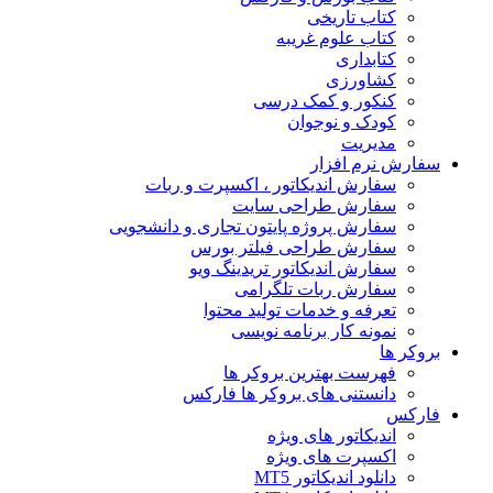
کتاب تاریخی
کتاب علوم غریبه
کتابداری
کشاورزی
کنکور و کمک‌ درسی
کودک و نوجوان
مدیریت
سفارش نرم افزار
سفارش اندیکاتور ، اکسپرت و ربات
سفارش طراحی سایت
سفارش پروژه پایتون تجاری و دانشجویی
سفارش طراحی فیلتر بورس
سفارش اندیکاتور تریدینگ ویو
سفارش ربات تلگرامی
تعرفه و خدمات تولید محتوا
نمونه کار برنامه نویسی
بروکر ها
فهرست بهترین بروکر ها
دانستنی های بروکر ها فارکس
فارکس
اندیکاتور های ویژه
اکسپرت های ویژه
دانلود اندیکاتور MT5