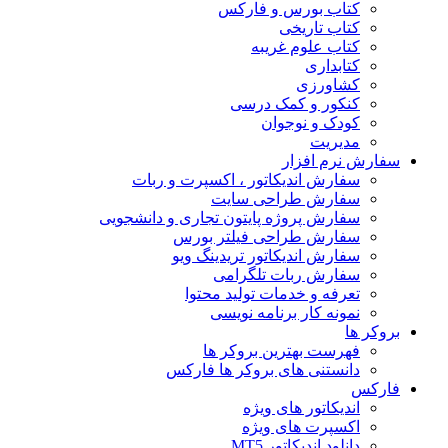
کتاب بورس و فارکس
کتاب تاریخی
کتاب علوم غریبه
کتابداری
کشاورزی
کنکور و کمک‌ درسی
کودک و نوجوان
مدیریت
سفارش نرم افزار
سفارش اندیکاتور ، اکسپرت و ربات
سفارش طراحی سایت
سفارش پروژه پایتون تجاری و دانشجویی
سفارش طراحی فیلتر بورس
سفارش اندیکاتور تریدینگ ویو
سفارش ربات تلگرامی
تعرفه و خدمات تولید محتوا
نمونه کار برنامه نویسی
بروکر ها
فهرست بهترین بروکر ها
دانستنی های بروکر ها فارکس
فارکس
اندیکاتور های ویژه
اکسپرت های ویژه
دانلود اندیکاتور MT5