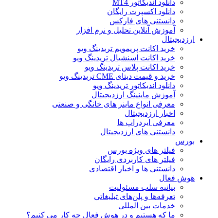
دانلود اندیکاتور MT4
دانلود اکسپرت رایگان
دانستنی های فارکس
آموزش آنلاین تحلیل و نرم افزار
ارزدیجیتال
خرید اکانت پریمویم تریدینگ ویو
خرید اکانت اسنشیال تریدینگ ویو
خرید اکانت پلاس تریدینگ ویو
خرید و قیمت دیتای CME تریدینگ ویو
دانلود اندیکاتور تریدینگ ویو
آموزش ماینینگ ارزدیجیتال
معرفی انواع ماینر های خانگی و صنعتی
اخبار ارزدیجیتال
معرفی ایردراپ ها
دانستنی های ارزدیجیتال
بورس
فیلتر های ویژه بورس
فیلتر های کاربردی رایگان
دانستنی ها و اخبار اقتصادی
هوش فعال
بیانیه سلب مسئولیت
تعرفه‌ها و پلن‌های تبلیغاتی
خدمات بین المللی
ما که هستیم و در هوش فعال چه کار می کنیم؟