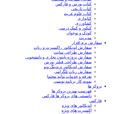
کتاب بورس و فارکس
کتاب تاریخی
کتاب علوم غریبه
کتابداری
کشاورزی
کنکور و کمک‌ درسی
کودک و نوجوان
مدیریت
سفارش نرم افزار
سفارش اندیکاتور ، اکسپرت و ربات
سفارش طراحی سایت
سفارش پروژه پایتون تجاری و دانشجویی
سفارش طراحی فیلتر بورس
سفارش اندیکاتور تریدینگ ویو
سفارش ربات تلگرامی
تعرفه و خدمات تولید محتوا
نمونه کار برنامه نویسی
بروکر ها
فهرست بهترین بروکر ها
دانستنی های بروکر ها فارکس
فارکس
اندیکاتور های ویژه
اکسپرت های ویژه