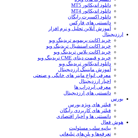
دانلود اندیکاتور MT5
دانلود اندیکاتور MT4
دانلود اکسپرت رایگان
دانستنی های فارکس
آموزش آنلاین تحلیل و نرم افزار
ارزدیجیتال
خرید اکانت پریمویم تریدینگ ویو
خرید اکانت اسنشیال تریدینگ ویو
خرید اکانت پلاس تریدینگ ویو
خرید و قیمت دیتای CME تریدینگ ویو
دانلود اندیکاتور تریدینگ ویو
آموزش ماینینگ ارزدیجیتال
معرفی انواع ماینر های خانگی و صنعتی
اخبار ارزدیجیتال
معرفی ایردراپ ها
دانستنی های ارزدیجیتال
بورس
فیلتر های ویژه بورس
فیلتر های کاربردی رایگان
دانستنی ها و اخبار اقتصادی
هوش فعال
بیانیه سلب مسئولیت
تعرفه‌ها و پلن‌های تبلیغاتی