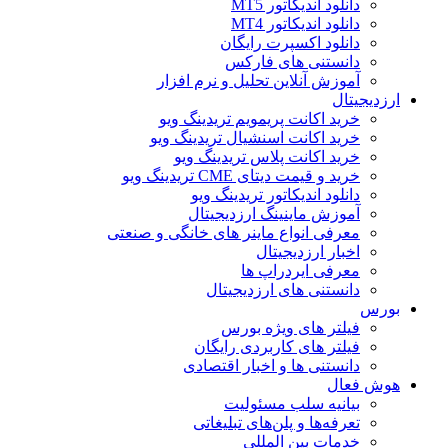
دانلود اندیکاتور MT5
دانلود اندیکاتور MT4
دانلود اکسپرت رایگان
دانستنی های فارکس
آموزش آنلاین تحلیل و نرم افزار
ارزدیجیتال
خرید اکانت پریمویم تریدینگ ویو
خرید اکانت اسنشیال تریدینگ ویو
خرید اکانت پلاس تریدینگ ویو
خرید و قیمت دیتای CME تریدینگ ویو
دانلود اندیکاتور تریدینگ ویو
آموزش ماینینگ ارزدیجیتال
معرفی انواع ماینر های خانگی و صنعتی
اخبار ارزدیجیتال
معرفی ایردراپ ها
دانستنی های ارزدیجیتال
بورس
فیلتر های ویژه بورس
فیلتر های کاربردی رایگان
دانستنی ها و اخبار اقتصادی
هوش فعال
بیانیه سلب مسئولیت
تعرفه‌ها و پلن‌های تبلیغاتی
خدمات بین المللی