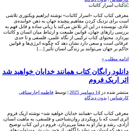
معرفی کتاب کتاب «اسرار کائنات» نوشته ابراهیم ویکتوری تلاشی
است برای نزدیک کردن مفاهیم پیچیده جهان به ذهن خواننده‌ی
عادی. نویسنده در این اثر تلاش می‌کند با زبانی ساده و قابل فهم به
بررسی رازهای جهان، قوانین طبیعت و ارتباط میان انسان و کائنات
بپردازد. محتوای کتاب ترکیبی از نگاه علمی، فلسفی و تا حدی
عرفانی است و سعی دارد نشان دهد که چگونه انرژی‌ها و قوانین
حاکم بر جهان می‌توانند بر زندگی انسان تأثیر […]
ادامه مطلب »
دانلود رایگان کتاب همانند خدایان خواهید شد
اثر اریک فروم
منتشر شده در
14 دسامبر 2025
| توسط
فاطمه اجارستاقی
کارشناس
|
بدون دیدگاه
معرفی کتاب کتاب «همانند خدایان خواهید شد» نوشته اریک فروم
اثری است که با رویکردی روان‌شناختی و فلسفی، به ماهیت انسان،
آزادی، رشد و نیاز او به معنا می‌پردازد. فروم در این کتاب توضیح
می‌دهد که انسان می‌تواند با آگاهی از خود، پذیرش مسئولیت‌های