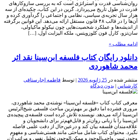
روان‌شناسی قدرت و استراتژی است که به بررسی سازوکارهای
قدرت در طول تاریخ می‌پردازد. گرین در این کتاب، چکیده‌ای از سه
هزار سال تجربه‌ی سیاسی، نظامی و اجتماعی را گردآوری کرده و
آن‌ها را در قالب ۴۸ قانون مستقل ارائه می‌دهد. این قوانین برگرفته
از اندیشه‌ها و عملکرد شخصیت‌هایی چون نیکولو ماکیاولی،
سان‌تزو، کارل فون کلوزویتس، ملکه الیزابت اول، […]
ادامه مطلب »
دانلود رایگان کتاب فلسفه ابن‌سینا نقد اثر
محمد شاهوردی
منتشر شده در
25 ژانویه 2026
| توسط
فاطمه اجارستاقی
کارشناس
|
بدون دیدگاه
معرفی کتاب کتاب «فلسفه ابن‌سینا» نوشته‌ی محمد شاهوردی،
مروری فشرده اما دقیق بر مهم‌ترین مباحث فلسفی شیخ‌الرئیس
ابن‌سینا ارائه می‌دهد. نویسنده تلاش کرده است فلسفه‌ی پیچیده‌ی
ابن‌سینا را با زبانی روان‌تر و قابل‌فهم‌تر برای دانشجویان و
علاقه‌مندان فلسفه بیان کند و درعین‌حال از دقت علمی فاصله
نگیرد. محتوای کتاب شامل مباحثی مانند هستی‌شناسی و مفهوم
وجود، تبیین واجب‌الوجود و ممکن‌الوجود، تحلیل نفس و مراتب آن،