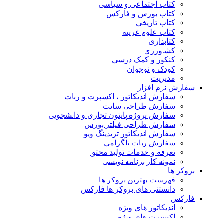
کتاب اجتماعی و سیاسی
کتاب بورس و فارکس
کتاب تاریخی
کتاب علوم غریبه
کتابداری
کشاورزی
کنکور و کمک‌ درسی
کودک و نوجوان
مدیریت
سفارش نرم افزار
سفارش اندیکاتور ، اکسپرت و ربات
سفارش طراحی سایت
سفارش پروژه پایتون تجاری و دانشجویی
سفارش طراحی فیلتر بورس
سفارش اندیکاتور تریدینگ ویو
سفارش ربات تلگرامی
تعرفه و خدمات تولید محتوا
نمونه کار برنامه نویسی
بروکر ها
فهرست بهترین بروکر ها
دانستنی های بروکر ها فارکس
فارکس
اندیکاتور های ویژه
اکسپرت های ویژه