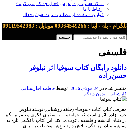
ما که هستیم و در هوش فعال چه کار می کنیم؟
ارتباط با ما
قوانین استفاده از مطالب سایت هوش فعال
تلگرام - بله - ایتا : 09364549266 موبایل : 09119542983
فلسفی
دانلود رایگان کتاب سوفیا اثر نیلوفر
حسن‌زاده
منتشر شده در
24 جولای 2026
| توسط
فاطمه اجارستاقی
کارشناس
|
بدون دیدگاه
معرفی کتاب کتاب «سوفیا» (حلقه روشنایی) نوشتهٔ نیلوفر
حسن‌زاده، اثری است که خواننده را به سفری فکری و تأمل‌برانگیز
در دنیای اندیشه و فلسفه دعوت می‌کند. این کتاب با نگاهی تازه به
مفاهیم بنیادین زندگی، تلاش دارد تا ذهن مخاطب را برای