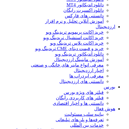
دانلود اندیکاتور MT4
دانلود اکسپرت رایگان
دانستنی های فارکس
آموزش آنلاین تحلیل و نرم افزار
ارزدیجیتال
خرید اکانت پریمویم تریدینگ ویو
خرید اکانت اسنشیال تریدینگ ویو
خرید اکانت پلاس تریدینگ ویو
خرید و قیمت دیتای CME تریدینگ ویو
دانلود اندیکاتور تریدینگ ویو
آموزش ماینینگ ارزدیجیتال
معرفی انواع ماینر های خانگی و صنعتی
اخبار ارزدیجیتال
معرفی ایردراپ ها
دانستنی های ارزدیجیتال
بورس
فیلتر های ویژه بورس
فیلتر های کاربردی رایگان
دانستنی ها و اخبار اقتصادی
هوش فعال
بیانیه سلب مسئولیت
تعرفه‌ها و پلن‌های تبلیغاتی
خدمات بین المللی