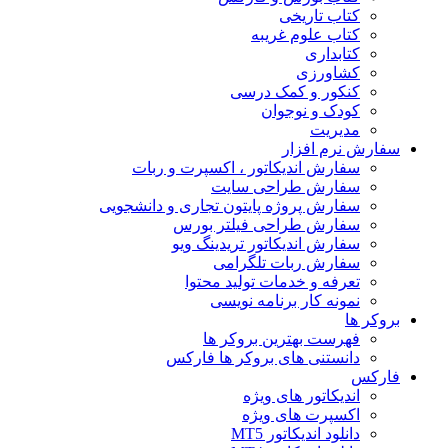
کتاب تاریخی
کتاب علوم غریبه
کتابداری
کشاورزی
کنکور و کمک‌ درسی
کودک و نوجوان
مدیریت
سفارش نرم افزار
سفارش اندیکاتور ، اکسپرت و ربات
سفارش طراحی سایت
سفارش پروژه پایتون تجاری و دانشجویی
سفارش طراحی فیلتر بورس
سفارش اندیکاتور تریدینگ ویو
سفارش ربات تلگرامی
تعرفه و خدمات تولید محتوا
نمونه کار برنامه نویسی
بروکر ها
فهرست بهترین بروکر ها
دانستنی های بروکر ها فارکس
فارکس
اندیکاتور های ویژه
اکسپرت های ویژه
دانلود اندیکاتور MT5