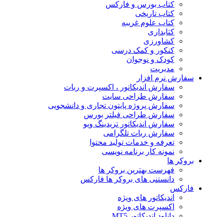
کتاب بورس و فارکس
کتاب تاریخی
کتاب علوم غریبه
کتابداری
کشاورزی
کنکور و کمک‌ درسی
کودک و نوجوان
مدیریت
سفارش نرم افزار
سفارش اندیکاتور ، اکسپرت و ربات
سفارش طراحی سایت
سفارش پروژه پایتون تجاری و دانشجویی
سفارش طراحی فیلتر بورس
سفارش اندیکاتور تریدینگ ویو
سفارش ربات تلگرامی
تعرفه و خدمات تولید محتوا
نمونه کار برنامه نویسی
بروکر ها
فهرست بهترین بروکر ها
دانستنی های بروکر ها فارکس
فارکس
اندیکاتور های ویژه
اکسپرت های ویژه
دانلود اندیکاتور MT5