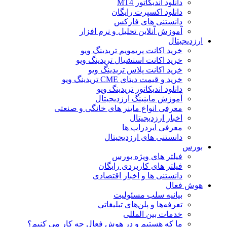
دانلود اندیکاتور MT4
دانلود اکسپرت رایگان
دانستنی های فارکس
آموزش آنلاین تحلیل و نرم افزار
ارزدیجیتال
خرید اکانت پریمویم تریدینگ ویو
خرید اکانت اسنشیال تریدینگ ویو
خرید اکانت پلاس تریدینگ ویو
خرید و قیمت دیتای CME تریدینگ ویو
دانلود اندیکاتور تریدینگ ویو
آموزش ماینینگ ارزدیجیتال
معرفی انواع ماینر های خانگی و صنعتی
اخبار ارزدیجیتال
معرفی ایردراپ ها
دانستنی های ارزدیجیتال
بورس
فیلتر های ویژه بورس
فیلتر های کاربردی رایگان
دانستنی ها و اخبار اقتصادی
هوش فعال
بیانیه سلب مسئولیت
تعرفه‌ها و پلن‌های تبلیغاتی
خدمات بین المللی
ما که هستیم و در هوش فعال چه کار می کنیم؟