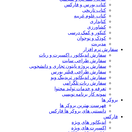
کتاب بورس و فارکس
کتاب تاریخی
کتاب علوم غریبه
کتابداری
کشاورزی
کنکور و کمک‌ درسی
کودک و نوجوان
مدیریت
سفارش نرم افزار
سفارش اندیکاتور ، اکسپرت و ربات
سفارش طراحی سایت
سفارش پروژه پایتون تجاری و دانشجویی
سفارش طراحی فیلتر بورس
سفارش اندیکاتور تریدینگ ویو
سفارش ربات تلگرامی
تعرفه و خدمات تولید محتوا
نمونه کار برنامه نویسی
بروکر ها
فهرست بهترین بروکر ها
دانستنی های بروکر ها فارکس
فارکس
اندیکاتور های ویژه
اکسپرت های ویژه