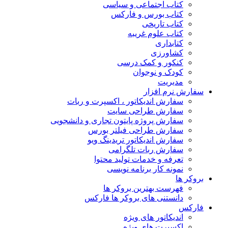
کتاب اجتماعی و سیاسی
کتاب بورس و فارکس
کتاب تاریخی
کتاب علوم غریبه
کتابداری
کشاورزی
کنکور و کمک‌ درسی
کودک و نوجوان
مدیریت
سفارش نرم افزار
سفارش اندیکاتور ، اکسپرت و ربات
سفارش طراحی سایت
سفارش پروژه پایتون تجاری و دانشجویی
سفارش طراحی فیلتر بورس
سفارش اندیکاتور تریدینگ ویو
سفارش ربات تلگرامی
تعرفه و خدمات تولید محتوا
نمونه کار برنامه نویسی
بروکر ها
فهرست بهترین بروکر ها
دانستنی های بروکر ها فارکس
فارکس
اندیکاتور های ویژه
اکسپرت های ویژه