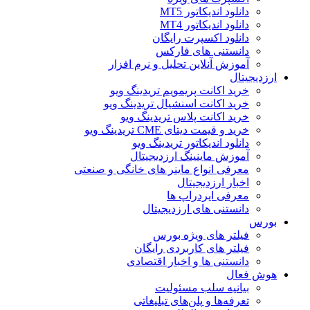
دانلود اندیکاتور MT5
دانلود اندیکاتور MT4
دانلود اکسپرت رایگان
دانستنی های فارکس
آموزش آنلاین تحلیل و نرم افزار
ارزدیجیتال
خرید اکانت پریمویم تریدینگ ویو
خرید اکانت اسنشیال تریدینگ ویو
خرید اکانت پلاس تریدینگ ویو
خرید و قیمت دیتای CME تریدینگ ویو
دانلود اندیکاتور تریدینگ ویو
آموزش ماینینگ ارزدیجیتال
معرفی انواع ماینر های خانگی و صنعتی
اخبار ارزدیجیتال
معرفی ایردراپ ها
دانستنی های ارزدیجیتال
بورس
فیلتر های ویژه بورس
فیلتر های کاربردی رایگان
دانستنی ها و اخبار اقتصادی
هوش فعال
بیانیه سلب مسئولیت
تعرفه‌ها و پلن‌های تبلیغاتی