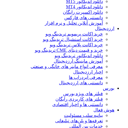
دانلود اندیکاتور MT5
دانلود اندیکاتور MT4
دانلود اکسپرت رایگان
دانستنی های فارکس
آموزش آنلاین تحلیل و نرم افزار
ارزدیجیتال
خرید اکانت پریمویم تریدینگ ویو
خرید اکانت اسنشیال تریدینگ ویو
خرید اکانت پلاس تریدینگ ویو
خرید و قیمت دیتای CME تریدینگ ویو
دانلود اندیکاتور تریدینگ ویو
آموزش ماینینگ ارزدیجیتال
معرفی انواع ماینر های خانگی و صنعتی
اخبار ارزدیجیتال
معرفی ایردراپ ها
دانستنی های ارزدیجیتال
بورس
فیلتر های ویژه بورس
فیلتر های کاربردی رایگان
دانستنی ها و اخبار اقتصادی
هوش فعال
بیانیه سلب مسئولیت
تعرفه‌ها و پلن‌های تبلیغاتی
خدمات بین المللی