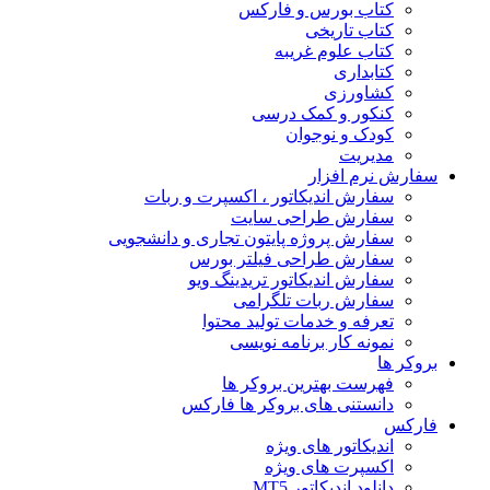
کتاب بورس و فارکس
کتاب تاریخی
کتاب علوم غریبه
کتابداری
کشاورزی
کنکور و کمک‌ درسی
کودک و نوجوان
مدیریت
سفارش نرم افزار
سفارش اندیکاتور ، اکسپرت و ربات
سفارش طراحی سایت
سفارش پروژه پایتون تجاری و دانشجویی
سفارش طراحی فیلتر بورس
سفارش اندیکاتور تریدینگ ویو
سفارش ربات تلگرامی
تعرفه و خدمات تولید محتوا
نمونه کار برنامه نویسی
بروکر ها
فهرست بهترین بروکر ها
دانستنی های بروکر ها فارکس
فارکس
اندیکاتور های ویژه
اکسپرت های ویژه
دانلود اندیکاتور MT5