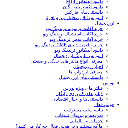
دانلود اندیکاتور MT4
دانلود اکسپرت رایگان
دانستنی های فارکس
آموزش آنلاین تحلیل و نرم افزار
ارزدیجیتال
خرید اکانت پریمویم تریدینگ ویو
خرید اکانت اسنشیال تریدینگ ویو
خرید اکانت پلاس تریدینگ ویو
خرید و قیمت دیتای CME تریدینگ ویو
دانلود اندیکاتور تریدینگ ویو
آموزش ماینینگ ارزدیجیتال
معرفی انواع ماینر های خانگی و صنعتی
اخبار ارزدیجیتال
معرفی ایردراپ ها
دانستنی های ارزدیجیتال
بورس
فیلتر های ویژه بورس
فیلتر های کاربردی رایگان
دانستنی ها و اخبار اقتصادی
هوش فعال
بیانیه سلب مسئولیت
تعرفه‌ها و پلن‌های تبلیغاتی
خدمات بین المللی
ما که هستیم و در هوش فعال چه کار می کنیم؟