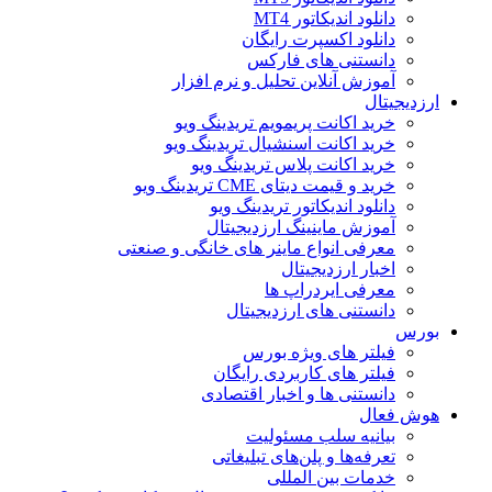
دانلود اندیکاتور MT4
دانلود اکسپرت رایگان
دانستنی های فارکس
آموزش آنلاین تحلیل و نرم افزار
ارزدیجیتال
خرید اکانت پریمویم تریدینگ ویو
خرید اکانت اسنشیال تریدینگ ویو
خرید اکانت پلاس تریدینگ ویو
خرید و قیمت دیتای CME تریدینگ ویو
دانلود اندیکاتور تریدینگ ویو
آموزش ماینینگ ارزدیجیتال
معرفی انواع ماینر های خانگی و صنعتی
اخبار ارزدیجیتال
معرفی ایردراپ ها
دانستنی های ارزدیجیتال
بورس
فیلتر های ویژه بورس
فیلتر های کاربردی رایگان
دانستنی ها و اخبار اقتصادی
هوش فعال
بیانیه سلب مسئولیت
تعرفه‌ها و پلن‌های تبلیغاتی
خدمات بین المللی