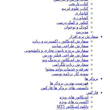
کتاب تاریخی
کتاب علوم غریبه
کتابداری
کشاورزی
کنکور و کمک‌ درسی
کودک و نوجوان
مدیریت
سفارش نرم افزار
سفارش اندیکاتور ، اکسپرت و ربات
سفارش طراحی سایت
سفارش پروژه پایتون تجاری و دانشجویی
سفارش طراحی فیلتر بورس
سفارش اندیکاتور تریدینگ ویو
سفارش ربات تلگرامی
تعرفه و خدمات تولید محتوا
نمونه کار برنامه نویسی
بروکر ها
فهرست بهترین بروکر ها
دانستنی های بروکر ها فارکس
فارکس
اندیکاتور های ویژه
اکسپرت های ویژه
دانلود اندیکاتور MT5