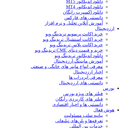
دانلود اندیکاتور MT5
دانلود اندیکاتور MT4
دانلود اکسپرت رایگان
دانستنی های فارکس
آموزش آنلاین تحلیل و نرم افزار
ارزدیجیتال
خرید اکانت پریمویم تریدینگ ویو
خرید اکانت اسنشیال تریدینگ ویو
خرید اکانت پلاس تریدینگ ویو
خرید و قیمت دیتای CME تریدینگ ویو
دانلود اندیکاتور تریدینگ ویو
آموزش ماینینگ ارزدیجیتال
معرفی انواع ماینر های خانگی و صنعتی
اخبار ارزدیجیتال
معرفی ایردراپ ها
دانستنی های ارزدیجیتال
بورس
فیلتر های ویژه بورس
فیلتر های کاربردی رایگان
دانستنی ها و اخبار اقتصادی
هوش فعال
بیانیه سلب مسئولیت
تعرفه‌ها و پلن‌های تبلیغاتی
خدمات بین المللی