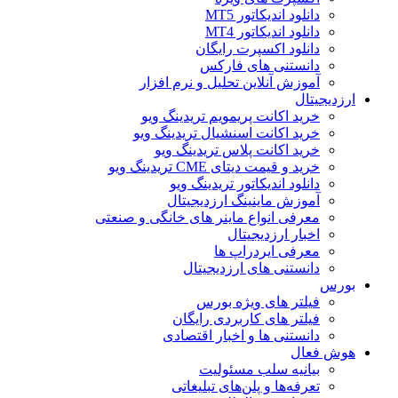
دانلود اندیکاتور MT5
دانلود اندیکاتور MT4
دانلود اکسپرت رایگان
دانستنی های فارکس
آموزش آنلاین تحلیل و نرم افزار
ارزدیجیتال
خرید اکانت پریمویم تریدینگ ویو
خرید اکانت اسنشیال تریدینگ ویو
خرید اکانت پلاس تریدینگ ویو
خرید و قیمت دیتای CME تریدینگ ویو
دانلود اندیکاتور تریدینگ ویو
آموزش ماینینگ ارزدیجیتال
معرفی انواع ماینر های خانگی و صنعتی
اخبار ارزدیجیتال
معرفی ایردراپ ها
دانستنی های ارزدیجیتال
بورس
فیلتر های ویژه بورس
فیلتر های کاربردی رایگان
دانستنی ها و اخبار اقتصادی
هوش فعال
بیانیه سلب مسئولیت
تعرفه‌ها و پلن‌های تبلیغاتی