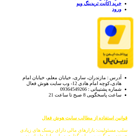
خرید اکانت تریدینگ ویو
ورود
آدرس : مازندران، ساری، خیابان معلم، خیابان امام
هادی،کوچه امام هادی 12- وب سایت هوش فعال
شماره پشتیبانی : 09364549266
ساعت پاسخگویی 8 صبح تا ساعت 21
قوانین استفاده از مطالب سایت هوش فعال
سلب مسئولیت: بازارهای مالی دارای ریسک های زیادی
هستند و هرگونه سرمایه گذاری در این بازارها نیازمند