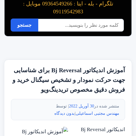
تلگرام - بله - ایتا : 09364549266 موبایل :
09119542983
آموزش اندیکاتور Bj Reversal برای شناسایی
جهت حرکت نمودار و تشخیص سیگنال خرید و
فروش دقیق مخصوص تریدینگ‌ویو
منتشر شده در
30 آوریل 2022
| توسط
مهندس مجتبی اسماعیلی
|
بدون دیدگاه
اندیکاتور Bj Reversal