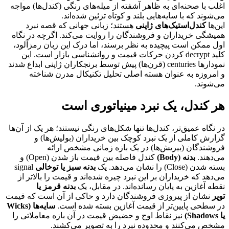
اغلب با صحنه‌ای به ظاهر آشفته از میله‌های رنگی (کندل‌ها) مواجه
می‌شوند که با سایه‌هایی بلند و کوتاه تزئین شده‌اند.
این‌ها
کندل‌استیک‌های ژاپنی
هستند؛ زبانی جهانی که قصه نبرد
همیشگی خریداران و فروشندگان را روایت می‌کند. اگرچه در نگاه
اول ممکن است پیچیده به نظر برسند، اما درک این زبان رمزآلود،
کلید decrypt کردن حرکات قیمت و روانشناسی بازار است. این
نمودارها centuries (قرن‌ها) پیش توسط برنجکاران ژاپنی ابداع شدند
و امروزه به عنوان هسته اصلی تحلیل تکنیکال مدرن شناخته
می‌شوند.
هر کندل، یک نبرد مینیاتوری است
در نگاه عمیق‌تر، کندل‌ها تنها شکل‌های رنگی نیستند؛ هر یک از آن‌ها
گزارش کاملی از یک نبرد کوچک بین خریداران (بولیش‌ها) و
فروشندگان (بیریش‌ها) در یک بازه زمانی مشخص ارائه
می‌دهند.
بدنه (Body)
کندل فاصله بین قیمت باز شدن (Open) و
بسته شدن (Close) را نشان می‌دهد. یک
بدنه سبز یا توخالی
signal
می‌دهد که خریداران بر این نبرد چیره شده‌اند و قیمت را بالاتر از
نقطه آغازین به پایان رسانده‌اند. در مقابل، یک
بدنه قرمز یا
توپر
نشان از پیروزی فروشندگان دارد و حاکی از آن است که قیمت
در سطحی پایین‌تر از قیمت آغازین بسته شده است.
سایه‌ها (Wicks
یا Shadows)
نیز نقاط اوج و حضیض قیمت در آن بازه معاملاتی را
مشخص می‌کنند و محدوده نبرد را به تصویر می‌کشند.