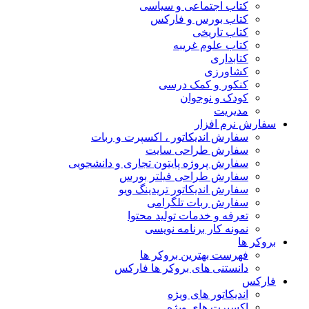
کتاب اجتماعی و سیاسی
کتاب بورس و فارکس
کتاب تاریخی
کتاب علوم غریبه
کتابداری
کشاورزی
کنکور و کمک‌ درسی
کودک و نوجوان
مدیریت
سفارش نرم افزار
سفارش اندیکاتور ، اکسپرت و ربات
سفارش طراحی سایت
سفارش پروژه پایتون تجاری و دانشجویی
سفارش طراحی فیلتر بورس
سفارش اندیکاتور تریدینگ ویو
سفارش ربات تلگرامی
تعرفه و خدمات تولید محتوا
نمونه کار برنامه نویسی
بروکر ها
فهرست بهترین بروکر ها
دانستنی های بروکر ها فارکس
فارکس
اندیکاتور های ویژه
اکسپرت های ویژه