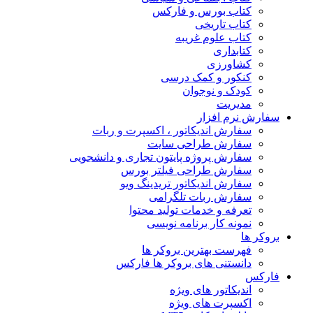
کتاب بورس و فارکس
کتاب تاریخی
کتاب علوم غریبه
کتابداری
کشاورزی
کنکور و کمک‌ درسی
کودک و نوجوان
مدیریت
سفارش نرم افزار
سفارش اندیکاتور ، اکسپرت و ربات
سفارش طراحی سایت
سفارش پروژه پایتون تجاری و دانشجویی
سفارش طراحی فیلتر بورس
سفارش اندیکاتور تریدینگ ویو
سفارش ربات تلگرامی
تعرفه و خدمات تولید محتوا
نمونه کار برنامه نویسی
بروکر ها
فهرست بهترین بروکر ها
دانستنی های بروکر ها فارکس
فارکس
اندیکاتور های ویژه
اکسپرت های ویژه