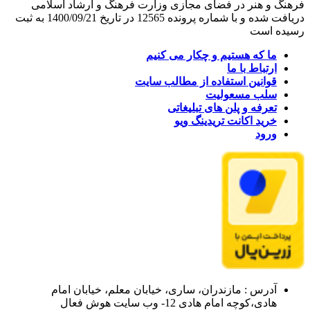
فرهنگ و هنر در فضای مجازی وزارت فرهنگ و ارشاد اسلامی
دریافت شده و با شماره پرونده 12565 در تاریخ 1400/09/21 به ثبت
رسیده است
ما که هستیم و چکار می کنیم
ارتباط با ما
قوانین استفاده از مطالب سایت
سلب مسعولیت
تعرفه و پلن های تبلیغاتی
خرید اکانت تریدینگ ویو
ورود
آدرس : مازندران، ساری، خیابان معلم، خیابان امام
هادی،کوچه امام هادی 12- وب سایت هوش فعال