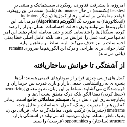
امروزه، با پیشرفت فناوری، رویکردی سیستماتیک و مبتنی بر
backtest (بکتست) در حال dominance (غلب) است. در این رویکرد،
قواعد معاملاتی بر اساس رفتار کندل‌ها (و دیگر indicators
(اندیکاتورها)) به صورت یک
الگوریتم (Algorithm)
درمی‌آیند. این
الگوریتم‌ها می‌توانند بدون دخالت احساسات انسان، بازار را رصد
کرده، سیگنال‌ها را شناسایی کنند و حتی معامله انجام دهند. این امر
نه تنها سرعت عمل را افزایش می‌دهد، بلکه عامل اصلی خطا یعنی
احساسات را نیز حذف می‌کند. البته تسلط بر مفاهیم اولیه
کندل‌خوانی برای طراحی و درک این الگوریتم‌ها ضروری remains
(باقی می‌ماند).
از آشفتگی تا خوانش ساختاریافته
کندل‌های ژاپنی چیزی فراتر از نمودارهای قیمتی هستند؛ آن‌ها
پنجره‌ای به روانشناسی جمعی بازار و بازی قدرت بین خریداران و
فروشندگان می‌گشایند. تسلط بر این زبان، نه به معنای memorizing
(حفظ کردن) ده‌ها الگو، بلکه درک منطق پشت آن‌ها و
یکپارچه‌سازی این دانش در یک
سیستم معاملاتی جامع
است. زمانی
که این هنر با مدیریت ریسک، کنترل احساسات و تحلیل چند-
timeframe (چندزمانه) ترکیب شود، معامله‌گر به جای قربانی بودن،
به یک ناظر مسلط تبدیل می‌شود که می‌تواند در آشفتگی بازار،
structure (ساختار) و opportunities (فرصت) را ببیند.