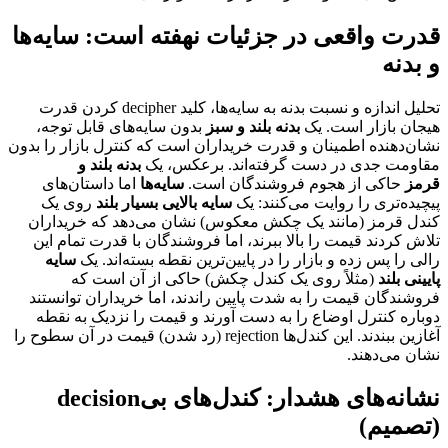
قدرت واقعی در جزئیات نهفته است: سایه‌ها
و بدنه
تحلیل اندازه و نسبت بدنه به سایه‌ها، کلید decipher کردن قدرت
هیجان بازار است. یک
بدنه بلند و سبز
بدون سایه‌های قابل توجه،
نشان‌دهنده اطمینان و قدرت خریداران است که کنترل بازار را بدون
مقاومت جدی در دست گرفته‌اند. برعکس، یک
بدنه بلند و
قرمز
حاکی از هجوم فروشندگان است.
سایه‌ها
اما داستان‌های
پیچیده‌تری را روایت می‌کنند: یک
سایه بالایی بسیار بلند
روی یک
کندل قرمز (مانند یک چکش معکوس) نشان می‌دهد که خریداران
تلاش کردند قیمت را بالا ببرند، اما فروشندگان با قدرت تمام این
رالی را پس زده و بازار را در پایین‌ترین نقطه بسته‌اند. یک
سایه
پایینی بلند
(مثلاً روی یک کندل چکش) حاکی از آن است که
فروشندگان قیمت را به شدت پایین راندند، اما خریداران توانستند
دوباره کنترل اوضاع را به دست آورند و قیمت را نزدیک به نقطه
آغازین ببندند. این کندل‌ها rejection (رد شدن) قیمت در آن سطوح را
نشان می‌دهند.
نشانه‌های هشدار: کندل‌های بی‌decision
(تصمیم)