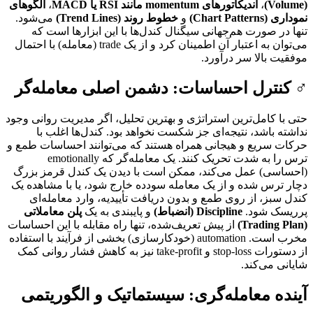
(Volume)
،
اندیکاتورهای momentum مانند RSI یا MACD
،
الگوهای
نموداری (Chart Patterns)
و
خطوط روند (Trend Lines)
می‌شود.
تنها در صورت هم‌جهانی سیگنال کندل‌ها با این ابزارها است که
می‌توان به اعتبار آن اطمینان کرد و از یک trade (معامله) با احتمال
موفقیت بالا سر درآورد.
‍♂️ کنترل احساسات: دشمن اصلی معامله‌گر
حتی با کامل‌ترین استراتژی و بهترین تحلیل، اگر مدیریت روانی وجود
نداشته باشد، نتیجه‌ای جز شکست نخواهد بود. کندل‌ها اغلب با
حرکات سریع و هیجانی همراه هستند که می‌توانند احساسات طمع و
ترس را به شدت تحریک کنند. یک معامله‌گر که emotionally
(احساسی) عمل می‌کند، ممکن است با دیدن یک کندل قرمز بزرگ
دچار ترس شده و از یک معامله سودده خارج شود، یا با مشاهده یک
کندل سبز، از روی طمع و بدون دریافت تأییدیه، وارد معامله‌ای
پرریسک شود.
Discipline (انضباط)
و پایبندی به یک
پلن معاملاتی
(Trading Plan)
از پیش تعریف‌شده، تنها راه مقابله با این احساسات
مخرب است. automation (خودکارسازی) بخشی از فرآیند با استفاده
از دستورات stop-loss و take-profit نیز به کاهش فشار روانی کمک
شایانی می‌کند.
آینده معامله‌گری: سیستماتیک و الگوریتمی