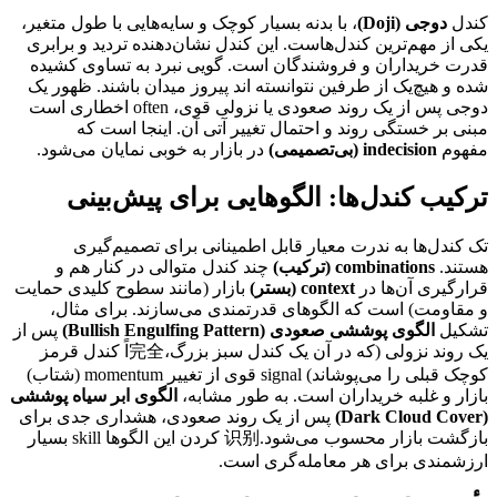
کندل
دوجی (Doji)
، با بدنه بسیار کوچک و سایه‌هایی با طول متغیر،
یکی از مهم‌ترین کندل‌هاست. این کندل نشان‌دهنده تردید و برابری
قدرت خریداران و فروشندگان است. گویی نبرد به تساوی کشیده
شده و هیچ‌یک از طرفین نتوانسته اند پیروز میدان باشند. ظهور یک
دوجی پس از یک روند صعودی یا نزولی قوی، often اخطاری است
مبنی بر خستگی روند و احتمال تغییر آتی آن. اینجا است که
مفهوم
indecision (بی‌تصمیمی)
در بازار به خوبی نمایان می‌شود.
ترکیب کندل‌ها: الگوهایی برای پیش‌بینی
تک کندل‌ها به ندرت معیار قابل اطمینانی برای تصمیم‌گیری
هستند.
combinations (ترکیب)
چند کندل متوالی در کنار هم و
قرارگیری آن‌ها در
context (بستر)
بازار (مانند سطوح کلیدی حمایت
و مقاومت) است که الگوهای قدرتمندی می‌سازند. برای مثال،
تشکیل
الگوی پوششی صعودی (Bullish Engulfing Pattern)
پس از
یک روند نزولی (که در آن یک کندل سبز بزرگ،完全اً کندل قرمز
کوچک قبلی را می‌پوشاند) signal قوی از تغییر momentum (شتاب)
بازار و غلبه خریداران است. به طور مشابه،
الگوی ابر سیاه پوششی
(Dark Cloud Cover)
پس از یک روند صعودی، هشداری جدی برای
بازگشت بازار محسوب می‌شود.识别 کردن این الگوها skill بسیار
ارزشمندی برای هر معامله‌گری است.