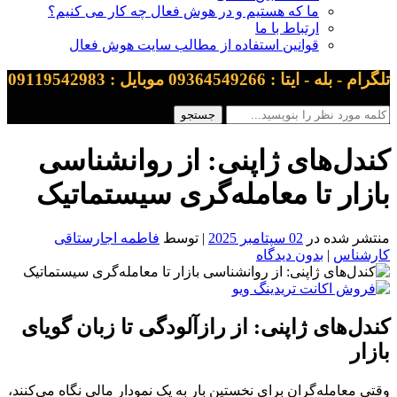
ما که هستیم و در هوش فعال چه کار می کنیم؟
ارتباط با ما
قوانین استفاده از مطالب سایت هوش فعال
تلگرام - بله - ایتا : 09364549266 موبایل : 09119542983
کندل‌های ژاپنی: از روانشناسی
بازار تا معامله‌گری سیستماتیک
منتشر شده در
02 سپتامبر 2025
| توسط
فاطمه اجارستاقی
کارشناس
|
بدون دیدگاه
کندل‌های ژاپنی: از رازآلودگی تا زبان گویای
بازار
وقتی معامله‌گران برای نخستین بار به یک نمودار مالی نگاه می‌کنند،