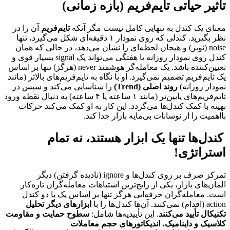
تأثیر حیاتی تایم‌فریم (بازه زمانی)
معنای یک کندل به تنهایی کامل نیست مگر آنکه
تایم‌فریم
آن را در
نظر بگیرید. کندلی که روی نمودار ۱ دقیقه‌ای شکل می‌گیرد، تنها
noise (نویز) و هیجان لحظه‌ای را نشان می‌دهد، در حالی که همان
کندل روی نمودار روزانه یا هفتگی می‌تواند یک signal بسیار قوی و
تعیین‌کننده باشد. یک معامله‌گر هوشمند never (هرگز) تنها بر اساس
یک تایم‌فریم تصمیم نمی‌گیرد. او با نگاه به تایم‌فریم‌های بالاتر (مانند
نمودار روزانه)
روند اصلی (Trend)
را شناسایی می‌کند و سپس در
تایم‌فریم‌های پایین‌تر (مانند ۱ ساعته یا ۴ ساعته) به دنبال نقطه ورود
بهینه با کمک کندل‌ها می‌گردد. این کار به او کمک می‌کند حرکات
بااهمیت را از نوسانات بی‌مایه بازار جدا کند.
️ کندل‌ها تنها یک ابزار هستند، نه تمام
استراتژی!
تمرکز صرف بر روی کندل‌ها و ignore (نادیده گرفتن) دیگر
المان‌های بازار، یکی از رایج‌ترین اشتباهات معامله‌گران تازه‌کار
است. معامله‌گران حرفه‌ایی هرگز تنها بر اساس یک یا دو کندل
action (اقدام) نمی‌کنند. آن‌ها کندل‌ها را با
ابزارهای دیگر تحلیل
تکنیکال تأیید می‌کنند
. این تأییدیه‌ها شامل:
سطوح حمایت و مقاومت
کلاسیک و داینامیک
،
اندیکاتورهای حجم معاملات