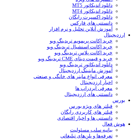
دانلود اندیکاتور MT5
دانلود اندیکاتور MT4
دانلود اکسپرت رایگان
دانستنی های فارکس
آموزش آنلاین تحلیل و نرم افزار
ارزدیجیتال
خرید اکانت پریمویم تریدینگ ویو
خرید اکانت اسنشیال تریدینگ ویو
خرید اکانت پلاس تریدینگ ویو
خرید و قیمت دیتای CME تریدینگ ویو
دانلود اندیکاتور تریدینگ ویو
آموزش ماینینگ ارزدیجیتال
معرفی انواع ماینر های خانگی و صنعتی
اخبار ارزدیجیتال
معرفی ایردراپ ها
دانستنی های ارزدیجیتال
بورس
فیلتر های ویژه بورس
فیلتر های کاربردی رایگان
دانستنی ها و اخبار اقتصادی
هوش فعال
بیانیه سلب مسئولیت
تعرفه‌ها و پلن‌های تبلیغاتی