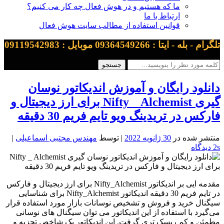
ما که هستیم و در هوش فعال چه کار می کنیم؟
ارتباط با ما
قوانین استفاده از مطالب سایت هوش فعال
تلگرام - بله - ایتا : 09364549266 موبایل : 09119542983
دانلود رایگان و آموزش اندیکاتور نوسان
گیری Nifty _ Alchemist برای ارز دیجیتال و
فارکس در تریدینگ ویو تایم فریم 30 دقیقه
منتشر شده در
30 ژانویه 2022
| توسط
مهندس مجتبی اسماعیلی
|
2s دیدگاه
مقدمه ایی بر اندیکاتور Nifty_Alchemist برای ارز دیجیتال و فارکس
در تایم فریم 30 دقیقه اندیکاتور Nifty_Alchemist برای شناسایی
سیگنال خرید و فروش و تشخیص نوسانات بازار مورد استفاده قرار
می‌گیرد با استفاده از این اندیکاتور می توان سیگنال های نوسانی
مطمئن و کم ریسک تری گرفت. این اندیکاتور یک شاخص تجزیه‌ و