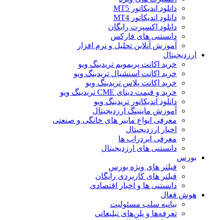
دانلود اندیکاتور MT5
دانلود اندیکاتور MT4
دانلود اکسپرت رایگان
دانستنی های فارکس
آموزش آنلاین تحلیل و نرم افزار
ارزدیجیتال
خرید اکانت پریمویم تریدینگ ویو
خرید اکانت اسنشیال تریدینگ ویو
خرید اکانت پلاس تریدینگ ویو
خرید و قیمت دیتای CME تریدینگ ویو
دانلود اندیکاتور تریدینگ ویو
آموزش ماینینگ ارزدیجیتال
معرفی انواع ماینر های خانگی و صنعتی
اخبار ارزدیجیتال
معرفی ایردراپ ها
دانستنی های ارزدیجیتال
بورس
فیلتر های ویژه بورس
فیلتر های کاربردی رایگان
دانستنی ها و اخبار اقتصادی
هوش فعال
بیانیه سلب مسئولیت
تعرفه‌ها و پلن‌های تبلیغاتی