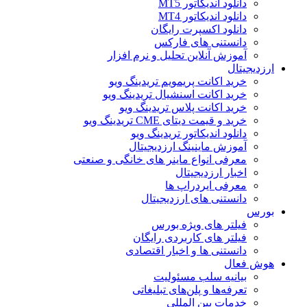
دانلود اندیکاتور MT5
دانلود اندیکاتور MT4
دانلود اکسپرت رایگان
دانستنی های فارکس
آموزش آنلاین تحلیل و نرم افزار
ارزدیجیتال
خرید اکانت پریمویم تریدینگ ویو
خرید اکانت اسنشیال تریدینگ ویو
خرید اکانت پلاس تریدینگ ویو
خرید و قیمت دیتای CME تریدینگ ویو
دانلود اندیکاتور تریدینگ ویو
آموزش ماینینگ ارزدیجیتال
معرفی انواع ماینر های خانگی و صنعتی
اخبار ارزدیجیتال
معرفی ایردراپ ها
دانستنی های ارزدیجیتال
بورس
فیلتر های ویژه بورس
فیلتر های کاربردی رایگان
دانستنی ها و اخبار اقتصادی
هوش فعال
بیانیه سلب مسئولیت
تعرفه‌ها و پلن‌های تبلیغاتی
خدمات بین المللی