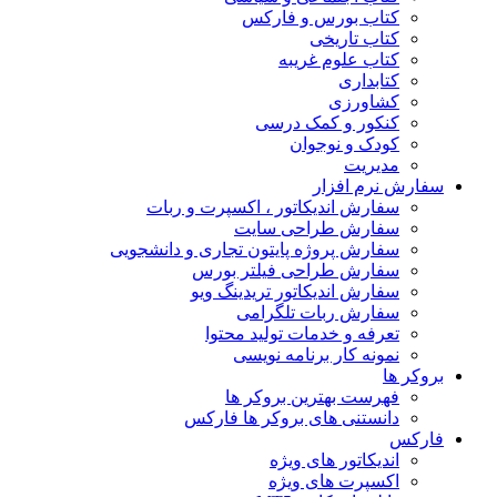
کتاب بورس و فارکس
کتاب تاریخی
کتاب علوم غریبه
کتابداری
کشاورزی
کنکور و کمک‌ درسی
کودک و نوجوان
مدیریت
سفارش نرم افزار
سفارش اندیکاتور ، اکسپرت و ربات
سفارش طراحی سایت
سفارش پروژه پایتون تجاری و دانشجویی
سفارش طراحی فیلتر بورس
سفارش اندیکاتور تریدینگ ویو
سفارش ربات تلگرامی
تعرفه و خدمات تولید محتوا
نمونه کار برنامه نویسی
بروکر ها
فهرست بهترین بروکر ها
دانستنی های بروکر ها فارکس
فارکس
اندیکاتور های ویژه
اکسپرت های ویژه