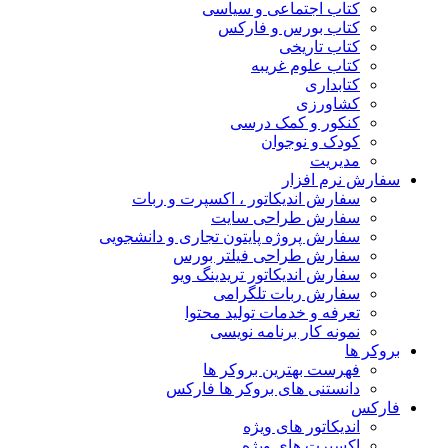
کتاب اجتماعی و سیاسی
کتاب بورس و فارکس
کتاب تاریخی
کتاب علوم غریبه
کتابداری
کشاورزی
کنکور و کمک‌ درسی
کودک و نوجوان
مدیریت
سفارش نرم افزار
سفارش اندیکاتور ، اکسپرت و ربات
سفارش طراحی سایت
سفارش پروژه پایتون تجاری و دانشجویی
سفارش طراحی فیلتر بورس
سفارش اندیکاتور تریدینگ ویو
سفارش ربات تلگرامی
تعرفه و خدمات تولید محتوا
نمونه کار برنامه نویسی
بروکر ها
فهرست بهترین بروکر ها
دانستنی های بروکر ها فارکس
فارکس
اندیکاتور های ویژه
اکسپرت های ویژه