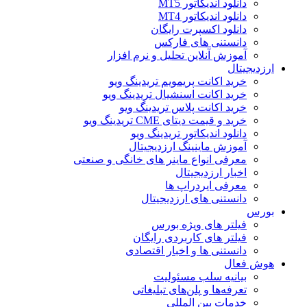
دانلود اندیکاتور MT5
دانلود اندیکاتور MT4
دانلود اکسپرت رایگان
دانستنی های فارکس
آموزش آنلاین تحلیل و نرم افزار
ارزدیجیتال
خرید اکانت پریمویم تریدینگ ویو
خرید اکانت اسنشیال تریدینگ ویو
خرید اکانت پلاس تریدینگ ویو
خرید و قیمت دیتای CME تریدینگ ویو
دانلود اندیکاتور تریدینگ ویو
آموزش ماینینگ ارزدیجیتال
معرفی انواع ماینر های خانگی و صنعتی
اخبار ارزدیجیتال
معرفی ایردراپ ها
دانستنی های ارزدیجیتال
بورس
فیلتر های ویژه بورس
فیلتر های کاربردی رایگان
دانستنی ها و اخبار اقتصادی
هوش فعال
بیانیه سلب مسئولیت
تعرفه‌ها و پلن‌های تبلیغاتی
خدمات بین المللی