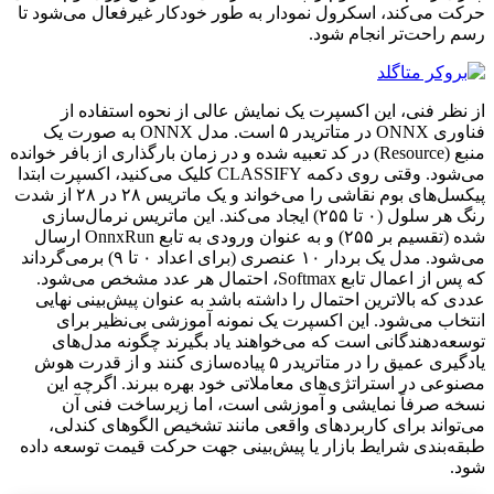
حرکت می‌کند، اسکرول نمودار به طور خودکار غیرفعال می‌شود تا
رسم راحت‌تر انجام شود.
از نظر فنی، این اکسپرت یک نمایش عالی از نحوه استفاده از
فناوری ONNX در متاتریدر ۵ است. مدل ONNX به صورت یک
منبع (Resource) در کد تعبیه شده و در زمان بارگذاری از بافر خوانده
می‌شود. وقتی روی دکمه CLASSIFY کلیک می‌کنید، اکسپرت ابتدا
پیکسل‌های بوم نقاشی را می‌خواند و یک ماتریس ۲۸ در ۲۸ از شدت
رنگ هر سلول (۰ تا ۲۵۵) ایجاد می‌کند. این ماتریس نرمال‌سازی
شده (تقسیم بر ۲۵۵) و به عنوان ورودی به تابع OnnxRun ارسال
می‌شود. مدل یک بردار ۱۰ عنصری (برای اعداد ۰ تا ۹) برمی‌گرداند
که پس از اعمال تابع Softmax، احتمال هر عدد مشخص می‌شود.
عددی که بالاترین احتمال را داشته باشد به عنوان پیش‌بینی نهایی
انتخاب می‌شود. این اکسپرت یک نمونه آموزشی بی‌نظیر برای
توسعه‌دهندگانی است که می‌خواهند یاد بگیرند چگونه مدل‌های
یادگیری عمیق را در متاتریدر ۵ پیاده‌سازی کنند و از قدرت هوش
مصنوعی در استراتژی‌های معاملاتی خود بهره ببرند. اگرچه این
نسخه صرفاً نمایشی و آموزشی است، اما زیرساخت فنی آن
می‌تواند برای کاربردهای واقعی مانند تشخیص الگوهای کندلی،
طبقه‌بندی شرایط بازار یا پیش‌بینی جهت حرکت قیمت توسعه داده
شود.