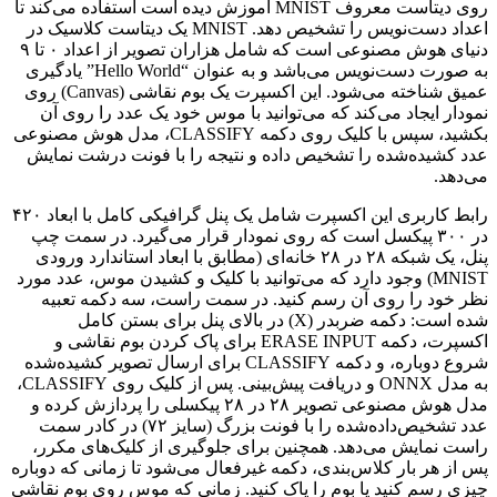
روی دیتاست معروف MNIST آموزش دیده است استفاده می‌کند تا
اعداد دست‌نویس را تشخیص دهد. MNIST یک دیتاست کلاسیک در
دنیای هوش مصنوعی است که شامل هزاران تصویر از اعداد ۰ تا ۹
به صورت دست‌نویس می‌باشد و به عنوان “Hello World” یادگیری
عمیق شناخته می‌شود. این اکسپرت یک بوم نقاشی (Canvas) روی
نمودار ایجاد می‌کند که می‌توانید با موس خود یک عدد را روی آن
بکشید، سپس با کلیک روی دکمه CLASSIFY، مدل هوش مصنوعی
عدد کشیده‌شده را تشخیص داده و نتیجه را با فونت درشت نمایش
می‌دهد.
رابط کاربری این اکسپرت شامل یک پنل گرافیکی کامل با ابعاد ۴۲۰
در ۳۰۰ پیکسل است که روی نمودار قرار می‌گیرد. در سمت چپ
پنل، یک شبکه ۲۸ در ۲۸ خانه‌ای (مطابق با ابعاد استاندارد ورودی
MNIST) وجود دارد که می‌توانید با کلیک و کشیدن موس، عدد مورد
نظر خود را روی آن رسم کنید. در سمت راست، سه دکمه تعبیه
شده است: دکمه ضربدر (X) در بالای پنل برای بستن کامل
اکسپرت، دکمه ERASE INPUT برای پاک کردن بوم نقاشی و
شروع دوباره، و دکمه CLASSIFY برای ارسال تصویر کشیده‌شده
به مدل ONNX و دریافت پیش‌بینی. پس از کلیک روی CLASSIFY،
مدل هوش مصنوعی تصویر ۲۸ در ۲۸ پیکسلی را پردازش کرده و
عدد تشخیص‌داده‌شده را با فونت بزرگ (سایز ۷۲) در کادر سمت
راست نمایش می‌دهد. همچنین برای جلوگیری از کلیک‌های مکرر،
پس از هر بار کلاس‌بندی، دکمه غیرفعال می‌شود تا زمانی که دوباره
چیزی رسم کنید یا بوم را پاک کنید. زمانی که موس روی بوم نقاشی