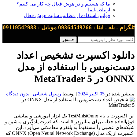
ما که هستیم و در هوش فعال چه کار می کنیم؟
ارتباط با ما
قوانین استفاده از مطالب سایت هوش فعال
تلگرام - بله - ایتا : 09364549266 موبایل : 09119542983
دانلود اکسپرت تشخیص اعداد
دست‌نویس با استفاده از مدل
ONNX در MetaTrader 5
منتشر شده در
05 اکتبر 2024
| توسط
رسول شعبانی
|
بدون دیدگاه
این اکسپرت با نام TestMnistOnnx یک ابزار آموزشی و نمایشی
فوق‌العاده جذاب برای متاتریدر ۵ است که قدرت یادگیری ماشین و
شبکه‌های عصبی را مستقیماً به پلتفرم معاملاتی می‌آورد. این
اکسپرت از یک مدل ONNX (Open Neural Network Exchange) که