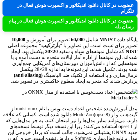
عضویت در کانال دانلود اندیکاتور و اکسپرت هوش فعال در
تلگرام
عضویت در کانال دانلود اندیکاتور و اکسپرت هوش فعال در پیام
رسان بله
پایگاه داده
MNIST
شامل
60,000
تصویر برای آموزش و
10,000
تصویر برای تست است. این تصاویر با
“بازترکیب”
مجموعه اصلی
NIST
که شامل نمونه‌های سیاه و سفید
20×20
پیکسل بود، ایجاد
شده‌اند. این نمونه‌ها از اداره آمار ایالات متحده به دست آمده و با
نمونه‌هایی که از دانش‌آموزان دبیرستان‌های آمریکایی جمع‌آوری
شده بودند، تکمیل شدند. این نمونه‌ها به اندازه 28×28 پیکسل
نرمال‌سازی و با استفاده از تکنیک ضد الیاسینگ
(anti-aliasing)
پردازش شدند که منجر به ایجاد سطوح خاکستری در تصویر شد.
مدل آموزش‌دیده تشخیص اعداد دست‌نویس با نام mnist.onnx از
گیت‌هاب و از ModelZoo(opset8) دانلود شده است. کسانی که علاقه
دارند، می‌توانند سایر مدل‌ها را نیز امتحان کنند، به جز مدل‌هایی که
از opset 1 استفاده می‌کنند؛ زیرا این نسخه دیگر توسط نسخه‌های
جدید ONNX پشتیبانی نمی‌شود. جالب است که بردار خروجی این
مدل با تابع فعال‌سازی Softmax پردازش نشده است، چیزی که در