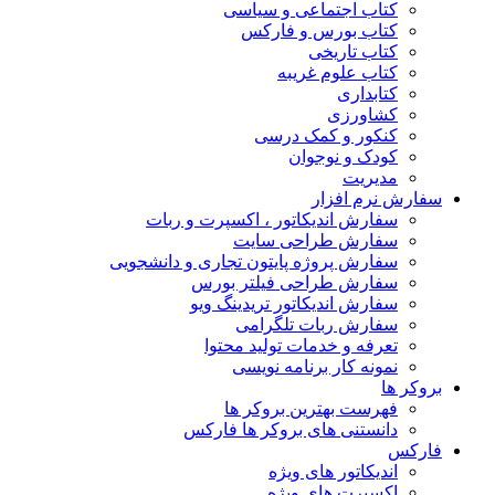
کتاب اجتماعی و سیاسی
کتاب بورس و فارکس
کتاب تاریخی
کتاب علوم غریبه
کتابداری
کشاورزی
کنکور و کمک‌ درسی
کودک و نوجوان
مدیریت
سفارش نرم افزار
سفارش اندیکاتور ، اکسپرت و ربات
سفارش طراحی سایت
سفارش پروژه پایتون تجاری و دانشجویی
سفارش طراحی فیلتر بورس
سفارش اندیکاتور تریدینگ ویو
سفارش ربات تلگرامی
تعرفه و خدمات تولید محتوا
نمونه کار برنامه نویسی
بروکر ها
فهرست بهترین بروکر ها
دانستنی های بروکر ها فارکس
فارکس
اندیکاتور های ویژه
اکسپرت های ویژه