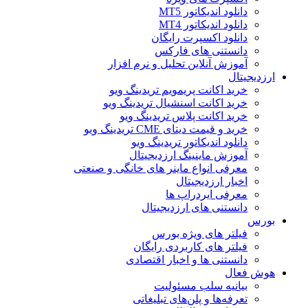
دانلود اندیکاتور MT5
دانلود اندیکاتور MT4
دانلود اکسپرت رایگان
دانستنی های فارکس
آموزش آنلاین تحلیل و نرم افزار
ارزدیجیتال
خرید اکانت پریمویم تریدینگ ویو
خرید اکانت اسنشیال تریدینگ ویو
خرید اکانت پلاس تریدینگ ویو
خرید و قیمت دیتای CME تریدینگ ویو
دانلود اندیکاتور تریدینگ ویو
آموزش ماینینگ ارزدیجیتال
معرفی انواع ماینر های خانگی و صنعتی
اخبار ارزدیجیتال
معرفی ایردراپ ها
دانستنی های ارزدیجیتال
بورس
فیلتر های ویژه بورس
فیلتر های کاربردی رایگان
دانستنی ها و اخبار اقتصادی
هوش فعال
بیانیه سلب مسئولیت
تعرفه‌ها و پلن‌های تبلیغاتی