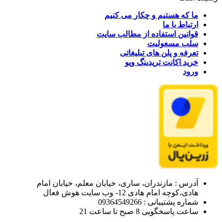
ما که هستیم و چکار می کنیم
ارتباط با ما
قوانین استفاده از مطالب سایت
سلب مسعولیت
تعرفه و پلن های تبلیغاتی
خرید اکانت تریدینگ ویو
ورود
آدرس : مازندران، ساری، خیابان معلم، خیابان امام
هادی،کوچه امام هادی 12- وب سایت هوش فعال
شماره پشتیبانی : 09364549266
ساعت پاسخگویی 8 صبح تا ساعت 21