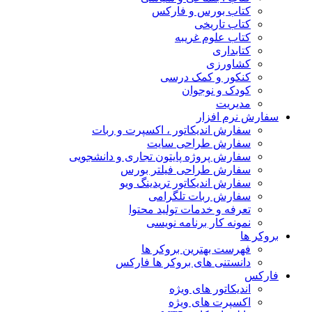
کتاب بورس و فارکس
کتاب تاریخی
کتاب علوم غریبه
کتابداری
کشاورزی
کنکور و کمک‌ درسی
کودک و نوجوان
مدیریت
سفارش نرم افزار
سفارش اندیکاتور ، اکسپرت و ربات
سفارش طراحی سایت
سفارش پروژه پایتون تجاری و دانشجویی
سفارش طراحی فیلتر بورس
سفارش اندیکاتور تریدینگ ویو
سفارش ربات تلگرامی
تعرفه و خدمات تولید محتوا
نمونه کار برنامه نویسی
بروکر ها
فهرست بهترین بروکر ها
دانستنی های بروکر ها فارکس
فارکس
اندیکاتور های ویژه
اکسپرت های ویژه