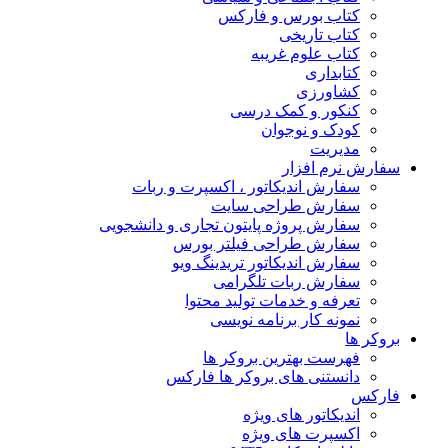
کتاب بورس و فارکس
کتاب تاریخی
کتاب علوم غریبه
کتابداری
کشاورزی
کنکور و کمک‌ درسی
کودک و نوجوان
مدیریت
سفارش نرم افزار
سفارش اندیکاتور ، اکسپرت و ربات
سفارش طراحی سایت
سفارش پروژه پایتون تجاری و دانشجویی
سفارش طراحی فیلتر بورس
سفارش اندیکاتور تریدینگ ویو
سفارش ربات تلگرامی
تعرفه و خدمات تولید محتوا
نمونه کار برنامه نویسی
بروکر ها
فهرست بهترین بروکر ها
دانستنی های بروکر ها فارکس
فارکس
اندیکاتور های ویژه
اکسپرت های ویژه