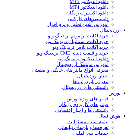
دانلود اندیکاتور MT5
دانلود اندیکاتور MT4
دانلود اکسپرت رایگان
دانستنی های فارکس
آموزش آنلاین تحلیل و نرم افزار
ارزدیجیتال
خرید اکانت پریمویم تریدینگ ویو
خرید اکانت اسنشیال تریدینگ ویو
خرید اکانت پلاس تریدینگ ویو
خرید و قیمت دیتای CME تریدینگ ویو
دانلود اندیکاتور تریدینگ ویو
آموزش ماینینگ ارزدیجیتال
معرفی انواع ماینر های خانگی و صنعتی
اخبار ارزدیجیتال
معرفی ایردراپ ها
دانستنی های ارزدیجیتال
بورس
فیلتر های ویژه بورس
فیلتر های کاربردی رایگان
دانستنی ها و اخبار اقتصادی
هوش فعال
بیانیه سلب مسئولیت
تعرفه‌ها و پلن‌های تبلیغاتی
خدمات بین المللی