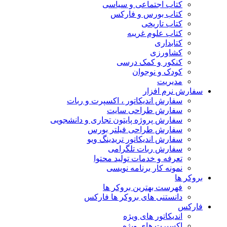
کتاب اجتماعی و سیاسی
کتاب بورس و فارکس
کتاب تاریخی
کتاب علوم غریبه
کتابداری
کشاورزی
کنکور و کمک‌ درسی
کودک و نوجوان
مدیریت
سفارش نرم افزار
سفارش اندیکاتور ، اکسپرت و ربات
سفارش طراحی سایت
سفارش پروژه پایتون تجاری و دانشجویی
سفارش طراحی فیلتر بورس
سفارش اندیکاتور تریدینگ ویو
سفارش ربات تلگرامی
تعرفه و خدمات تولید محتوا
نمونه کار برنامه نویسی
بروکر ها
فهرست بهترین بروکر ها
دانستنی های بروکر ها فارکس
فارکس
اندیکاتور های ویژه
اکسپرت های ویژه