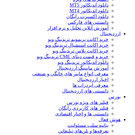
دانلود اندیکاتور MT5
دانلود اندیکاتور MT4
دانلود اکسپرت رایگان
دانستنی های فارکس
آموزش آنلاین تحلیل و نرم افزار
ارزدیجیتال
خرید اکانت پریمویم تریدینگ ویو
خرید اکانت اسنشیال تریدینگ ویو
خرید اکانت پلاس تریدینگ ویو
خرید و قیمت دیتای CME تریدینگ ویو
دانلود اندیکاتور تریدینگ ویو
آموزش ماینینگ ارزدیجیتال
معرفی انواع ماینر های خانگی و صنعتی
اخبار ارزدیجیتال
معرفی ایردراپ ها
دانستنی های ارزدیجیتال
بورس
فیلتر های ویژه بورس
فیلتر های کاربردی رایگان
دانستنی ها و اخبار اقتصادی
هوش فعال
بیانیه سلب مسئولیت
تعرفه‌ها و پلن‌های تبلیغاتی