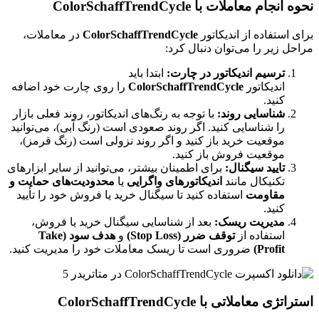
نحوه انجام معاملات با ColorSchaffTrendCycle
برای استفاده از اندیکاتور
ColorSchaffTrendCycle
در معاملات،
مراحل زیر را می‌توان دنبال کرد:
ترسیم اندیکاتور در چارت:
ابتدا باید
اندیکاتور
ColorSchaffTrendCycle
را روی چارت خود اضافه
کنید.
شناسایی روند:
با توجه به رنگ‌های اندیکاتور، روند فعلی بازار
را شناسایی کنید. اگر روند صعودی است (رنگ آبی)، می‌توانید
موقعیت خرید باز کنید و اگر روند نزولی است (رنگ قرمز)،
موقعیت فروش باز کنید.
تایید سیگنال:
برای اطمینان بیشتر، می‌توانید از سایر ابزارهای
تکنیکال مانند
اندیکاتورهای واگرایی
یا
محدودیت‌های حمایت و
مقاومت
استفاده کنید تا سیگنال خرید یا فروش خود را تأیید
کنید.
مدیریت ریسک:
بعد از شناسایی سیگنال خرید یا فروش،
استفاده از
توقف ضرر (Stop Loss)
و
هدف سود (Take
Profit)
ضروری است تا ریسک معاملات خود را مدیریت کنید.
استراتژی معاملاتی با ColorSchaffTrendCycle