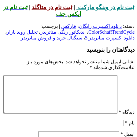
ثبت نام در وینگو مارکت
|
ثبت نام در متاگلد
|
ثبت نام در
ایکس چف
دسته:
دانلود اکسپرت رایگان
،
فارکس
| برچسب:
ColorSchaffTrendCycle
،
اندیکاتور رنگی متاتریدر
،
تحلیل روند بازار
،
دانلود اکسپرت متاتریدر 5
،
سیگنال خرید و فروش متاتریدر
دیدگاهتان را بنویسید
نشانی ایمیل شما منتشر نخواهد شد.
بخش‌های موردنیاز
علامت‌گذاری شده‌اند
*
دیدگاه
*
نام
*
ایمیل
*