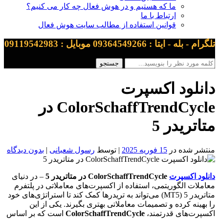
ما که هستیم و در هوش فعال چه کار می کنیم؟
ارتباط با ما
قوانین استفاده از مطالب سایت هوش فعال
تلگرام - بله - ایتا : 09364549266 موبایل : 09119542983
دانلود اکسپرت
ColorSchaffTrendCycle در
متاتریدر 5
منتشر شده در
15 فوریه 2025
| توسط
رسول شعبانی
|
بدون دیدگاه
دانلود اکسپرت
ColorSchaffTrendCycle در متاتریدر 5
– در دنیای
معاملات الگوریتمی، استفاده از اکسپرت‌های معاملاتی در پلتفرم
متاتریدر 5 (MT5) می‌تواند به تریدرها کمک کند تا استراتژی‌های خود
را بهینه کرده و تصمیمات معاملاتی بهتری بگیرند. یکی از این
اکسپرت‌های قدرتمند،
ColorSchaffTrendCycle
است که بر اساس