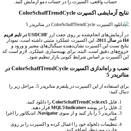
حساب واقعی، اکسپرت را در حساب دمو آزمایش کنید.
نتایج آزمایشی اکسپرت ColorSchaffTrendCycle
در آزمایش‌های انجام‌شده بر روی جفت ارز
USDCHF در تایم فریم
H4 در سال 2011
، این اکسپرت عملکرد مثبتی داشته است. نمودار
نتایج تست این اکسپرت نشان‌دهنده سیگنال‌های معتبر و ورود و
خروج‌های دقیق است. البته، برای بهینه‌سازی عملکرد، لازم است که
این اکسپرت بر اساس شرایط کنونی بازار تنظیم شود.
نصب و راه‌اندازی اکسپرت ColorSchaffTrendCycle در
متاتریدر 5
برای استفاده از این اکسپرت در پلتفرم متاتریدر 5، مراحل زیر را
دنبال کنید:
فایل
ColorSchaffTrendCycle.ex5
را دانلود کنید.
فایل را در پوشه
MQL5\Indicators
قرار دهید.
متاتریدر 5 را باز کنید و از منوی
Navigator
، اندیکاتور را اجرا
کنید.
تنظیمات دلخواه خود را اعمال کرده و اکسپرت را بر روی
چارت موردنظر اضافه کنید.