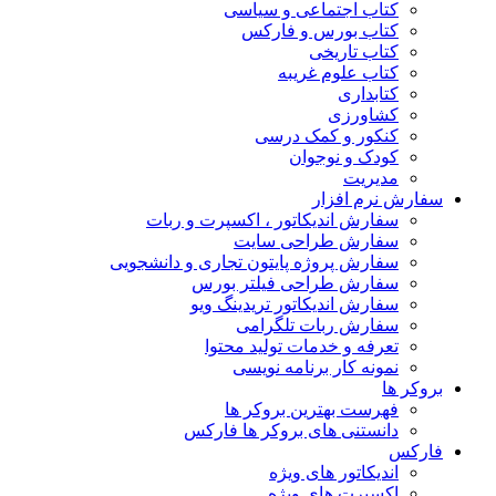
کتاب اجتماعی و سیاسی
کتاب بورس و فارکس
کتاب تاریخی
کتاب علوم غریبه
کتابداری
کشاورزی
کنکور و کمک‌ درسی
کودک و نوجوان
مدیریت
سفارش نرم افزار
سفارش اندیکاتور ، اکسپرت و ربات
سفارش طراحی سایت
سفارش پروژه پایتون تجاری و دانشجویی
سفارش طراحی فیلتر بورس
سفارش اندیکاتور تریدینگ ویو
سفارش ربات تلگرامی
تعرفه و خدمات تولید محتوا
نمونه کار برنامه نویسی
بروکر ها
فهرست بهترین بروکر ها
دانستنی های بروکر ها فارکس
فارکس
اندیکاتور های ویژه
اکسپرت های ویژه