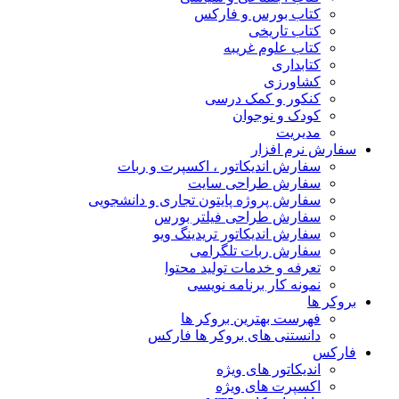
کتاب بورس و فارکس
کتاب تاریخی
کتاب علوم غریبه
کتابداری
کشاورزی
کنکور و کمک‌ درسی
کودک و نوجوان
مدیریت
سفارش نرم افزار
سفارش اندیکاتور ، اکسپرت و ربات
سفارش طراحی سایت
سفارش پروژه پایتون تجاری و دانشجویی
سفارش طراحی فیلتر بورس
سفارش اندیکاتور تریدینگ ویو
سفارش ربات تلگرامی
تعرفه و خدمات تولید محتوا
نمونه کار برنامه نویسی
بروکر ها
فهرست بهترین بروکر ها
دانستنی های بروکر ها فارکس
فارکس
اندیکاتور های ویژه
اکسپرت های ویژه