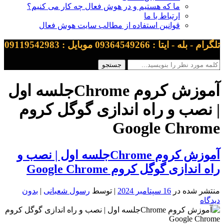
ما که هستیم و در هوش فعال چه کار می کنیم؟
ارتباط با ما
قوانین استفاده از مطالب سایت هوش فعال
تلگرام - بله - ایتا : 09364549266 موبایل : 09119542983
آموزش کروم Chromeجلسه اول
| نصب و راه اندازی گوگل کروم
Google Chrome
آموزش کروم Chromeجلسه اول | نصب و
راه اندازی گوگل کروم Google Chrome
منتشر شده در
16 سپتامبر 2024
| توسط
رسول شعبانی
|
بدون
دیدگاه