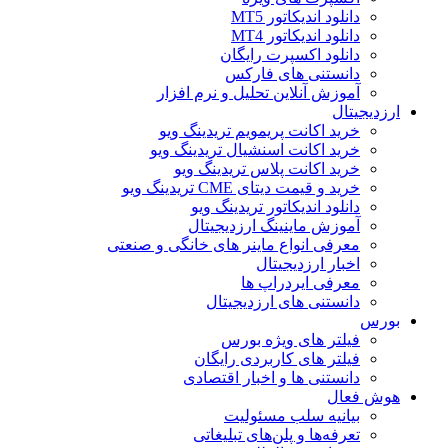
دانلود اندیکاتور MT5
دانلود اندیکاتور MT4
دانلود اکسپرت رایگان
دانستنی های فارکس
آموزش آنلاین تحلیل و نرم افزار
ارزدیجیتال
خرید اکانت پریمویم تریدینگ ویو
خرید اکانت اسنشیال تریدینگ ویو
خرید اکانت پلاس تریدینگ ویو
خرید و قیمت دیتای CME تریدینگ ویو
دانلود اندیکاتور تریدینگ ویو
آموزش ماینینگ ارزدیجیتال
معرفی انواع ماینر های خانگی و صنعتی
اخبار ارزدیجیتال
معرفی ایردراپ ها
دانستنی های ارزدیجیتال
بورس
فیلتر های ویژه بورس
فیلتر های کاربردی رایگان
دانستنی ها و اخبار اقتصادی
هوش فعال
بیانیه سلب مسئولیت
تعرفه‌ها و پلن‌های تبلیغاتی