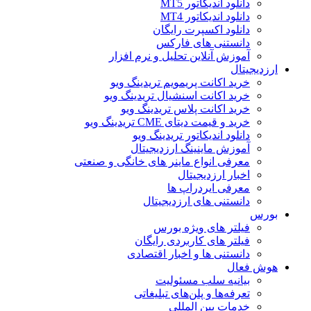
دانلود اندیکاتور MT5
دانلود اندیکاتور MT4
دانلود اکسپرت رایگان
دانستنی های فارکس
آموزش آنلاین تحلیل و نرم افزار
ارزدیجیتال
خرید اکانت پریمویم تریدینگ ویو
خرید اکانت اسنشیال تریدینگ ویو
خرید اکانت پلاس تریدینگ ویو
خرید و قیمت دیتای CME تریدینگ ویو
دانلود اندیکاتور تریدینگ ویو
آموزش ماینینگ ارزدیجیتال
معرفی انواع ماینر های خانگی و صنعتی
اخبار ارزدیجیتال
معرفی ایردراپ ها
دانستنی های ارزدیجیتال
بورس
فیلتر های ویژه بورس
فیلتر های کاربردی رایگان
دانستنی ها و اخبار اقتصادی
هوش فعال
بیانیه سلب مسئولیت
تعرفه‌ها و پلن‌های تبلیغاتی
خدمات بین المللی