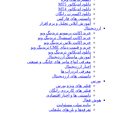
دانلود اندیکاتور MT5
دانلود اندیکاتور MT4
دانلود اکسپرت رایگان
دانستنی های فارکس
آموزش آنلاین تحلیل و نرم افزار
ارزدیجیتال
خرید اکانت پریمویم تریدینگ ویو
خرید اکانت اسنشیال تریدینگ ویو
خرید اکانت پلاس تریدینگ ویو
خرید و قیمت دیتای CME تریدینگ ویو
دانلود اندیکاتور تریدینگ ویو
آموزش ماینینگ ارزدیجیتال
معرفی انواع ماینر های خانگی و صنعتی
اخبار ارزدیجیتال
معرفی ایردراپ ها
دانستنی های ارزدیجیتال
بورس
فیلتر های ویژه بورس
فیلتر های کاربردی رایگان
دانستنی ها و اخبار اقتصادی
هوش فعال
بیانیه سلب مسئولیت
تعرفه‌ها و پلن‌های تبلیغاتی