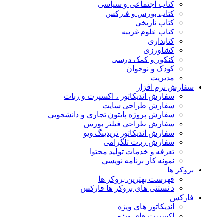
کتاب اجتماعی و سیاسی
کتاب بورس و فارکس
کتاب تاریخی
کتاب علوم غریبه
کتابداری
کشاورزی
کنکور و کمک‌ درسی
کودک و نوجوان
مدیریت
سفارش نرم افزار
سفارش اندیکاتور ، اکسپرت و ربات
سفارش طراحی سایت
سفارش پروژه پایتون تجاری و دانشجویی
سفارش طراحی فیلتر بورس
سفارش اندیکاتور تریدینگ ویو
سفارش ربات تلگرامی
تعرفه و خدمات تولید محتوا
نمونه کار برنامه نویسی
بروکر ها
فهرست بهترین بروکر ها
دانستنی های بروکر ها فارکس
فارکس
اندیکاتور های ویژه
اکسپرت های ویژه