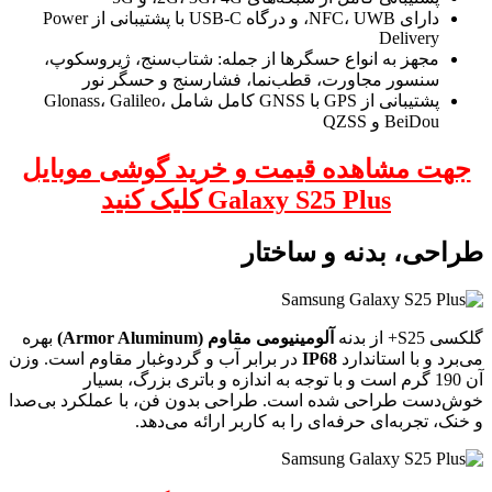
دارای NFC، UWB، و درگاه USB-C با پشتیبانی از Power
Delivery
مجهز به انواع حسگرها از جمله: شتاب‌سنج، ژیروسکوپ،
سنسور مجاورت، قطب‌نما، فشارسنج و حسگر نور
پشتیبانی از GPS با GNSS کامل شامل Glonass، Galileo،
BeiDou و QZSS
جهت مشاهده قیمت و خرید گوشی موبایل
Galaxy S25 Plus کلیک کنید
طراحی، بدنه و ساختار
گلکسی S25+ از بدنه
آلومینیومی مقاوم (Armor Aluminum)
بهره
می‌برد و با استاندارد
IP68
در برابر آب و گردوغبار مقاوم است. وزن
آن 190 گرم است و با توجه به اندازه و باتری بزرگ، بسیار
خوش‌دست طراحی شده است. طراحی بدون فن، با عملکرد بی‌صدا
و خنک، تجربه‌ای حرفه‌ای را به کاربر ارائه می‌دهد.