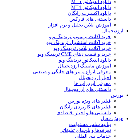
دانلود اندیکاتور MT5
دانلود اندیکاتور MT4
دانلود اکسپرت رایگان
دانستنی های فارکس
آموزش آنلاین تحلیل و نرم افزار
ارزدیجیتال
خرید اکانت پریمویم تریدینگ ویو
خرید اکانت اسنشیال تریدینگ ویو
خرید اکانت پلاس تریدینگ ویو
خرید و قیمت دیتای CME تریدینگ ویو
دانلود اندیکاتور تریدینگ ویو
آموزش ماینینگ ارزدیجیتال
معرفی انواع ماینر های خانگی و صنعتی
اخبار ارزدیجیتال
معرفی ایردراپ ها
دانستنی های ارزدیجیتال
بورس
فیلتر های ویژه بورس
فیلتر های کاربردی رایگان
دانستنی ها و اخبار اقتصادی
هوش فعال
بیانیه سلب مسئولیت
تعرفه‌ها و پلن‌های تبلیغاتی
خدمات بین المللی