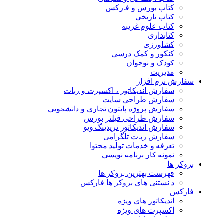
کتاب بورس و فارکس
کتاب تاریخی
کتاب علوم غریبه
کتابداری
کشاورزی
کنکور و کمک‌ درسی
کودک و نوجوان
مدیریت
سفارش نرم افزار
سفارش اندیکاتور ، اکسپرت و ربات
سفارش طراحی سایت
سفارش پروژه پایتون تجاری و دانشجویی
سفارش طراحی فیلتر بورس
سفارش اندیکاتور تریدینگ ویو
سفارش ربات تلگرامی
تعرفه و خدمات تولید محتوا
نمونه کار برنامه نویسی
بروکر ها
فهرست بهترین بروکر ها
دانستنی های بروکر ها فارکس
فارکس
اندیکاتور های ویژه
اکسپرت های ویژه