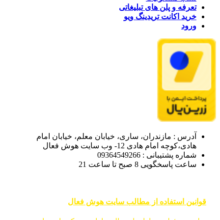
تعرفه و پلن های تبلیغاتی
خرید اکانت تریدینگ ویو
ورود
آدرس : مازندران، ساری، خیابان معلم، خیابان امام
هادی،کوچه امام هادی 12- وب سایت هوش فعال
شماره پشتیبانی : 09364549266
ساعت پاسخگویی 8 صبح تا ساعت 21
قوانین استفاده از مطالب سایت هوش فعال