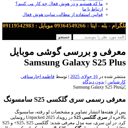
ما که هستیم و در هوش فعال چه کار می کنیم؟
ارتباط با ما
قوانین استفاده از مطالب سایت هوش فعال
تلگرام - بله - ایتا : 09364549266 موبایل : 09119542983
معرفی و بررسی گوشی موبایل
Samsung Galaxy S25 Plus
منتشر شده در
16 جولای 2025
| توسط
فاطمه اجارستاقی
کارشناس
|
بدون دیدگاه
معرفی رسمی سری گلکسی S25 سامسونگ
پس از هفته‌ها انتشار تصاویر و مشخصات لو رفته، سامسونگ
بالاخره از
سری گلکسی S25
در رویداد Unpacked 2025 رونمایی
کرد. در این سری، سه مدل معرفی شدند: گلکسی S25، S25+ و S25