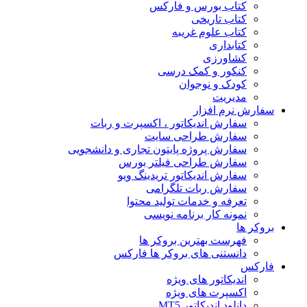
کتاب بورس و فارکس
کتاب تاریخی
کتاب علوم غریبه
کتابداری
کشاورزی
کنکور و کمک‌ درسی
کودک و نوجوان
مدیریت
سفارش نرم افزار
سفارش اندیکاتور ، اکسپرت و ربات
سفارش طراحی سایت
سفارش پروژه پایتون تجاری و دانشجویی
سفارش طراحی فیلتر بورس
سفارش اندیکاتور تریدینگ ویو
سفارش ربات تلگرامی
تعرفه و خدمات تولید محتوا
نمونه کار برنامه نویسی
بروکر ها
فهرست بهترین بروکر ها
دانستنی های بروکر ها فارکس
فارکس
اندیکاتور های ویژه
اکسپرت های ویژه
دانلود اندیکاتور MT5