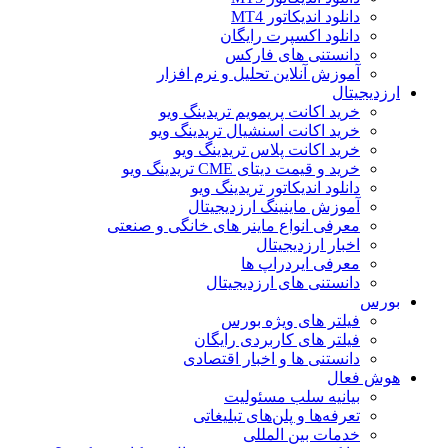
دانلود اندیکاتور MT4
دانلود اکسپرت رایگان
دانستنی های فارکس
آموزش آنلاین تحلیل و نرم افزار
ارزدیجیتال
خرید اکانت پریمویم تریدینگ ویو
خرید اکانت اسنشیال تریدینگ ویو
خرید اکانت پلاس تریدینگ ویو
خرید و قیمت دیتای CME تریدینگ ویو
دانلود اندیکاتور تریدینگ ویو
آموزش ماینینگ ارزدیجیتال
معرفی انواع ماینر های خانگی و صنعتی
اخبار ارزدیجیتال
معرفی ایردراپ ها
دانستنی های ارزدیجیتال
بورس
فیلتر های ویژه بورس
فیلتر های کاربردی رایگان
دانستنی ها و اخبار اقتصادی
هوش فعال
بیانیه سلب مسئولیت
تعرفه‌ها و پلن‌های تبلیغاتی
خدمات بین المللی