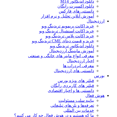
دانلود اندیکاتور MT4
دانلود اکسپرت رایگان
دانستنی های فارکس
آموزش آنلاین تحلیل و نرم افزار
ارزدیجیتال
خرید اکانت پریمویم تریدینگ ویو
خرید اکانت اسنشیال تریدینگ ویو
خرید اکانت پلاس تریدینگ ویو
خرید و قیمت دیتای CME تریدینگ ویو
دانلود اندیکاتور تریدینگ ویو
آموزش ماینینگ ارزدیجیتال
معرفی انواع ماینر های خانگی و صنعتی
اخبار ارزدیجیتال
معرفی ایردراپ ها
دانستنی های ارزدیجیتال
بورس
فیلتر های ویژه بورس
فیلتر های کاربردی رایگان
دانستنی ها و اخبار اقتصادی
هوش فعال
بیانیه سلب مسئولیت
تعرفه‌ها و پلن‌های تبلیغاتی
خدمات بین المللی
ما که هستیم و در هوش فعال چه کار می کنیم؟