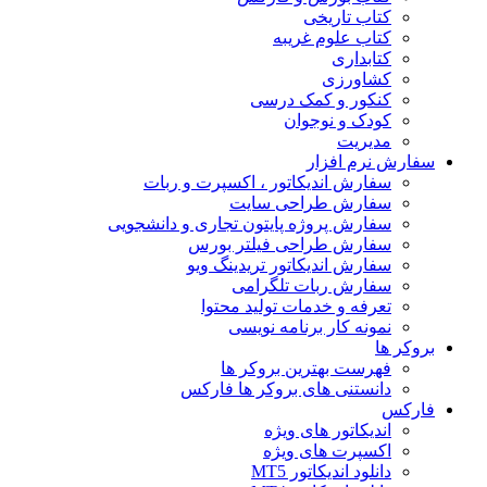
کتاب تاریخی
کتاب علوم غریبه
کتابداری
کشاورزی
کنکور و کمک‌ درسی
کودک و نوجوان
مدیریت
سفارش نرم افزار
سفارش اندیکاتور ، اکسپرت و ربات
سفارش طراحی سایت
سفارش پروژه پایتون تجاری و دانشجویی
سفارش طراحی فیلتر بورس
سفارش اندیکاتور تریدینگ ویو
سفارش ربات تلگرامی
تعرفه و خدمات تولید محتوا
نمونه کار برنامه نویسی
بروکر ها
فهرست بهترین بروکر ها
دانستنی های بروکر ها فارکس
فارکس
اندیکاتور های ویژه
اکسپرت های ویژه
دانلود اندیکاتور MT5