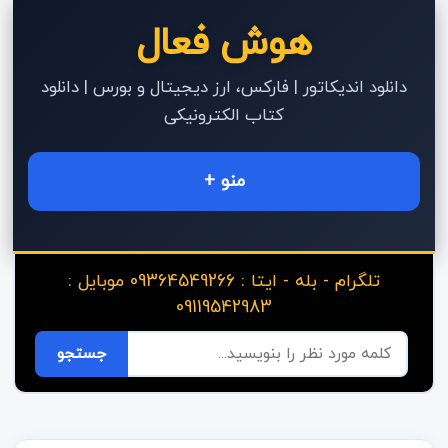
هوش فعال
دانلود اندیکاتور | فارکس، ارز دیجیتال و بورس | دانلود
کتاب الکترونیکی
منو +
تلگرام - بله - ایتا : 09364549266 موبایل :
09119542983