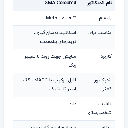
نام اندیکاتور
XMA Coloured
پلتفرم
MetaTrader 4
مناسب برای
اسکالپ، نوسان‌گیری،
تریدرهای بلندمدت
کاربرد
نمایش جهت روند با تغییر
رنگ
اندیکاتور
قابل ترکیب با RSI، MACD،
کمکی
استوکاستیک
قابلیت
دارد
شخصی‌سازی
میزان
بسیار ساده و کاربرپسند