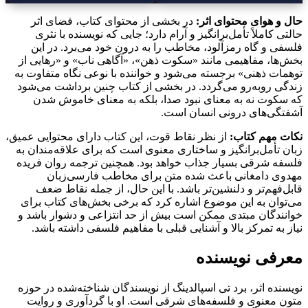
حال و هوای محتوای اثر:
در بخشی از محتوای کتاب، فضای اثر
حالتی کاملاً تأمل‌برانگیز و آرام دارد؛ جایی که نویسنده با نثری
فلسفی و گاه رمزآلود، مخاطب را به درون خود می‌برد. در این
بخش‌ها، مفاهیمی مانند «سکوت ذهن»، «آگاهی ناب» و «رهایی از
توهمات ذهنی» برجسته می‌شود و خواننده با نوعی نگاه متفاوت به
زندگی روبه‌رو می‌گردد. در بخشی از کتاب چنین برداشت می‌شود
که سکوت نه به معنای نبود صدا، بلکه به معنای خاموش شدن
آشفتگی‌های درونی انسان است.
نکات مهم کتاب:
از نظر نقاط قوت، این کتاب دارای محتوایی عمیق،
زبان تأمل‌برانگیز و ساختاری معنوی است که برای علاقه‌مندان به
فلسفه شرقی بسیار جذاب خواهد بود. همچنین ترجمه روان فریده
مهدوی دامغانی باعث شده متن برای مخاطب فارسی‌زبان
قابل‌فهم‌تر و دلنشین‌تر باشد. با این حال، از جمله نقاط ضعف
می‌توان به این موضوع اشاره کرد که برخی بخش‌های کتاب برای
خوانندگان مبتدی ممکن است بیش از حد انتزاعی و دشوار باشد و
نیاز به تمرکز بالا و آشنایی قبلی با مفاهیم فلسفی داشته باشد.
معرفی نویسنده
نویسنده اثر، برد تی اسپالدینگ از نویسندگان شناخته‌شده در حوزه
متون معنوی و فلسفه‌های شرقی است. او با گردآوری و روایت