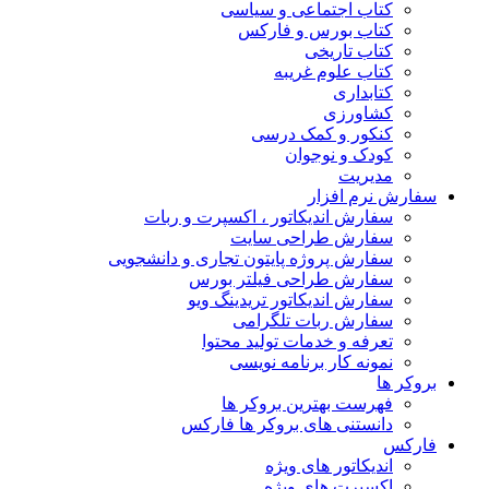
کتاب اجتماعی و سیاسی
کتاب بورس و فارکس
کتاب تاریخی
کتاب علوم غریبه
کتابداری
کشاورزی
کنکور و کمک‌ درسی
کودک و نوجوان
مدیریت
سفارش نرم افزار
سفارش اندیکاتور ، اکسپرت و ربات
سفارش طراحی سایت
سفارش پروژه پایتون تجاری و دانشجویی
سفارش طراحی فیلتر بورس
سفارش اندیکاتور تریدینگ ویو
سفارش ربات تلگرامی
تعرفه و خدمات تولید محتوا
نمونه کار برنامه نویسی
بروکر ها
فهرست بهترین بروکر ها
دانستنی های بروکر ها فارکس
فارکس
اندیکاتور های ویژه
اکسپرت های ویژه