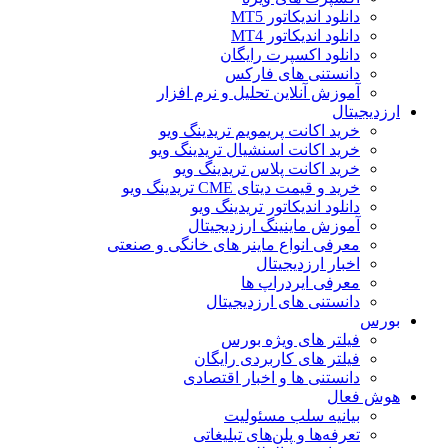
دانلود اندیکاتور MT5
دانلود اندیکاتور MT4
دانلود اکسپرت رایگان
دانستنی های فارکس
آموزش آنلاین تحلیل و نرم افزار
ارزدیجیتال
خرید اکانت پریمویم تریدینگ ویو
خرید اکانت اسنشیال تریدینگ ویو
خرید اکانت پلاس تریدینگ ویو
خرید و قیمت دیتای CME تریدینگ ویو
دانلود اندیکاتور تریدینگ ویو
آموزش ماینینگ ارزدیجیتال
معرفی انواع ماینر های خانگی و صنعتی
اخبار ارزدیجیتال
معرفی ایردراپ ها
دانستنی های ارزدیجیتال
بورس
فیلتر های ویژه بورس
فیلتر های کاربردی رایگان
دانستنی ها و اخبار اقتصادی
هوش فعال
بیانیه سلب مسئولیت
تعرفه‌ها و پلن‌های تبلیغاتی