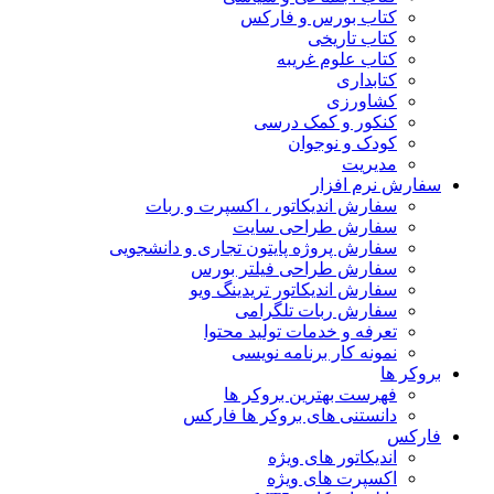
کتاب بورس و فارکس
کتاب تاریخی
کتاب علوم غریبه
کتابداری
کشاورزی
کنکور و کمک‌ درسی
کودک و نوجوان
مدیریت
سفارش نرم افزار
سفارش اندیکاتور ، اکسپرت و ربات
سفارش طراحی سایت
سفارش پروژه پایتون تجاری و دانشجویی
سفارش طراحی فیلتر بورس
سفارش اندیکاتور تریدینگ ویو
سفارش ربات تلگرامی
تعرفه و خدمات تولید محتوا
نمونه کار برنامه نویسی
بروکر ها
فهرست بهترین بروکر ها
دانستنی های بروکر ها فارکس
فارکس
اندیکاتور های ویژه
اکسپرت های ویژه