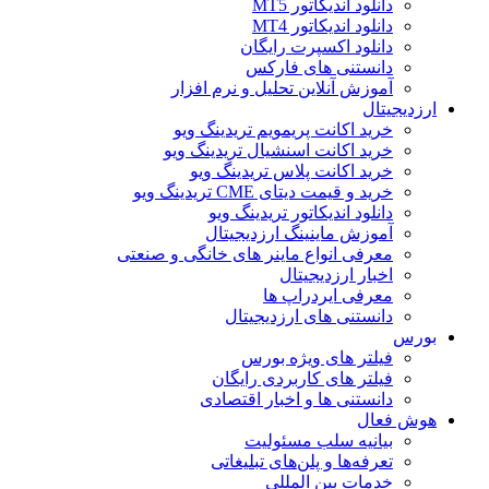
دانلود اندیکاتور MT5
دانلود اندیکاتور MT4
دانلود اکسپرت رایگان
دانستنی های فارکس
آموزش آنلاین تحلیل و نرم افزار
ارزدیجیتال
خرید اکانت پریمویم تریدینگ ویو
خرید اکانت اسنشیال تریدینگ ویو
خرید اکانت پلاس تریدینگ ویو
خرید و قیمت دیتای CME تریدینگ ویو
دانلود اندیکاتور تریدینگ ویو
آموزش ماینینگ ارزدیجیتال
معرفی انواع ماینر های خانگی و صنعتی
اخبار ارزدیجیتال
معرفی ایردراپ ها
دانستنی های ارزدیجیتال
بورس
فیلتر های ویژه بورس
فیلتر های کاربردی رایگان
دانستنی ها و اخبار اقتصادی
هوش فعال
بیانیه سلب مسئولیت
تعرفه‌ها و پلن‌های تبلیغاتی
خدمات بین المللی