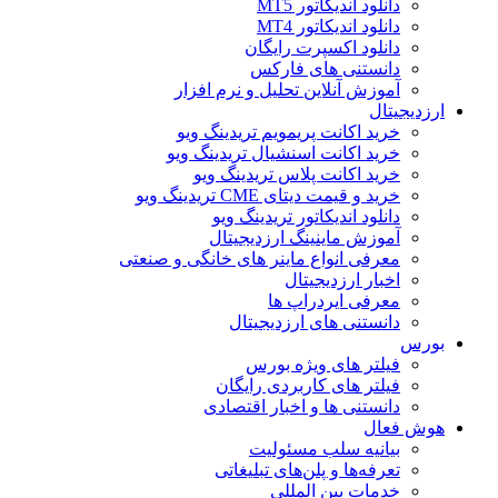
دانلود اندیکاتور MT5
دانلود اندیکاتور MT4
دانلود اکسپرت رایگان
دانستنی های فارکس
آموزش آنلاین تحلیل و نرم افزار
ارزدیجیتال
خرید اکانت پریمویم تریدینگ ویو
خرید اکانت اسنشیال تریدینگ ویو
خرید اکانت پلاس تریدینگ ویو
خرید و قیمت دیتای CME تریدینگ ویو
دانلود اندیکاتور تریدینگ ویو
آموزش ماینینگ ارزدیجیتال
معرفی انواع ماینر های خانگی و صنعتی
اخبار ارزدیجیتال
معرفی ایردراپ ها
دانستنی های ارزدیجیتال
بورس
فیلتر های ویژه بورس
فیلتر های کاربردی رایگان
دانستنی ها و اخبار اقتصادی
هوش فعال
بیانیه سلب مسئولیت
تعرفه‌ها و پلن‌های تبلیغاتی
خدمات بین المللی