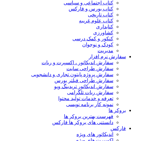
کتاب اجتماعی و سیاسی
کتاب بورس و فارکس
کتاب تاریخی
کتاب علوم غریبه
کتابداری
کشاورزی
کنکور و کمک‌ درسی
کودک و نوجوان
مدیریت
سفارش نرم افزار
سفارش اندیکاتور ، اکسپرت و ربات
سفارش طراحی سایت
سفارش پروژه پایتون تجاری و دانشجویی
سفارش طراحی فیلتر بورس
سفارش اندیکاتور تریدینگ ویو
سفارش ربات تلگرامی
تعرفه و خدمات تولید محتوا
نمونه کار برنامه نویسی
بروکر ها
فهرست بهترین بروکر ها
دانستنی های بروکر ها فارکس
فارکس
اندیکاتور های ویژه
اکسپرت های ویژه