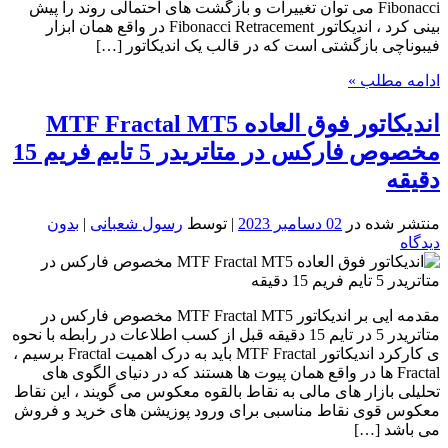
Fibonacci می توان تغییرات و بازگشت های احتمالی روند را پیش
بینی کرد ، اندیکاتور Fibonacci Retracement در واقع همان ابزار
فیبوناچی بازگشتی است که در قالب یک اندیکاتور […]
ادامه مطلب »
اندیکاتور فوق العاده MTF Fractal MT5
مخصوص فارکس در متاتریدر 5 تایم فریم 15
دقیقه
منتشر شده در
02 دسامبر 2023
| توسط
رسول شعبانی
|
بدون
دیدگاه
مقدمه ایی بر اندیکاتور MTF Fractal MT5 مخصوص فارکس در
متاتریدر 5 در تایم 15 دقیقه قبل از کسب اطلاعات در رابطه با نحوه
ی کارکرد اندیکاتور MTF Fractal باید به درک اهمیت Fractal برسیم ،
Fractal ها در واقع همان پیوت ها هستند که در دنیای الگوی های
تحلیلی بازار های مالی به نقاط بالقوه معکوس می گویند ، این نقاط
معکوس قوی نقاط مناسبی برای ورود پوزیشن های خرید و فروش
می باشد […]