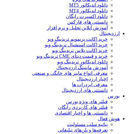
دانلود اندیکاتور MT5
دانلود اندیکاتور MT4
دانلود اکسپرت رایگان
دانستنی های فارکس
آموزش آنلاین تحلیل و نرم افزار
ارزدیجیتال
خرید اکانت پریمویم تریدینگ ویو
خرید اکانت اسنشیال تریدینگ ویو
خرید اکانت پلاس تریدینگ ویو
خرید و قیمت دیتای CME تریدینگ ویو
دانلود اندیکاتور تریدینگ ویو
آموزش ماینینگ ارزدیجیتال
معرفی انواع ماینر های خانگی و صنعتی
اخبار ارزدیجیتال
معرفی ایردراپ ها
دانستنی های ارزدیجیتال
بورس
فیلتر های ویژه بورس
فیلتر های کاربردی رایگان
دانستنی ها و اخبار اقتصادی
هوش فعال
بیانیه سلب مسئولیت
تعرفه‌ها و پلن‌های تبلیغاتی