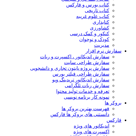
کتاب بورس و فارکس
کتاب تاریخی
کتاب علوم غریبه
کتابداری
کشاورزی
کنکور و کمک‌ درسی
کودک و نوجوان
مدیریت
سفارش نرم افزار
سفارش اندیکاتور ، اکسپرت و ربات
سفارش طراحی سایت
سفارش پروژه پایتون تجاری و دانشجویی
سفارش طراحی فیلتر بورس
سفارش اندیکاتور تریدینگ ویو
سفارش ربات تلگرامی
تعرفه و خدمات تولید محتوا
نمونه کار برنامه نویسی
بروکر ها
فهرست بهترین بروکر ها
دانستنی های بروکر ها فارکس
فارکس
اندیکاتور های ویژه
اکسپرت های ویژه