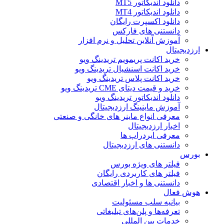
دانلود اندیکاتور MT5
دانلود اندیکاتور MT4
دانلود اکسپرت رایگان
دانستنی های فارکس
آموزش آنلاین تحلیل و نرم افزار
ارزدیجیتال
خرید اکانت پریمویم تریدینگ ویو
خرید اکانت اسنشیال تریدینگ ویو
خرید اکانت پلاس تریدینگ ویو
خرید و قیمت دیتای CME تریدینگ ویو
دانلود اندیکاتور تریدینگ ویو
آموزش ماینینگ ارزدیجیتال
معرفی انواع ماینر های خانگی و صنعتی
اخبار ارزدیجیتال
معرفی ایردراپ ها
دانستنی های ارزدیجیتال
بورس
فیلتر های ویژه بورس
فیلتر های کاربردی رایگان
دانستنی ها و اخبار اقتصادی
هوش فعال
بیانیه سلب مسئولیت
تعرفه‌ها و پلن‌های تبلیغاتی
خدمات بین المللی