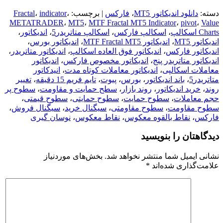
دسته:
دانلود اندیکاتور MT5
،
فارکس
| برچسب:
،
indicator
،
Fractal
METATRADER
،
MT5
،
MTF Fractal MT5 Indicator
،
pivot
،
Value
Charts اسکالپ
،
اسکالپ فارکس
،
اسکالپ متاتریدر5
،
اندیکاتور
،
اندیکاتور MT5
،
اندیکاتور MTF Fractal MT5
،
اندیکاتور بورس
،
اندیکاتور فارکس
،
اندیکاتور فوق العاده اسکالپ
،
اندیکاتور متاتریدر
،
اندیکاتور متاتریدر پنج
،
اندیکاتور مخصوص فارکس
،
اندیکاتور
معاملات اسکالپی
،
اندیکاتور معاملات کوتاه مدت
،
انیدکاتور
متاتریدر5
،
باند اندیکاتور
،
بورس
،
پیوت
،
تایم فریم 15 دقیقه
،
تغییر
روند
،
خرید اندیکاتور
،
روند بازار
،
سطح حمایت و مقاومت
،
سطوح پر
حجم معاملات
،
سطوح حمایت
،
سطوح حمایتی
،
سطوح قیمتی
،
سطوح مقاومت
،
سطوح مقاومتی
،
سیگنال خرید
،
سیگنال فروش
،
فارکس
،
نقاط بالقوه معکوس
،
نقاط معکوس
،
نوسان گیری
دیدگاهتان را بنویسید
نشانی ایمیل شما منتشر نخواهد شد.
بخش‌های موردنیاز
علامت‌گذاری شده‌اند
*