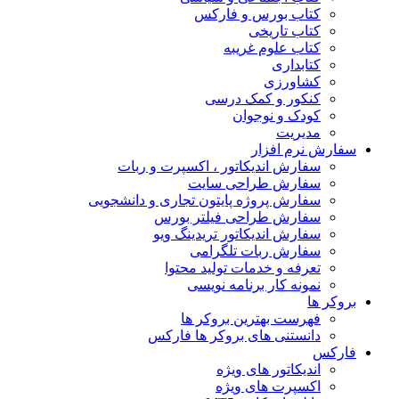
کتاب بورس و فارکس
کتاب تاریخی
کتاب علوم غریبه
کتابداری
کشاورزی
کنکور و کمک‌ درسی
کودک و نوجوان
مدیریت
سفارش نرم افزار
سفارش اندیکاتور ، اکسپرت و ربات
سفارش طراحی سایت
سفارش پروژه پایتون تجاری و دانشجویی
سفارش طراحی فیلتر بورس
سفارش اندیکاتور تریدینگ ویو
سفارش ربات تلگرامی
تعرفه و خدمات تولید محتوا
نمونه کار برنامه نویسی
بروکر ها
فهرست بهترین بروکر ها
دانستنی های بروکر ها فارکس
فارکس
اندیکاتور های ویژه
اکسپرت های ویژه