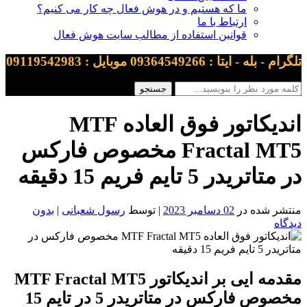
ما که هستیم و در هوش فعال چه کار می کنیم؟
ارتباط با ما
قوانین استفاده از مطالب سایت هوش فعال
تلگرام - بله - ایتا : 09364549266 موبایل : 09119542983
اندیکاتور فوق العاده MTF
Fractal MT5 مخصوص فارکس
در متاتریدر 5 تایم فریم 15 دقیقه
منتشر شده در
02 دسامبر 2023
| توسط
رسول شعبانی
|
بدون
دیدگاه
مقدمه ایی بر اندیکاتور MTF Fractal MT5
مخصوص فارکس در متاتریدر 5 در تایم 15