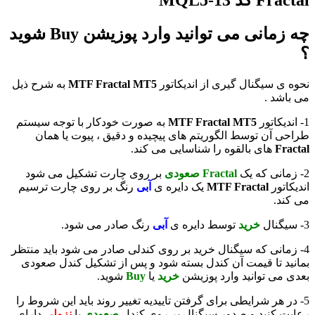
Fractal کد MQL5-13
چه زمانی می توانید وارد پوزیشن Buy شوید
؟
نحوه ی سیگنال گیری از اندیکاتور
MTF Fractal MT5
به شرح ذیل
می باشد .
1- اندیکاتور
MTF Fractal MT5
به صورت خودکار با توجه سیستم
طراحی آن توسط الگوریتم های پیچیده و دقیق ، پیوت یا همان
Fractal
های بالقوه را شناسایی می کند.
2- زمانی که یک
Fractal صعودی
بر روی چارت تشکیل می شود
اندیکاتور
MTF Fractal
یک دایره ی
آبی
رنگ بر روی چارت ترسیم
می کند.
3- سیگنال
خرید
توسط دایره ی
آبی
رنگ صادر می شود.
4- زمانی که سیگنال خرید بر روی کندلی صادر می شود باید منتظر
بمانید تا قیمت آن کندل بسته شود و پس از تشکیل کندل صعودی
بعدی می توانید وارد پوزیشن
خرید
یا
Buy
شوید.
5- در هر شرایطی برای گرفتن تاییدیه تغییر روند باید این شروط را
رعایت کنید و صدور سیگنال بر روی کندل
صعودی
یا
نزولی
دارای