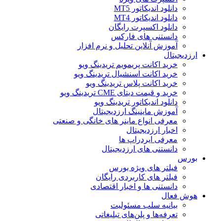
دانلود اندیکاتور MT5
دانلود اندیکاتور MT4
دانلود اکسپرت رایگان
دانستنی های فارکس
آموزش آنلاین تحلیل و نرم افزار
ارزدیجیتال
خرید اکانت پریمویم تریدینگ ویو
خرید اکانت اسنشیال تریدینگ ویو
خرید اکانت پلاس تریدینگ ویو
خرید و قیمت دیتای CME تریدینگ ویو
دانلود اندیکاتور تریدینگ ویو
آموزش ماینینگ ارزدیجیتال
معرفی انواع ماینر های خانگی و صنعتی
اخبار ارزدیجیتال
معرفی ایردراپ ها
دانستنی های ارزدیجیتال
بورس
فیلتر های ویژه بورس
فیلتر های کاربردی رایگان
دانستنی ها و اخبار اقتصادی
هوش فعال
بیانیه سلب مسئولیت
تعرفه‌ها و پلن‌های تبلیغاتی