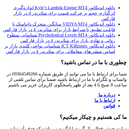
دانلود اندیکاتور Kyle’s Lambda Engine MT4 اندازه‌گیری
اثرگذاری حجم بر حرکت قیمت برای متاتریدر 4 در بازار
فارکس
دانلود اندیکاتور VIDYA MT4 میانگین متحرک داینامیک با
قابلیت تطبیق با شرایط بازار برای متاتریدر 4 در بازار فارکس
دانلود اندیکاتور Psychological Levels MT4 شناسایی سطوح
روانی و نهادی بازار برای متاتریدر 4 در بازار فارکس
دانلود اندیکاتور ICT Killzones شناسایی نواحی کلیدی بازار بر
اساس سشن‌های معاملاتی برای متاتریدر 4 در بازار فارکس
چطوری با ما در تماس باشید؟
شما برای ارتباط با ما می توانید از طریق شماره 09364549266 در
واتساپ و تلگرام با ما در ارتباط باشید ضمنا برای تماس تلفنی از
ساعت 8 صبح تا 4 بعد از ظهر پاسخگوی کاربران عزیز می باشیم
درباره ما
ارتباط با ما
قوانین
ما کی هستیم و چیکار میکنیم؟
سایت هوش فعال یک گروه با انگیزه می باشد که هدف آن تولید