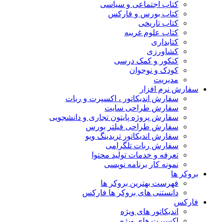
کتاب اجتماعی و سیاسی
کتاب بورس و فارکس
کتاب تاریخی
کتاب علوم غریبه
کتابداری
کشاورزی
کنکور و کمک‌ درسی
کودک و نوجوان
مدیریت
سفارش نرم افزار
سفارش اندیکاتور ، اکسپرت و ربات
سفارش طراحی سایت
سفارش پروژه پایتون تجاری و دانشجویی
سفارش طراحی فیلتر بورس
سفارش اندیکاتور تریدینگ ویو
سفارش ربات تلگرامی
تعرفه و خدمات تولید محتوا
نمونه کار برنامه نویسی
بروکر ها
فهرست بهترین بروکر ها
دانستنی های بروکر ها فارکس
فارکس
اندیکاتور های ویژه
اکسپرت های ویژه