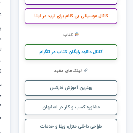
نح
کانال موسیقی بی کلام برای ترید در ایتا
کتاب
م
ر
کانال دانلود رایگان کتاب در تلگرام
ف
لینک‌های مفید
بهترین آموزش فارکس
خ
ص
مشاوره کسب و کار در اصفهان
4- از کندل صعودی بعد
طراحی داخلی منزل، ویلا و خدمات