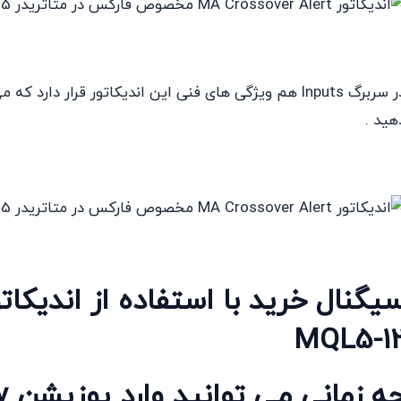
در سربرگ Inputs هم ویژگی های فنی این اندیکاتور قرار دار
هید .
MQL5-1
ه زمانی می توانید وارد پوزیشن Buy شوید ؟