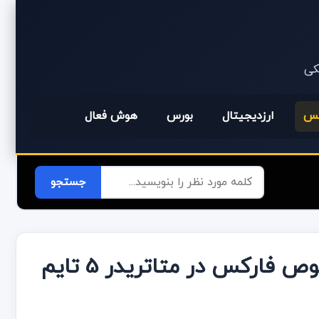
یکی
کس
ارزدیجیتال
بورس
هوش فعال
اندیکاتور MA Crossover Alert مخصوص فارکس در متاتریدر 5 تایم