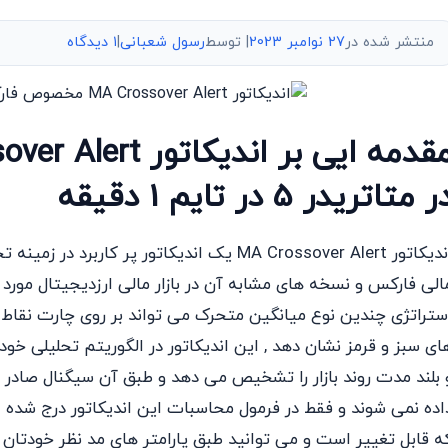
منتشر شده در
27 نوامبر 2023
| توسط
رسول شعبانی
|
۱ دیدگاه
ر متاتریدر 5 در تایم 1 دقیقه
اندیکاتور MA Crossover Alert یک اندیکاتور پر
الی فارکس و نسخه های مشابه آن در بازار مالی ارزدیجیتال مورد تو
ستراتژی چندین نوع میانگین متحرک می تواند بر روی چارت نقاط د
ای سبز و قرمز نشان دهد , این اندیکاتور در الگوریتم تحلیلی خو
 بلند مدت روند بازار را تشخیص می دهد و طبق آن سیگنال صادر
اده نمی شوند و فقط در فرمول محاسبات این اندیکاتور درج شده ا
ه قابل تغییر است و می توانید طبق پارامتر های مد نظر خودتان ا