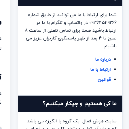
شما برای ارتباط با ما می توانید از طریق شماره
ش
09364549266 در واتساپ و تلگرام با ما در
ارتباط باشید ضمنا برای تماس تلفنی از ساعت 8
صبح تا 4 بعد از ظهر پاسخگوی کاربران عزیز می
باشیم
ر
درباره ما
ارتباط با ما
ت
قوانین
ن
ما کی هستیم و چیکار میکنیم؟
سایت هوش فعال یک گروه با انگیزه می باشد