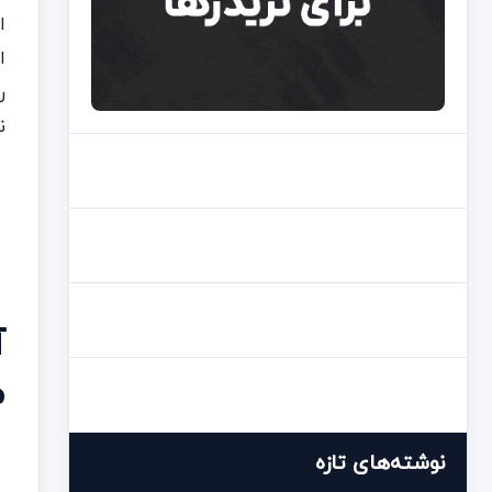
ا
ا
ر
ن
م
نوشته‌های تازه