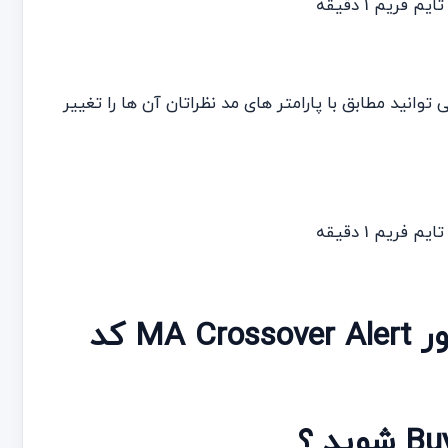
د که می توانید مطابق با پارامتر های مد نظراتان آن ها را تغییر
سیگنال خرید با استفاده از اندیکاتور MA Crossover Alert کد