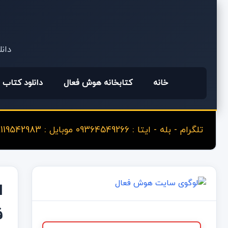
دانل
خانه
کتابخانه هوش فعال
دانلود کتاب
تلگرام - بله - ایتا : 09364549266 موبایل : 09119542983
ف