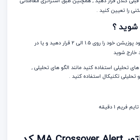
- حد ضرر معامله ی خود را نزدیک به سیگنال خرید یا روی Swing قبلی کندل قرار دهید , همچنین طبق استراتژی معاملاتی
با توجه به حد ضرری که برای پوزیشن خود تعیین کرده ایید حد سود پوزیشن خود را روی 1.5 الی 2 قرار دهید و یا در
 خارج شوید
ی تحلیلی استفاده کنید مانند الگو های تحلیلی ,
 تحلیلی تکنیکال استفاده کنید .
سیگنال فروش با استفاده از اندیکاتور MA Crossover Alert کد