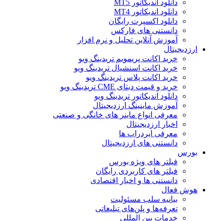
دانلود اندیکاتور MT5
دانلود اندیکاتور MT4
دانلود اکسپرت رایگان
دانستنی های فارکس
آموزش آنلاین تحلیل و نرم افزار
ارزدیجیتال
خرید اکانت پریمویم تریدینگ ویو
خرید اکانت اسنشیال تریدینگ ویو
خرید اکانت پلاس تریدینگ ویو
خرید و قیمت دیتای CME تریدینگ ویو
دانلود اندیکاتور تریدینگ ویو
آموزش ماینینگ ارزدیجیتال
معرفی انواع ماینر های خانگی و صنعتی
اخبار ارزدیجیتال
معرفی ایردراپ ها
دانستنی های ارزدیجیتال
بورس
فیلتر های ویژه بورس
فیلتر های کاربردی رایگان
دانستنی ها و اخبار اقتصادی
هوش فعال
بیانیه سلب مسئولیت
تعرفه‌ها و پلن‌های تبلیغاتی
خدمات بین المللی