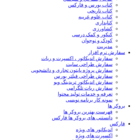
کتاب بورس و فارکس
کتاب تاریخی
کتاب علوم غریبه
کتابداری
کشاورزی
کنکور و کمک‌ درسی
کودک و نوجوان
مدیریت
سفارش نرم افزار
سفارش اندیکاتور ، اکسپرت و ربات
سفارش طراحی سایت
سفارش پروژه پایتون تجاری و دانشجویی
سفارش طراحی فیلتر بورس
سفارش اندیکاتور تریدینگ ویو
سفارش ربات تلگرامی
تعرفه و خدمات تولید محتوا
نمونه کار برنامه نویسی
بروکر ها
فهرست بهترین بروکر ها
دانستنی های بروکر ها فارکس
فارکس
اندیکاتور های ویژه
اکسپرت های ویژه