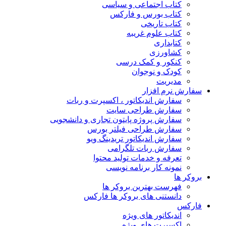
کتاب اجتماعی و سیاسی
کتاب بورس و فارکس
کتاب تاریخی
کتاب علوم غریبه
کتابداری
کشاورزی
کنکور و کمک‌ درسی
کودک و نوجوان
مدیریت
سفارش نرم افزار
سفارش اندیکاتور ، اکسپرت و ربات
سفارش طراحی سایت
سفارش پروژه پایتون تجاری و دانشجویی
سفارش طراحی فیلتر بورس
سفارش اندیکاتور تریدینگ ویو
سفارش ربات تلگرامی
تعرفه و خدمات تولید محتوا
نمونه کار برنامه نویسی
بروکر ها
فهرست بهترین بروکر ها
دانستنی های بروکر ها فارکس
فارکس
اندیکاتور های ویژه
اکسپرت های ویژه