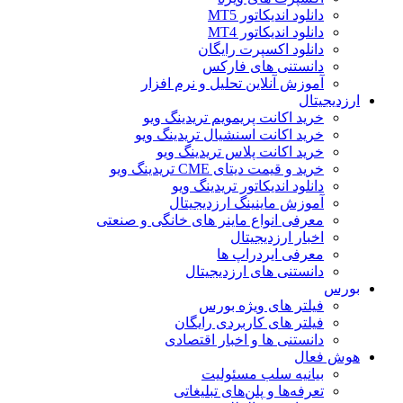
دانلود اندیکاتور MT5
دانلود اندیکاتور MT4
دانلود اکسپرت رایگان
دانستنی های فارکس
آموزش آنلاین تحلیل و نرم افزار
ارزدیجیتال
خرید اکانت پریمویم تریدینگ ویو
خرید اکانت اسنشیال تریدینگ ویو
خرید اکانت پلاس تریدینگ ویو
خرید و قیمت دیتای CME تریدینگ ویو
دانلود اندیکاتور تریدینگ ویو
آموزش ماینینگ ارزدیجیتال
معرفی انواع ماینر های خانگی و صنعتی
اخبار ارزدیجیتال
معرفی ایردراپ ها
دانستنی های ارزدیجیتال
بورس
فیلتر های ویژه بورس
فیلتر های کاربردی رایگان
دانستنی ها و اخبار اقتصادی
هوش فعال
بیانیه سلب مسئولیت
تعرفه‌ها و پلن‌های تبلیغاتی