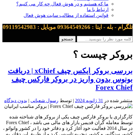
ما که هستیم و در هوش فعال چه کار می کنیم؟
ارتباط با ما
قوانین استفاده از مطالب سایت هوش فعال
تلگرام - بله - ایتا : 09364549266 موبایل : 09119542983
بروکر چیست ؟
بررسی بروکر ایکس چیف xChief | دریافت
بونوس بدون واریز در بروکر فارکس چیف
Forex Chief
منتشر شده در
31 ژانویه 2024
| توسط
رسول شعبانی
|
بدون دیدگاه
کارگزاری یا بروکر فارکس چیف یکی از بروکر های شناخته شده
توسط معامله گران قدیمی بازار های مالی می باشد ، Forex Chief
در سال 2014 فعالیت خود آغاز کرد و دفاتر خود را در کشور وانواتو ،
کشور سنگاپور و کشور نیجریه تاسیس کرد و از طریق این دفاتر به