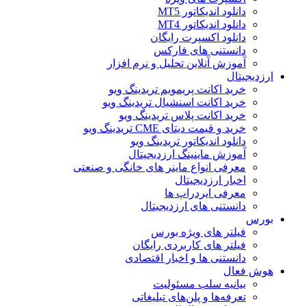
دانلود اندیکاتور MT5
دانلود اندیکاتور MT4
دانلود اکسپرت رایگان
دانستنی های فارکس
آموزش آنلاین تحلیل و نرم افزار
ارزدیجیتال
خرید اکانت پریمویم تریدینگ ویو
خرید اکانت اسنشیال تریدینگ ویو
خرید اکانت پلاس تریدینگ ویو
خرید و قیمت دیتای CME تریدینگ ویو
دانلود اندیکاتور تریدینگ ویو
آموزش ماینینگ ارزدیجیتال
معرفی انواع ماینر های خانگی و صنعتی
اخبار ارزدیجیتال
معرفی ایردراپ ها
دانستنی های ارزدیجیتال
بورس
فیلتر های ویژه بورس
فیلتر های کاربردی رایگان
دانستنی ها و اخبار اقتصادی
هوش فعال
بیانیه سلب مسئولیت
تعرفه‌ها و پلن‌های تبلیغاتی