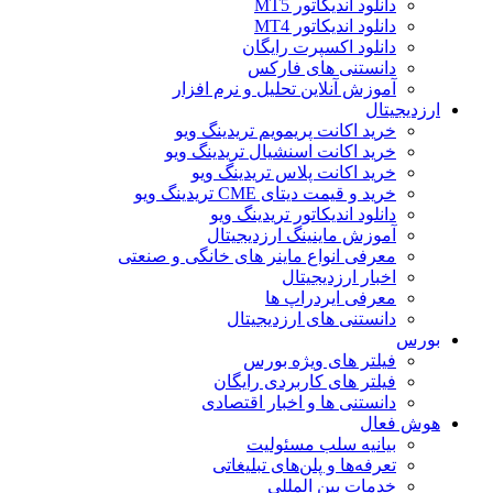
دانلود اندیکاتور MT5
دانلود اندیکاتور MT4
دانلود اکسپرت رایگان
دانستنی های فارکس
آموزش آنلاین تحلیل و نرم افزار
ارزدیجیتال
خرید اکانت پریمویم تریدینگ ویو
خرید اکانت اسنشیال تریدینگ ویو
خرید اکانت پلاس تریدینگ ویو
خرید و قیمت دیتای CME تریدینگ ویو
دانلود اندیکاتور تریدینگ ویو
آموزش ماینینگ ارزدیجیتال
معرفی انواع ماینر های خانگی و صنعتی
اخبار ارزدیجیتال
معرفی ایردراپ ها
دانستنی های ارزدیجیتال
بورس
فیلتر های ویژه بورس
فیلتر های کاربردی رایگان
دانستنی ها و اخبار اقتصادی
هوش فعال
بیانیه سلب مسئولیت
تعرفه‌ها و پلن‌های تبلیغاتی
خدمات بین المللی