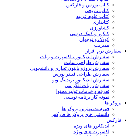
کتاب بورس و فارکس
کتاب تاریخی
کتاب علوم غریبه
کتابداری
کشاورزی
کنکور و کمک‌ درسی
کودک و نوجوان
مدیریت
سفارش نرم افزار
سفارش اندیکاتور ، اکسپرت و ربات
سفارش طراحی سایت
سفارش پروژه پایتون تجاری و دانشجویی
سفارش طراحی فیلتر بورس
سفارش اندیکاتور تریدینگ ویو
سفارش ربات تلگرامی
تعرفه و خدمات تولید محتوا
نمونه کار برنامه نویسی
بروکر ها
فهرست بهترین بروکر ها
دانستنی های بروکر ها فارکس
فارکس
اندیکاتور های ویژه
اکسپرت های ویژه