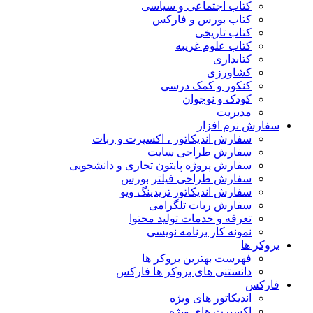
کتاب اجتماعی و سیاسی
کتاب بورس و فارکس
کتاب تاریخی
کتاب علوم غریبه
کتابداری
کشاورزی
کنکور و کمک‌ درسی
کودک و نوجوان
مدیریت
سفارش نرم افزار
سفارش اندیکاتور ، اکسپرت و ربات
سفارش طراحی سایت
سفارش پروژه پایتون تجاری و دانشجویی
سفارش طراحی فیلتر بورس
سفارش اندیکاتور تریدینگ ویو
سفارش ربات تلگرامی
تعرفه و خدمات تولید محتوا
نمونه کار برنامه نویسی
بروکر ها
فهرست بهترین بروکر ها
دانستنی های بروکر ها فارکس
فارکس
اندیکاتور های ویژه
اکسپرت های ویژه