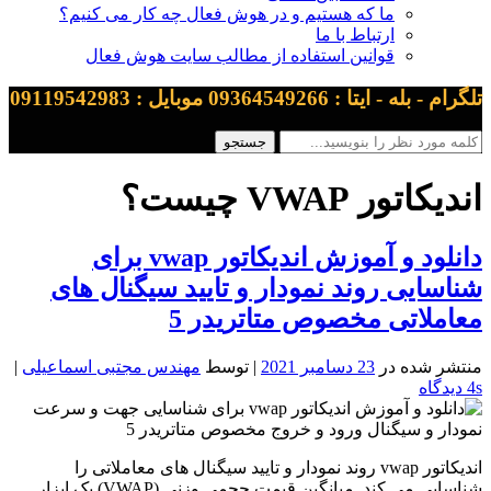
ما که هستیم و در هوش فعال چه کار می کنیم؟
ارتباط با ما
قوانین استفاده از مطالب سایت هوش فعال
تلگرام - بله - ایتا : 09364549266 موبایل : 09119542983
اندیکاتور VWAP چیست؟
دانلود و آموزش اندیکاتور vwap برای
شناسایی روند نمودار و تایید سیگنال های
معاملاتی مخصوص متاتریدر 5
منتشر شده در
23 دسامبر 2021
| توسط
مهندس مجتبی اسماعیلی
|
4s دیدگاه
اندیکاتور vwap روند نمودار و تایید سیگنال های معاملاتی را
شناسایی می کند. میانگین قیمت حجمی وزنی (VWAP) یک ابزار