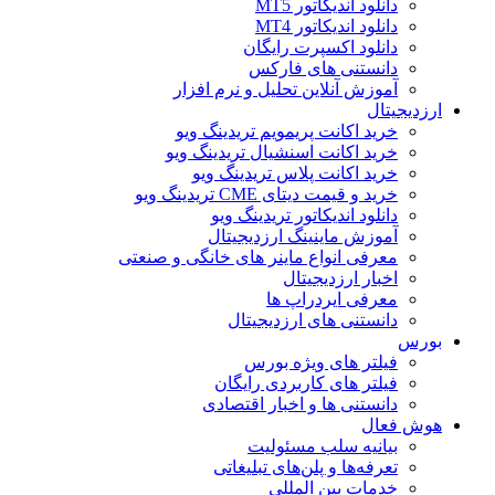
دانلود اندیکاتور MT5
دانلود اندیکاتور MT4
دانلود اکسپرت رایگان
دانستنی های فارکس
آموزش آنلاین تحلیل و نرم افزار
ارزدیجیتال
خرید اکانت پریمویم تریدینگ ویو
خرید اکانت اسنشیال تریدینگ ویو
خرید اکانت پلاس تریدینگ ویو
خرید و قیمت دیتای CME تریدینگ ویو
دانلود اندیکاتور تریدینگ ویو
آموزش ماینینگ ارزدیجیتال
معرفی انواع ماینر های خانگی و صنعتی
اخبار ارزدیجیتال
معرفی ایردراپ ها
دانستنی های ارزدیجیتال
بورس
فیلتر های ویژه بورس
فیلتر های کاربردی رایگان
دانستنی ها و اخبار اقتصادی
هوش فعال
بیانیه سلب مسئولیت
تعرفه‌ها و پلن‌های تبلیغاتی
خدمات بین المللی