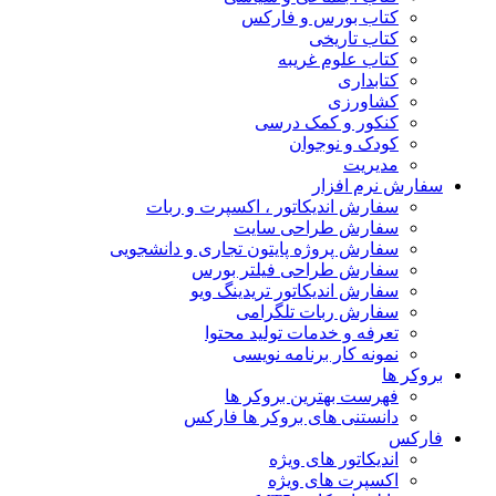
کتاب بورس و فارکس
کتاب تاریخی
کتاب علوم غریبه
کتابداری
کشاورزی
کنکور و کمک‌ درسی
کودک و نوجوان
مدیریت
سفارش نرم افزار
سفارش اندیکاتور ، اکسپرت و ربات
سفارش طراحی سایت
سفارش پروژه پایتون تجاری و دانشجویی
سفارش طراحی فیلتر بورس
سفارش اندیکاتور تریدینگ ویو
سفارش ربات تلگرامی
تعرفه و خدمات تولید محتوا
نمونه کار برنامه نویسی
بروکر ها
فهرست بهترین بروکر ها
دانستنی های بروکر ها فارکس
فارکس
اندیکاتور های ویژه
اکسپرت های ویژه