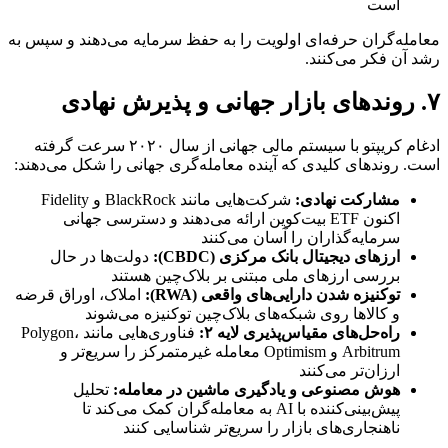
است
معامله‌گران حرفه‌ای اولویت را به حفظ سرمایه می‌دهند و سپس به
رشد آن فکر می‌کنند.
۷. روندهای بازار جهانی و پذیرش نهادی
ادغام کریپتو با سیستم مالی جهانی از سال ۲۰۲۰ سرعت گرفته
است. روندهای کلیدی که آینده معامله‌گری جهانی را شکل می‌دهند:
مشارکت نهادی:
شرکت‌هایی مانند BlackRock و Fidelity
اکنون ETF بیت‌کوین ارائه می‌دهند و دسترسی جهانی
سرمایه‌گذاران را آسان می‌کنند
ارزهای دیجیتال بانک مرکزی (CBDC):
دولت‌ها در حال
بررسی ارزهای ملی مبتنی بر بلاک‌چین هستند
توکنیزه شدن دارایی‌های واقعی (RWA):
املاک، اوراق قرضه
و کالاها روی شبکه‌های بلاک‌چین توکنیزه می‌شوند
راه‌حل‌های مقیاس‌پذیری لایه ۲:
فناوری‌هایی مانند Polygon،
Arbitrum و Optimism معامله غیرمتمرکز را سریع‌تر و
ارزان‌تر می‌کنند
هوش مصنوعی و یادگیری ماشین در معامله:
تحلیل
پیش‌بینی‌کننده با AI به معامله‌گران کمک می‌کند تا
ناهنجاری‌های بازار را سریع‌تر شناسایی کنند