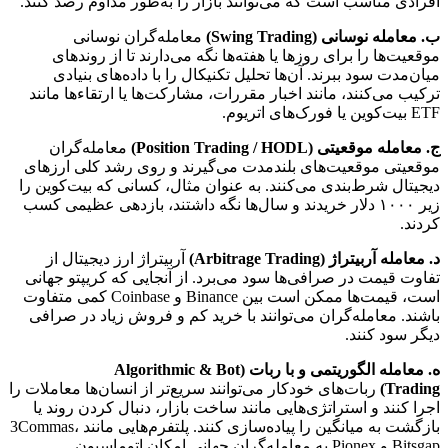
افرادی مناسب است که می‌توانند بازار را به‌طور مداوم رصد کنند.
ب. معامله نوسانی (Swing Trading)
معامله‌گران نوسانی
موقعیت‌ها را برای روزها یا هفته‌ها نگه می‌دارند تا از روندهای
میان‌مدت سود ببرند. آن‌ها تحلیل تکنیکال را با داده‌های بنیادی
ترکیب می‌کنند، مانند اخبار مقررات، مشارکت‌ها یا ارتقاءها مانند
ETF بیت‌کوین یا فورک‌های اتریوم.
ج. معامله موقعیتی (Position Trading / HODL)
معامله‌گران
موقعیتی موقعیت‌های بلندمدت می‌گیرند و روی رشد کلی ارزهای
دیجیتال شرط‌بندی می‌کنند. به عنوان مثال، کسانی که بیت‌کوین را
زیر ۱۰۰۰ دلار خریدند و سال‌ها نگه داشتند، بازدهی عظیمی کسب
کردند.
د. معامله آربیتراژ (Arbitrage Trading)
آربیتراژ ارز دیجیتال از
تفاوت قیمت در صرافی‌ها سود می‌برد. از آنجایی که کریپتو جهانی
است، قیمت‌ها ممکن است بین Binance و Coinbase کمی متفاوت
باشند. معامله‌گران می‌توانند با خرید کم و فروش زیاد در صرافی
دیگر سود کنند.
ه. معامله الگوریتمی و با ربات (Algorithmic & Bot
Trading)
ربات‌های خودکار می‌توانند سریع‌تر از انسان‌ها معاملات را
اجرا کنند و استراتژی‌هایی مانند ساخت بازار، دنبال کردن روند یا
بازگشت به میانگین را پیاده‌سازی کنند. پلتفرم‌هایی مانند 3Commas،
Bitsgap و Pionex به معامله‌گران جهانی امکان اتوماسیون