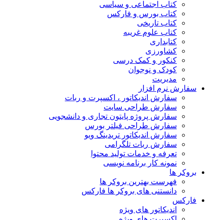
کتاب اجتماعی و سیاسی
کتاب بورس و فارکس
کتاب تاریخی
کتاب علوم غریبه
کتابداری
کشاورزی
کنکور و کمک‌ درسی
کودک و نوجوان
مدیریت
سفارش نرم افزار
سفارش اندیکاتور ، اکسپرت و ربات
سفارش طراحی سایت
سفارش پروژه پایتون تجاری و دانشجویی
سفارش طراحی فیلتر بورس
سفارش اندیکاتور تریدینگ ویو
سفارش ربات تلگرامی
تعرفه و خدمات تولید محتوا
نمونه کار برنامه نویسی
بروکر ها
فهرست بهترین بروکر ها
دانستنی های بروکر ها فارکس
فارکس
اندیکاتور های ویژه
اکسپرت های ویژه