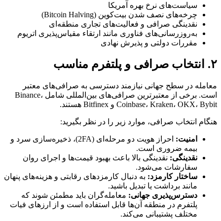
سیاست‌های نرخ بهره آمریکا
چرخه‌های نصف شدن بیت‌کوین (Bitcoin Halving)
نقدینگی صرافی و فعالیت‌های تجاری منطقه‌ای
به‌روزرسانی‌های فناوری مانند ارتقاء مقیاس‌پذیری اتریوم
مقررات دولتی و پذیرش نهادی
۲. انتخاب صرافی و پلتفرم مناسب
معامله در سطح جهانی نیازمند دسترسی به صرافی‌های معتبر
است. برخی از معتبرترین صرافی‌های بین‌المللی شامل Binance،
Coinbase، Kraken، OKX، Bybit و Bitfinex هستند.
هنگام انتخاب صرافی، موارد زیر را در نظر بگیرید:
امنیت:
احراز هویت دو مرحله‌ای (2FA)، ذخیره‌سازی سرد و
بیمه ضروری است.
نقدینگی:
نقدینگی بالا باعث بهبود قیمت‌ها و اجرای روان
سفارشات می‌شود.
ساختار کارمزد:
به دنبال کارمزدهای رقابتی و هزینه‌های پنهان
مانند برداشت یا تبدیل باشید.
دسترس‌پذیری جهانی:
معامله‌گران باید مطمئن شوند که
پلتفرم در منطقه آن‌ها قابل استفاده است و از ارزهای فیات
مختلف پشتیبانی می‌کند.