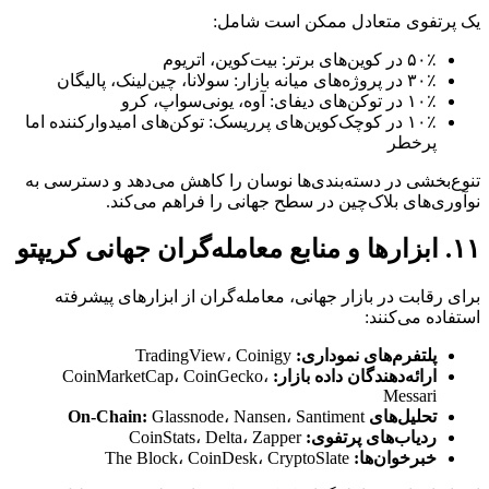
یک پرتفوی متعادل ممکن است شامل:
۵۰٪ در کوین‌های برتر: بیت‌کوین، اتریوم
۳۰٪ در پروژه‌های میانه بازار: سولانا، چین‌لینک، پالیگان
۱۰٪ در توکن‌های دیفای: آوه، یونی‌سواپ، کرو
۱۰٪ در کوچک‌کوین‌های پرریسک: توکن‌های امیدوارکننده اما
پرخطر
تنوع‌بخشی در دسته‌بندی‌ها نوسان را کاهش می‌دهد و دسترسی به
نوآوری‌های بلاک‌چین در سطح جهانی را فراهم می‌کند.
۱۱. ابزارها و منابع معامله‌گران جهانی کریپتو
برای رقابت در بازار جهانی، معامله‌گران از ابزارهای پیشرفته
استفاده می‌کنند:
پلتفرم‌های نموداری:
TradingView، Coinigy
ارائه‌دهندگان داده بازار:
CoinMarketCap، CoinGecko،
Messari
تحلیل‌های On-Chain:
Glassnode، Nansen، Santiment
ردیاب‌های پرتفوی:
CoinStats، Delta، Zapper
خبرخوان‌ها:
The Block، CoinDesk، CryptoSlate