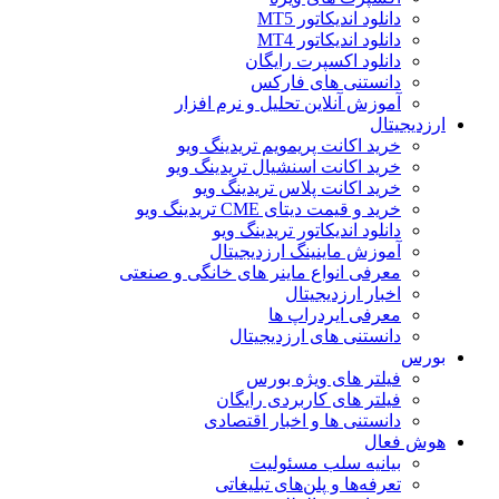
دانلود اندیکاتور MT5
دانلود اندیکاتور MT4
دانلود اکسپرت رایگان
دانستنی های فارکس
آموزش آنلاین تحلیل و نرم افزار
ارزدیجیتال
خرید اکانت پریمویم تریدینگ ویو
خرید اکانت اسنشیال تریدینگ ویو
خرید اکانت پلاس تریدینگ ویو
خرید و قیمت دیتای CME تریدینگ ویو
دانلود اندیکاتور تریدینگ ویو
آموزش ماینینگ ارزدیجیتال
معرفی انواع ماینر های خانگی و صنعتی
اخبار ارزدیجیتال
معرفی ایردراپ ها
دانستنی های ارزدیجیتال
بورس
فیلتر های ویژه بورس
فیلتر های کاربردی رایگان
دانستنی ها و اخبار اقتصادی
هوش فعال
بیانیه سلب مسئولیت
تعرفه‌ها و پلن‌های تبلیغاتی