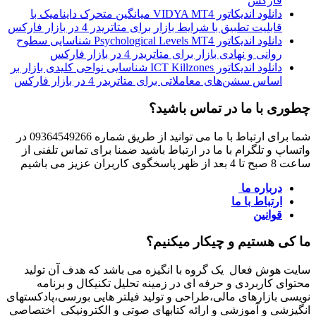
فارکس
دانلود اندیکاتور VIDYA MT4 میانگین متحرک داینامیک با
قابلیت تطبیق با شرایط بازار برای متاتریدر 4 در بازار فارکس
دانلود اندیکاتور Psychological Levels MT4 شناسایی سطوح
روانی و نهادی بازار برای متاتریدر 4 در بازار فارکس
دانلود اندیکاتور ICT Killzones شناسایی نواحی کلیدی بازار بر
اساس سشن‌های معاملاتی برای متاتریدر 4 در بازار فارکس
چطوری با ما در تماس باشید؟
شما برای ارتباط با ما می توانید از طریق شماره 09364549266 در
واتساپ و تلگرام با ما در ارتباط باشید ضمنا برای تماس تلفنی از
ساعت 8 صبح تا 4 بعد از ظهر پاسخگوی کاربران عزیز می باشیم
درباره ما
ارتباط با ما
قوانین
ما کی هستیم و چیکار میکنیم؟
سایت هوش فعال یک گروه با انگیزه می باشد که هدف آن تولید
محتوای کاربردی و حرفه ای در زمینه تحلیل تکنیکال و برنامه
نویسی بازارهای مالی،طراحی و تولید فیلتر هایی بورسی،پادکستهای
انگیزشی و آموزشی و ارائه کتابهای صوتی و الکترونیکی اختصاصی