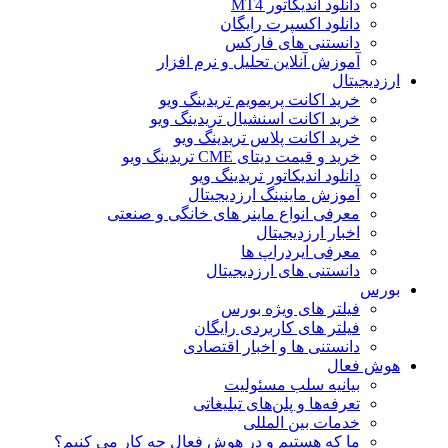
دانلود اندیکاتور MT4
دانلود اکسپرت رایگان
دانستنی های فارکس
آموزش آنلاین تحلیل و نرم افزار
ارزدیجیتال
خرید اکانت پریمویم تریدینگ ویو
خرید اکانت اسنشیال تریدینگ ویو
خرید اکانت پلاس تریدینگ ویو
خرید و قیمت دیتای CME تریدینگ ویو
دانلود اندیکاتور تریدینگ ویو
آموزش ماینینگ ارزدیجیتال
معرفی انواع ماینر های خانگی و صنعتی
اخبار ارزدیجیتال
معرفی ایردراپ ها
دانستنی های ارزدیجیتال
بورس
فیلتر های ویژه بورس
فیلتر های کاربردی رایگان
دانستنی ها و اخبار اقتصادی
هوش فعال
بیانیه سلب مسئولیت
تعرفه‌ها و پلن‌های تبلیغاتی
خدمات بین المللی
ما که هستیم و در هوش فعال چه کار می کنیم؟