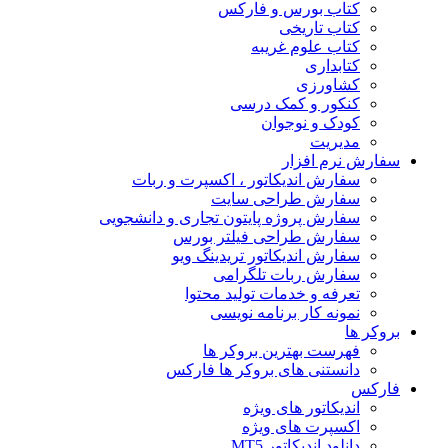
کتاب بورس و فارکس
کتاب تاریخی
کتاب علوم غریبه
کتابداری
کشاورزی
کنکور و کمک‌ درسی
کودک و نوجوان
مدیریت
سفارش نرم افزار
سفارش اندیکاتور ، اکسپرت و ربات
سفارش طراحی سایت
سفارش پروژه پایتون تجاری و دانشجویی
سفارش طراحی فیلتر بورس
سفارش اندیکاتور تریدینگ ویو
سفارش ربات تلگرامی
تعرفه و خدمات تولید محتوا
نمونه کار برنامه نویسی
بروکر ها
فهرست بهترین بروکر ها
دانستنی های بروکر ها فارکس
فارکس
اندیکاتور های ویژه
اکسپرت های ویژه
دانلود اندیکاتور MT5