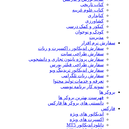
کتاب تاریخی
کتاب علوم غریبه
کتابداری
کشاورزی
کنکور و کمک‌ درسی
کودک و نوجوان
مدیریت
سفارش نرم افزار
سفارش اندیکاتور ، اکسپرت و ربات
سفارش طراحی سایت
سفارش پروژه پایتون تجاری و دانشجویی
سفارش طراحی فیلتر بورس
سفارش اندیکاتور تریدینگ ویو
سفارش ربات تلگرامی
تعرفه و خدمات تولید محتوا
نمونه کار برنامه نویسی
بروکر ها
فهرست بهترین بروکر ها
دانستنی های بروکر ها فارکس
فارکس
اندیکاتور های ویژه
اکسپرت های ویژه
دانلود اندیکاتور MT5