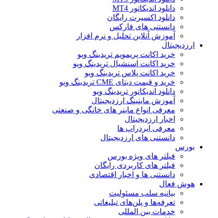
دانلود اندیکاتور MT4
دانلود اکسپرت رایگان
دانستنی های فارکس
آموزش آنلاین تحلیل و نرم افزار
ارزدیجیتال
خرید اکانت پریمویم تریدینگ ویو
خرید اکانت اسنشیال تریدینگ ویو
خرید اکانت پلاس تریدینگ ویو
خرید و قیمت دیتای CME تریدینگ ویو
دانلود اندیکاتور تریدینگ ویو
آموزش ماینینگ ارزدیجیتال
معرفی انواع ماینر های خانگی و صنعتی
اخبار ارزدیجیتال
معرفی ایردراپ ها
دانستنی های ارزدیجیتال
بورس
فیلتر های ویژه بورس
فیلتر های کاربردی رایگان
دانستنی ها و اخبار اقتصادی
هوش فعال
بیانیه سلب مسئولیت
تعرفه‌ها و پلن‌های تبلیغاتی
خدمات بین المللی