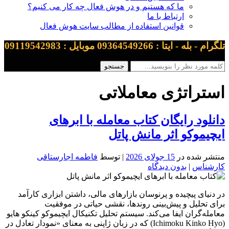
ما که هستیم و در هوش فعال چه کار می کنیم؟
ارتباط با ما
قوانین استفاده از مطالب سایت هوش فعال
تلگرام - بله - ایتا : 09364549266 موبایل : 09119542983
استراتژی معاملاتی
دانلود رایگان کتاب معامله با ابرهای
ایچیموکو اثر مانش پاتل
منتشر شده در
15 جولای 2026
| توسط
فاطمه اجارستاقی
کارشناس
|
بدون دیدگاه
در دنیای پیچیده و پرنوسان بازارهای مالی، داشتن ابزاری کارآمد
برای تحلیل و پیش‌بینی روندها، نقشی حیاتی در موفقیت
معامله‌گران ایفا می‌کند. سیستم تحلیل تکنیکال ایچیموکو کینکو هایو
(Ichimoku Kinko Hyo) که در زبان ژاپنی به معنای «نمودار تعادل در