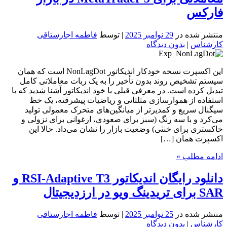
فارکس
منتشر شده در
29 نوامبر 2025
| توسط
فاطمه اجارستاقی
کارشناس
|
بدون دیدگاه
این اکسپرت نسخه خودکار اندیکاتور NonLagDot است که همان
سیستم تشخیص روند بدون تأخیر را به یک ربات معاملاتی کامل
تبدیل کرده است. در معرفی قبلی با خود اندیکاتور آشنا شدید که با
استفاده از هموارسازی مثلثاتی و ریاضیات پیشرفته، یک خط
سیگنال سریع و کمدیرتر از میانگین‌های متحرک معمولی تولید
می‌کرد و با سه رنگ (سبز برای صعودی، ارغوانی برای نزولی و
خاکستری برای خنثی) وضعیت بازار را نشان می‌داد. حالا این
اکسپرت همان […]
ادامه مطلب »
دانلود رایگان اندیکاتور RSI-Adaptive T3 و
SAR برای تریدینگ ویو در ارزدیجیتال
منتشر شده در
25 نوامبر 2025
| توسط
فاطمه اجارستاقی
کارشناس
|
بدون دیدگاه