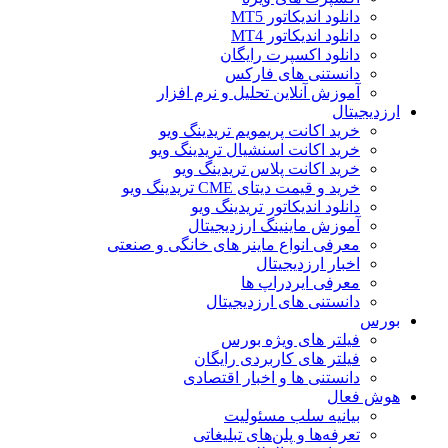
دانلود اندیکاتور MT5
دانلود اندیکاتور MT4
دانلود اکسپرت رایگان
دانستنی های فارکس
آموزش آنلاین تحلیل و نرم افزار
ارزدیجیتال
خرید اکانت پریمویم تریدینگ ویو
خرید اکانت اسنشیال تریدینگ ویو
خرید اکانت پلاس تریدینگ ویو
خرید و قیمت دیتای CME تریدینگ ویو
دانلود اندیکاتور تریدینگ ویو
آموزش ماینینگ ارزدیجیتال
معرفی انواع ماینر های خانگی و صنعتی
اخبار ارزدیجیتال
معرفی ایردراپ ها
دانستنی های ارزدیجیتال
بورس
فیلتر های ویژه بورس
فیلتر های کاربردی رایگان
دانستنی ها و اخبار اقتصادی
هوش فعال
بیانیه سلب مسئولیت
تعرفه‌ها و پلن‌های تبلیغاتی