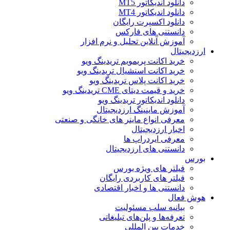
دانلود اندیکاتور MT5
دانلود اندیکاتور MT4
دانلود اکسپرت رایگان
دانستنی های فارکس
آموزش آنلاین تحلیل و نرم افزار
ارزدیجیتال
خرید اکانت پریمویم تریدینگ ویو
خرید اکانت اسنشیال تریدینگ ویو
خرید اکانت پلاس تریدینگ ویو
خرید و قیمت دیتای CME تریدینگ ویو
دانلود اندیکاتور تریدینگ ویو
آموزش ماینینگ ارزدیجیتال
معرفی انواع ماینر های خانگی و صنعتی
اخبار ارزدیجیتال
معرفی ایردراپ ها
دانستنی های ارزدیجیتال
بورس
فیلتر های ویژه بورس
فیلتر های کاربردی رایگان
دانستنی ها و اخبار اقتصادی
هوش فعال
بیانیه سلب مسئولیت
تعرفه‌ها و پلن‌های تبلیغاتی
خدمات بین المللی