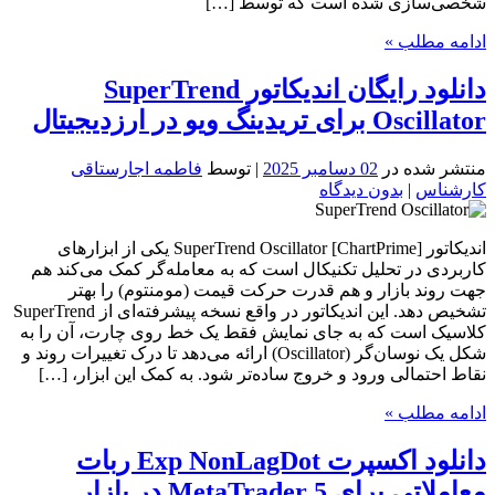
شخصی‌سازی شده است که توسط […]
ادامه مطلب »
دانلود رایگان اندیکاتور SuperTrend
Oscillator برای تریدینگ ویو در ارزدیجیتال
منتشر شده در
02 دسامبر 2025
| توسط
فاطمه اجارستاقی
کارشناس
|
بدون دیدگاه
اندیکاتور SuperTrend Oscillator [ChartPrime] یکی از ابزارهای
کاربردی در تحلیل تکنیکال است که به معامله‌گر کمک می‌کند هم
جهت روند بازار و هم قدرت حرکت قیمت (مومنتوم) را بهتر
تشخیص دهد. این اندیکاتور در واقع نسخه پیشرفته‌ای از SuperTrend
کلاسیک است که به جای نمایش فقط یک خط روی چارت، آن را به
شکل یک نوسان‌گر (Oscillator) ارائه می‌دهد تا درک تغییرات روند و
نقاط احتمالی ورود و خروج ساده‌تر شود. به کمک این ابزار، […]
ادامه مطلب »
دانلود اکسپرت Exp NonLagDot ربات
معاملاتی برای MetaTrader 5 در بازار