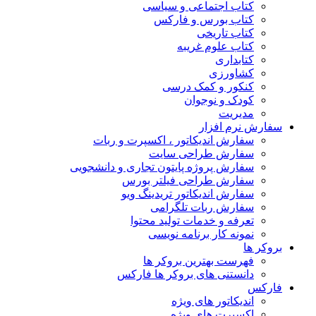
کتاب اجتماعی و سیاسی
کتاب بورس و فارکس
کتاب تاریخی
کتاب علوم غریبه
کتابداری
کشاورزی
کنکور و کمک‌ درسی
کودک و نوجوان
مدیریت
سفارش نرم افزار
سفارش اندیکاتور ، اکسپرت و ربات
سفارش طراحی سایت
سفارش پروژه پایتون تجاری و دانشجویی
سفارش طراحی فیلتر بورس
سفارش اندیکاتور تریدینگ ویو
سفارش ربات تلگرامی
تعرفه و خدمات تولید محتوا
نمونه کار برنامه نویسی
بروکر ها
فهرست بهترین بروکر ها
دانستنی های بروکر ها فارکس
فارکس
اندیکاتور های ویژه
اکسپرت های ویژه