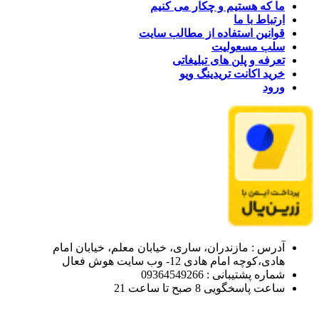
ما که هستیم و چکار می کنیم
ارتباط با ما
قوانین استفاده از مطالب سایت
سلب مسعولیت
تعرفه و پلن های تبلیغاتی
خرید اکانت تریدینگ ویو
ورود
آدرس : مازندران، ساری، خیابان معلم، خیابان امام
هادی،کوچه امام هادی 12- وب سایت هوش فعال
شماره پشتیبانی : 09364549266
ساعت پاسخگویی 8 صبح تا ساعت 21