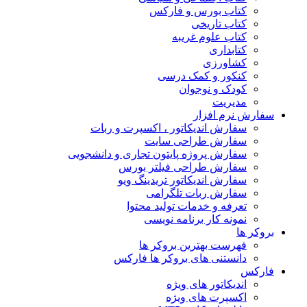
کتاب بورس و فارکس
کتاب تاریخی
کتاب علوم غریبه
کتابداری
کشاورزی
کنکور و کمک‌ درسی
کودک و نوجوان
مدیریت
سفارش نرم افزار
سفارش اندیکاتور ، اکسپرت و ربات
سفارش طراحی سایت
سفارش پروژه پایتون تجاری و دانشجویی
سفارش طراحی فیلتر بورس
سفارش اندیکاتور تریدینگ ویو
سفارش ربات تلگرامی
تعرفه و خدمات تولید محتوا
نمونه کار برنامه نویسی
بروکر ها
فهرست بهترین بروکر ها
دانستنی های بروکر ها فارکس
فارکس
اندیکاتور های ویژه
اکسپرت های ویژه