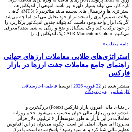
تازه کار، می تواند بسیار دلهره آور باشد. انبوهی از اندیکاتورها،
استراتژی ها و ترمینال های پیچیده مانند متاتریدر 5 (MT5)، گاهی
اوقات تصمیم‌گیری را سخت‌تر از خود تحلیل می‌کند. اما چه می‌شد
اگر یک ابزار واحد وجود داشت که بتواند چندین اندیکاتور پرکاربرد را
در خود ترکیب کند و یک سیگنال واضح و رنگی به شما بدهد؟معرفی
می‌کنیم: ATR Momentum Colour ؛ یک اندیکاتور […]
ادامه مطلب »
استراتژی‌های طلایی معاملات ارزهای جهانی
راهنمای جامع معاملات جفت ارزها در بازار
فارکس
منتشر شده در
22 فوریه 2026
| توسط
فاطمه اجارستاقی
کارشناس
|
بدون دیدگاه
در دنیای مالی امروز، بازار فارکس (Forex) بزرگ‌ترین و
نقدشونده‌ترین بازار مالی جهان محسوب می‌شود. حجم روزانه
معاملات در این بازار به طور متوسط از ۶ تریلیون دلار فراتر
می‌رود! اما سوال اصلی این است: چگونه می‌توان در این اقیانوس
عظیم مالی شنا کرد و به سود رسید؟ پاسخ ساده است: با درک