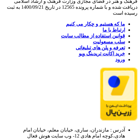
فرهنگ و هنر در فضای مجازی وزارت فرهنگ و ارشاد اسلامی
دریافت شده و با شماره پرونده 12565 در تاریخ 1400/09/21 به ثبت
رسیده است
ما که هستیم و چکار می کنیم
ارتباط با ما
قوانین استفاده از مطالب سایت
سلب مسعولیت
تعرفه و پلن های تبلیغاتی
خرید اکانت تریدینگ ویو
ورود
آدرس : مازندران، ساری، خیابان معلم، خیابان امام
هادی،کوچه امام هادی 12- وب سایت هوش فعال