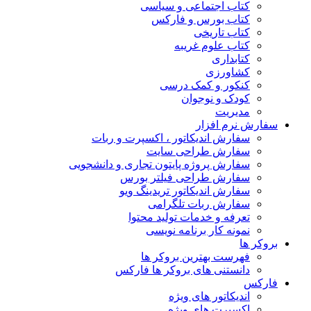
کتاب اجتماعی و سیاسی
کتاب بورس و فارکس
کتاب تاریخی
کتاب علوم غریبه
کتابداری
کشاورزی
کنکور و کمک‌ درسی
کودک و نوجوان
مدیریت
سفارش نرم افزار
سفارش اندیکاتور ، اکسپرت و ربات
سفارش طراحی سایت
سفارش پروژه پایتون تجاری و دانشجویی
سفارش طراحی فیلتر بورس
سفارش اندیکاتور تریدینگ ویو
سفارش ربات تلگرامی
تعرفه و خدمات تولید محتوا
نمونه کار برنامه نویسی
بروکر ها
فهرست بهترین بروکر ها
دانستنی های بروکر ها فارکس
فارکس
اندیکاتور های ویژه
اکسپرت های ویژه