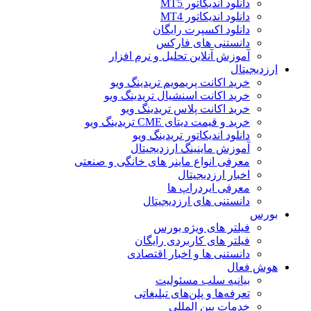
دانلود اندیکاتور MT5
دانلود اندیکاتور MT4
دانلود اکسپرت رایگان
دانستنی های فارکس
آموزش آنلاین تحلیل و نرم افزار
ارزدیجیتال
خرید اکانت پریمویم تریدینگ ویو
خرید اکانت اسنشیال تریدینگ ویو
خرید اکانت پلاس تریدینگ ویو
خرید و قیمت دیتای CME تریدینگ ویو
دانلود اندیکاتور تریدینگ ویو
آموزش ماینینگ ارزدیجیتال
معرفی انواع ماینر های خانگی و صنعتی
اخبار ارزدیجیتال
معرفی ایردراپ ها
دانستنی های ارزدیجیتال
بورس
فیلتر های ویژه بورس
فیلتر های کاربردی رایگان
دانستنی ها و اخبار اقتصادی
هوش فعال
بیانیه سلب مسئولیت
تعرفه‌ها و پلن‌های تبلیغاتی
خدمات بین المللی