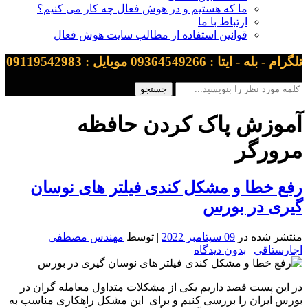
ما که هستیم و در هوش فعال چه کار می کنیم؟
ارتباط با ما
قوانین استفاده از مطالب سایت هوش فعال
تلگرام - بله - ایتا : 09364549266 موبایل : 09119542983
آموزش پاک کردن حافظه
مرورگر
رفع خطا و مشکل کندی فیلتر های نوسان
گیری در بورس
منتشر شده در
09 سپتامبر 2022
| توسط
مهندس مصطفی
اجارستاقی
|
بدون دیدگاه
در این پست قصد داریم یکی از مشکلات متداول معامله گران در
بورس ایران را بررسی کنیم و برای این مشکل راهکاری مناسب به