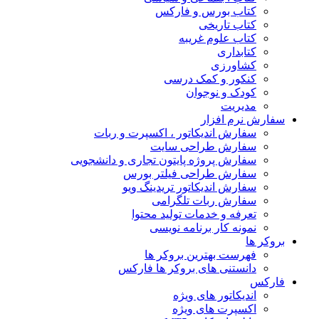
کتاب بورس و فارکس
کتاب تاریخی
کتاب علوم غریبه
کتابداری
کشاورزی
کنکور و کمک‌ درسی
کودک و نوجوان
مدیریت
سفارش نرم افزار
سفارش اندیکاتور ، اکسپرت و ربات
سفارش طراحی سایت
سفارش پروژه پایتون تجاری و دانشجویی
سفارش طراحی فیلتر بورس
سفارش اندیکاتور تریدینگ ویو
سفارش ربات تلگرامی
تعرفه و خدمات تولید محتوا
نمونه کار برنامه نویسی
بروکر ها
فهرست بهترین بروکر ها
دانستنی های بروکر ها فارکس
فارکس
اندیکاتور های ویژه
اکسپرت های ویژه