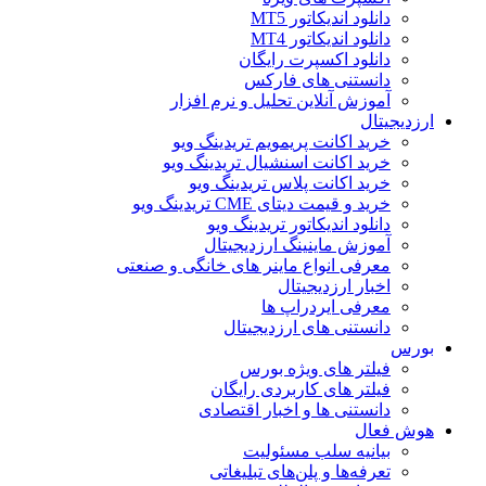
دانلود اندیکاتور MT5
دانلود اندیکاتور MT4
دانلود اکسپرت رایگان
دانستنی های فارکس
آموزش آنلاین تحلیل و نرم افزار
ارزدیجیتال
خرید اکانت پریمویم تریدینگ ویو
خرید اکانت اسنشیال تریدینگ ویو
خرید اکانت پلاس تریدینگ ویو
خرید و قیمت دیتای CME تریدینگ ویو
دانلود اندیکاتور تریدینگ ویو
آموزش ماینینگ ارزدیجیتال
معرفی انواع ماینر های خانگی و صنعتی
اخبار ارزدیجیتال
معرفی ایردراپ ها
دانستنی های ارزدیجیتال
بورس
فیلتر های ویژه بورس
فیلتر های کاربردی رایگان
دانستنی ها و اخبار اقتصادی
هوش فعال
بیانیه سلب مسئولیت
تعرفه‌ها و پلن‌های تبلیغاتی