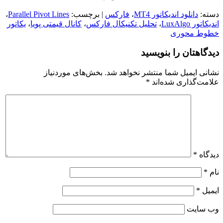
دسته:
دانلود اندیکاتور MT4
،
فارکس
| برچسب:
Parallel Pivot Lines
،
اندیکاتور LuxAlgo
،
تحلیل تکنیکال فارکس
،
کانال قیمتی پویا
،
یکاتور
خطوط محوری
دیدگاهتان را بنویسید
نشانی ایمیل شما منتشر نخواهد شد.
بخش‌های موردنیاز
علامت‌گذاری شده‌اند
*
دیدگاه
*
نام
*
ایمیل
*
وب‌ سایت