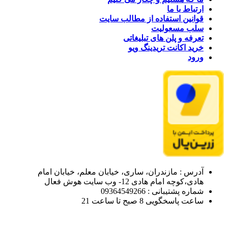
ارتباط با ما
قوانین استفاده از مطالب سایت
سلب مسعولیت
تعرفه و پلن های تبلیغاتی
خرید اکانت تریدینگ ویو
ورود
آدرس : مازندران، ساری، خیابان معلم، خیابان امام
هادی،کوچه امام هادی 12- وب سایت هوش فعال
شماره پشتیبانی : 09364549266
ساعت پاسخگویی 8 صبح تا ساعت 21