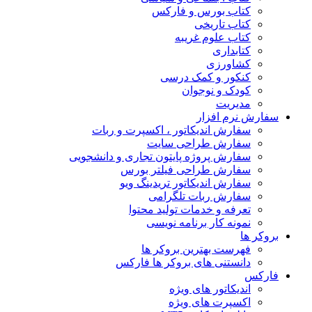
کتاب بورس و فارکس
کتاب تاریخی
کتاب علوم غریبه
کتابداری
کشاورزی
کنکور و کمک‌ درسی
کودک و نوجوان
مدیریت
سفارش نرم افزار
سفارش اندیکاتور ، اکسپرت و ربات
سفارش طراحی سایت
سفارش پروژه پایتون تجاری و دانشجویی
سفارش طراحی فیلتر بورس
سفارش اندیکاتور تریدینگ ویو
سفارش ربات تلگرامی
تعرفه و خدمات تولید محتوا
نمونه کار برنامه نویسی
بروکر ها
فهرست بهترین بروکر ها
دانستنی های بروکر ها فارکس
فارکس
اندیکاتور های ویژه
اکسپرت های ویژه