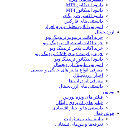
دانلود اندیکاتور MT5
دانلود اندیکاتور MT4
دانلود اکسپرت رایگان
دانستنی های فارکس
آموزش آنلاین تحلیل و نرم افزار
ارزدیجیتال
خرید اکانت پریمویم تریدینگ ویو
خرید اکانت اسنشیال تریدینگ ویو
خرید اکانت پلاس تریدینگ ویو
خرید و قیمت دیتای CME تریدینگ ویو
دانلود اندیکاتور تریدینگ ویو
آموزش ماینینگ ارزدیجیتال
معرفی انواع ماینر های خانگی و صنعتی
اخبار ارزدیجیتال
معرفی ایردراپ ها
دانستنی های ارزدیجیتال
بورس
فیلتر های ویژه بورس
فیلتر های کاربردی رایگان
دانستنی ها و اخبار اقتصادی
هوش فعال
بیانیه سلب مسئولیت
تعرفه‌ها و پلن‌های تبلیغاتی