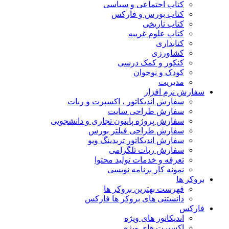
کتاب اجتماعی و سیاسی
کتاب بورس و فارکس
کتاب تاریخی
کتاب علوم غریبه
کتابداری
کشاورزی
کنکور و کمک‌ درسی
کودک و نوجوان
مدیریت
سفارش نرم افزار
سفارش اندیکاتور ، اکسپرت و ربات
سفارش طراحی سایت
سفارش پروژه پایتون تجاری و دانشجویی
سفارش طراحی فیلتر بورس
سفارش اندیکاتور تریدینگ ویو
سفارش ربات تلگرامی
تعرفه و خدمات تولید محتوا
نمونه کار برنامه نویسی
بروکر ها
فهرست بهترین بروکر ها
دانستنی های بروکر ها فارکس
فارکس
اندیکاتور های ویژه
اکسپرت های ویژه