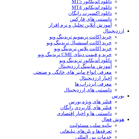
دانلود اندیکاتور MT5
دانلود اندیکاتور MT4
دانلود اکسپرت رایگان
دانستنی های فارکس
آموزش آنلاین تحلیل و نرم افزار
ارزدیجیتال
خرید اکانت پریمویم تریدینگ ویو
خرید اکانت اسنشیال تریدینگ ویو
خرید اکانت پلاس تریدینگ ویو
خرید و قیمت دیتای CME تریدینگ ویو
دانلود اندیکاتور تریدینگ ویو
آموزش ماینینگ ارزدیجیتال
معرفی انواع ماینر های خانگی و صنعتی
اخبار ارزدیجیتال
معرفی ایردراپ ها
دانستنی های ارزدیجیتال
بورس
فیلتر های ویژه بورس
فیلتر های کاربردی رایگان
دانستنی ها و اخبار اقتصادی
هوش فعال
بیانیه سلب مسئولیت
تعرفه‌ها و پلن‌های تبلیغاتی
خدمات بین المللی