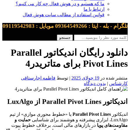
ما که هستیم و در هوش فعال چه کار می کنیم؟
ارتباط با ما
قوانین استفاده از مطالب سایت هوش فعال
تلگرام - بله - ایتا : 09364549266 موبایل : 09119542983
دانلود رایگان اندیکاتور Parallel
Pivot Lines برای متاتریدر4
منتشر شده در
19 جولای 2025
| توسط
فاطمه اجارستاقی
کارشناس
|
بدون دیدگاه
اندیکاتور Parallel Pivot Lines از LuxAlgo
اندیکاتور
Parallel Pivot Lines
یا «خطوط محوری موازی» از تیم
LuxAlgo، ابزاری پیشرفته و هوشمند برای شناسایی
حمایت و
مقاومت‌های پویا
در بازارهای مالی است. برخلاف خطوط پیوت