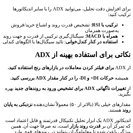
برای افزایش دقت تحلیل، می‌توانید ADX را با سایر اندیکاتورها
ترکیب کنید:
ترکیب با RSI
: تشخیص قدرت روند و اشباع خرید/فروش
به‌صورت همزمان
همراه با MACD
: سیگنال‌گیری ترکیبی از قدرت و جهت روند
استفاده در کنار کندل‌خوانی
: تائید سیگنال‌ها با الگوهای کندلی
نکاتی برای استفاده بهینه از ADX
از ADX
برای فیلتر کردن معاملات در بازارهای رنج استفاده کنید.
همیشه
حرکات DI+ و DI- را در کنار مقدار ADX بررسی کنید.
از
تغییرات ناگهانی ADX برای تشخیص ورود به روندهای جدید
بهره
بگیرید.
مقدارهای خیلی بالا (بالاتر از ۵۰) معمولاً نشان‌دهنده
نزدیکی به پایان
روند
هستند.
اندیکاتور ADX یک ابزار تحلیل تکنیکال قدرتمند و قابل اعتماد است
که تمرکز آن بر
قدرت روند بازار
است، نه صرفاً جهت آن. همین
ویژگی باعث شده تا معامله‌گران بتوانند در روندهای قوی وارد