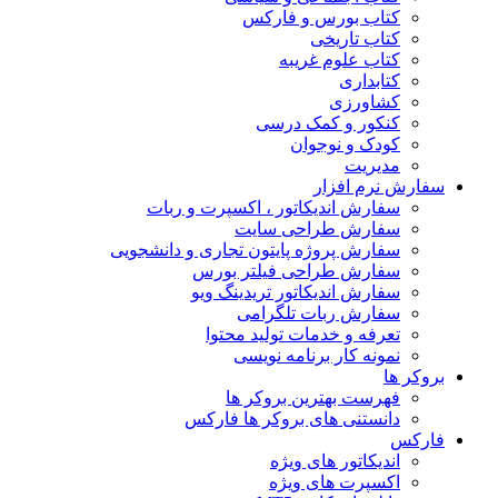
کتاب بورس و فارکس
کتاب تاریخی
کتاب علوم غریبه
کتابداری
کشاورزی
کنکور و کمک‌ درسی
کودک و نوجوان
مدیریت
سفارش نرم افزار
سفارش اندیکاتور ، اکسپرت و ربات
سفارش طراحی سایت
سفارش پروژه پایتون تجاری و دانشجویی
سفارش طراحی فیلتر بورس
سفارش اندیکاتور تریدینگ ویو
سفارش ربات تلگرامی
تعرفه و خدمات تولید محتوا
نمونه کار برنامه نویسی
بروکر ها
فهرست بهترین بروکر ها
دانستنی های بروکر ها فارکس
فارکس
اندیکاتور های ویژه
اکسپرت های ویژه