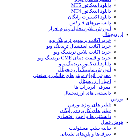
دانلود اندیکاتور MT5
دانلود اندیکاتور MT4
دانلود اکسپرت رایگان
دانستنی های فارکس
آموزش آنلاین تحلیل و نرم افزار
ارزدیجیتال
خرید اکانت پریمویم تریدینگ ویو
خرید اکانت اسنشیال تریدینگ ویو
خرید اکانت پلاس تریدینگ ویو
خرید و قیمت دیتای CME تریدینگ ویو
دانلود اندیکاتور تریدینگ ویو
آموزش ماینینگ ارزدیجیتال
معرفی انواع ماینر های خانگی و صنعتی
اخبار ارزدیجیتال
معرفی ایردراپ ها
دانستنی های ارزدیجیتال
بورس
فیلتر های ویژه بورس
فیلتر های کاربردی رایگان
دانستنی ها و اخبار اقتصادی
هوش فعال
بیانیه سلب مسئولیت
تعرفه‌ها و پلن‌های تبلیغاتی