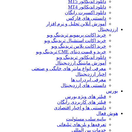
دانلود اندیکاتور MT5
دانلود اندیکاتور MT4
دانلود اکسپرت رایگان
دانستنی های فارکس
آموزش آنلاین تحلیل و نرم افزار
ارزدیجیتال
خرید اکانت پریمویم تریدینگ ویو
خرید اکانت اسنشیال تریدینگ ویو
خرید اکانت پلاس تریدینگ ویو
خرید و قیمت دیتای CME تریدینگ ویو
دانلود اندیکاتور تریدینگ ویو
آموزش ماینینگ ارزدیجیتال
معرفی انواع ماینر های خانگی و صنعتی
اخبار ارزدیجیتال
معرفی ایردراپ ها
دانستنی های ارزدیجیتال
بورس
فیلتر های ویژه بورس
فیلتر های کاربردی رایگان
دانستنی ها و اخبار اقتصادی
هوش فعال
بیانیه سلب مسئولیت
تعرفه‌ها و پلن‌های تبلیغاتی
خدمات بین المللی