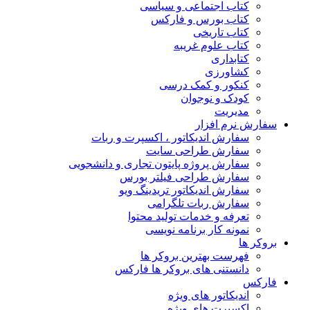
کتاب اجتماعی و سیاسی
کتاب بورس و فارکس
کتاب تاریخی
کتاب علوم غریبه
کتابداری
کشاورزی
کنکور و کمک‌ درسی
کودک و نوجوان
مدیریت
سفارش نرم افزار
سفارش اندیکاتور ، اکسپرت و ربات
سفارش طراحی سایت
سفارش پروژه پایتون تجاری و دانشجویی
سفارش طراحی فیلتر بورس
سفارش اندیکاتور تریدینگ ویو
سفارش ربات تلگرامی
تعرفه و خدمات تولید محتوا
نمونه کار برنامه نویسی
بروکر ها
فهرست بهترین بروکر ها
دانستنی های بروکر ها فارکس
فارکس
اندیکاتور های ویژه
اکسپرت های ویژه