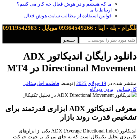
ما که هستیم و در هوش فعال چه کار می کنیم؟
ارتباط با ما
قوانین استفاده از مطالب سایت هوش فعال
تلگرام - بله - ایتا : 09364549266 موبایل : 09119542983
دانلود رایگان اندیکاتور ADX
Directional Movement در MT4
منتشر شده در
19 جولای 2025
| توسط
فاطمه اجارستاقی
کارشناس
|
بدون دیدگاه
معرفی اندیکاتور ADX
ابزاری قدرتمند برای
تشخیص قدرت روند بازار
اندیکاتور ADX (Average Directional Index) یکی از ابزارهای
کاربردی تحلیل تکنیکال است که به جای تمرکز بر جهت حرکت