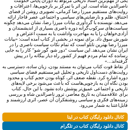
یکی از مهم‌ترین اسناد تاریخی مربوط به دوران پایانی حکومت
ناصرالدین شاه است. این اثر با تمرکز بر بازجویی‌ها، اعترافات و
روایت‌های مستقیم میرزا رضا کرمانی، تصویری روشن از فضای
اختناق، ظلم و نارضایتی‌های سیاسی و اجتماعی عصر قاجار ارائه
می‌دهد. نویسنده با گردآوری بیانات میرزا رضا، نشان می‌دهد چگونه
سیاست‌های سرکوب‌گرانه دوره ناصری بسیاری از اندیشمندان و
آزادی‌خواهان را یا به مهاجرت واداشت یا به سمت اعتراض و
شورش سوق داد. برای نمونه در بخشی از کتاب آمده است: «بیانات
میرزا رضا بهترین تابلو است که تمام نکات سیاست ناصری را در
ایران نشان می‌دهد. این سیاست “دور شو، گور شو” کار را به جایی
رسانده که تمام مردم فهیم از کشور راه دیار بیگانه را در پیش
گرفته‌اند…»
از نقاط قوت کتاب می‌توان به مستند بودن، زبان ساده، دسترسی به
روایت‌های دست‌اول تاریخی و تحلیل غیرمستقیم فضای سیاسی
دوره اشاره کرد. نقطه ضعف اثر، کوتاه بودن حجم کتاب و محدود
بودن نگاه آن به بازجویی‌هاست که باعث می‌شود برخی لایه‌های
تاریخی و اجتماعی عمیق‌تر پوشش داده نشود. با این حال، کتاب
برای علاقه‌مندان به تاریخ معاصر، ترور ناصرالدین شاه و بررسی
زمینه‌های فکری و سیاسی روشنفکران آن عصر، اثری ارزشمند و
قابل‌اعتنا به شمار می‌رود.
کانال دانلود رایگان کتاب در ایتا
کانال دانلود رایگان کتاب در تلگرام