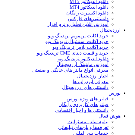
دانلود اندیکاتور MT5
دانلود اندیکاتور MT4
دانلود اکسپرت رایگان
دانستنی های فارکس
آموزش آنلاین تحلیل و نرم افزار
ارزدیجیتال
خرید اکانت پریمویم تریدینگ ویو
خرید اکانت اسنشیال تریدینگ ویو
خرید اکانت پلاس تریدینگ ویو
خرید و قیمت دیتای CME تریدینگ ویو
دانلود اندیکاتور تریدینگ ویو
آموزش ماینینگ ارزدیجیتال
معرفی انواع ماینر های خانگی و صنعتی
اخبار ارزدیجیتال
معرفی ایردراپ ها
دانستنی های ارزدیجیتال
بورس
فیلتر های ویژه بورس
فیلتر های کاربردی رایگان
دانستنی ها و اخبار اقتصادی
هوش فعال
بیانیه سلب مسئولیت
تعرفه‌ها و پلن‌های تبلیغاتی
خدمات بین المللی