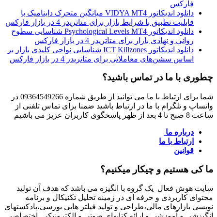
فارکس
دانلود اندیکاتور VIDYA MT4 میانگین متحرک داینامیک با
قابلیت تطبیق با شرایط بازار برای متاتریدر 4 در بازار فارکس
دانلود اندیکاتور Psychological Levels MT4 شناسایی سطوح
روانی و نهادی بازار برای متاتریدر 4 در بازار فارکس
دانلود اندیکاتور ICT Killzones شناسایی نواحی کلیدی بازار بر
اساس سشن‌های معاملاتی برای متاتریدر 4 در بازار فارکس
چطوری با ما در تماس باشید؟
شما برای ارتباط با ما می توانید از طریق شماره 09364549266 در
واتساپ و تلگرام با ما در ارتباط باشید ضمنا برای تماس تلفنی از
ساعت 8 صبح تا 4 بعد از ظهر پاسخگوی کاربران عزیز می باشیم
درباره ما
ارتباط با ما
قوانین
ما کی هستیم و چیکار میکنیم؟
سایت هوش فعال یک گروه با انگیزه می باشد که هدف آن تولید
محتوای کاربردی و حرفه ای در زمینه تحلیل تکنیکال و برنامه
نویسی بازارهای مالی،طراحی و تولید فیلتر هایی بورسی،پادکستهای
انگیزشی و آموزشی و ارائه کتابهای صوتی و الکترونیکی اختصاصی