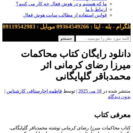
ما که هستیم و در هوش فعال چه کار می کنیم؟
ارتباط با ما
قوانین استفاده از مطالب سایت هوش فعال
تلگرام - بله - ایتا : 09364549266 موبایل : 09119542983
دانلود رایگان کتاب محاکمات
میرزا رضای کرمانی اثر
محمدباقر گلپایگانی
منتشر شده در
18 می 2025
| توسط
فاطمه اجارستاقی کارشناس
|
بدون دیدگاه
معرفی کتاب
کتاب
محاکمات میرزا رضای کرمانی
نوشته محمدباقر گلپایگانی،