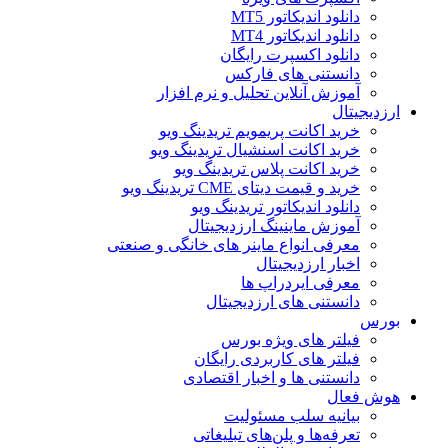
دانلود اندیکاتور MT5
دانلود اندیکاتور MT4
دانلود اکسپرت رایگان
دانستنی های فارکس
آموزش آنلاین تحلیل و نرم افزار
ارزدیجیتال
خرید اکانت پریمویم تریدینگ ویو
خرید اکانت اسنشیال تریدینگ ویو
خرید اکانت پلاس تریدینگ ویو
خرید و قیمت دیتای CME تریدینگ ویو
دانلود اندیکاتور تریدینگ ویو
آموزش ماینینگ ارزدیجیتال
معرفی انواع ماینر های خانگی و صنعتی
اخبار ارزدیجیتال
معرفی ایردراپ ها
دانستنی های ارزدیجیتال
بورس
فیلتر های ویژه بورس
فیلتر های کاربردی رایگان
دانستنی ها و اخبار اقتصادی
هوش فعال
بیانیه سلب مسئولیت
تعرفه‌ها و پلن‌های تبلیغاتی