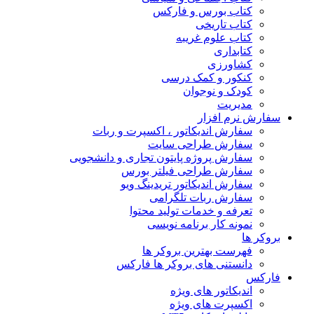
کتاب بورس و فارکس
کتاب تاریخی
کتاب علوم غریبه
کتابداری
کشاورزی
کنکور و کمک‌ درسی
کودک و نوجوان
مدیریت
سفارش نرم افزار
سفارش اندیکاتور ، اکسپرت و ربات
سفارش طراحی سایت
سفارش پروژه پایتون تجاری و دانشجویی
سفارش طراحی فیلتر بورس
سفارش اندیکاتور تریدینگ ویو
سفارش ربات تلگرامی
تعرفه و خدمات تولید محتوا
نمونه کار برنامه نویسی
بروکر ها
فهرست بهترین بروکر ها
دانستنی های بروکر ها فارکس
فارکس
اندیکاتور های ویژه
اکسپرت های ویژه