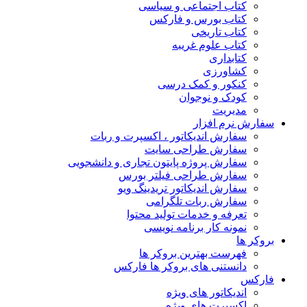
کتاب اجتماعی و سیاسی
کتاب بورس و فارکس
کتاب تاریخی
کتاب علوم غریبه
کتابداری
کشاورزی
کنکور و کمک‌ درسی
کودک و نوجوان
مدیریت
سفارش نرم افزار
سفارش اندیکاتور ، اکسپرت و ربات
سفارش طراحی سایت
سفارش پروژه پایتون تجاری و دانشجویی
سفارش طراحی فیلتر بورس
سفارش اندیکاتور تریدینگ ویو
سفارش ربات تلگرامی
تعرفه و خدمات تولید محتوا
نمونه کار برنامه نویسی
بروکر ها
فهرست بهترین بروکر ها
دانستنی های بروکر ها فارکس
فارکس
اندیکاتور های ویژه
اکسپرت های ویژه