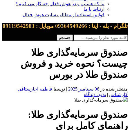
ما که هستیم و در هوش فعال چه کار می کنیم؟
ارتباط با ما
قوانین استفاده از مطالب سایت هوش فعال
تلگرام - بله - ایتا : 09364549266 موبایل : 09119542983
صندوق سرمایه‌گذاری طلا
چیست؟ نحوه خرید و فروش
صندوق طلا در بورس
منتشر شده در
06 سپتامبر 2025
| توسط
فاطمه اجارستاقی
کارشناس
|
بدون دیدگاه
صندوق سرمایه‌گذاری طلا:
راهنمای کامل برای