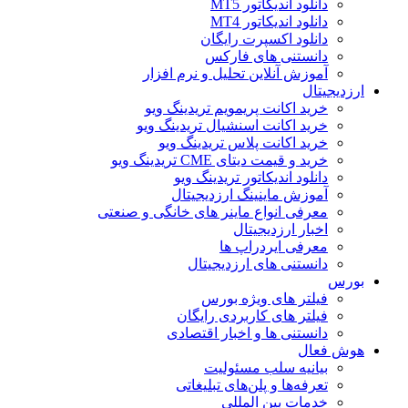
دانلود اندیکاتور MT5
دانلود اندیکاتور MT4
دانلود اکسپرت رایگان
دانستنی های فارکس
آموزش آنلاین تحلیل و نرم افزار
ارزدیجیتال
خرید اکانت پریمویم تریدینگ ویو
خرید اکانت اسنشیال تریدینگ ویو
خرید اکانت پلاس تریدینگ ویو
خرید و قیمت دیتای CME تریدینگ ویو
دانلود اندیکاتور تریدینگ ویو
آموزش ماینینگ ارزدیجیتال
معرفی انواع ماینر های خانگی و صنعتی
اخبار ارزدیجیتال
معرفی ایردراپ ها
دانستنی های ارزدیجیتال
بورس
فیلتر های ویژه بورس
فیلتر های کاربردی رایگان
دانستنی ها و اخبار اقتصادی
هوش فعال
بیانیه سلب مسئولیت
تعرفه‌ها و پلن‌های تبلیغاتی
خدمات بین المللی