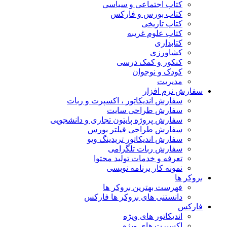
کتاب اجتماعی و سیاسی
کتاب بورس و فارکس
کتاب تاریخی
کتاب علوم غریبه
کتابداری
کشاورزی
کنکور و کمک‌ درسی
کودک و نوجوان
مدیریت
سفارش نرم افزار
سفارش اندیکاتور ، اکسپرت و ربات
سفارش طراحی سایت
سفارش پروژه پایتون تجاری و دانشجویی
سفارش طراحی فیلتر بورس
سفارش اندیکاتور تریدینگ ویو
سفارش ربات تلگرامی
تعرفه و خدمات تولید محتوا
نمونه کار برنامه نویسی
بروکر ها
فهرست بهترین بروکر ها
دانستنی های بروکر ها فارکس
فارکس
اندیکاتور های ویژه
اکسپرت های ویژه