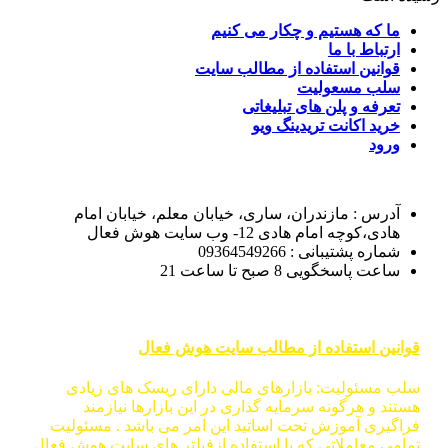
ما که هستیم و چکار می کنیم
ارتباط با ما
قوانین استفاده از مطالب سایت
سلب مسعولیت
تعرفه و پلن های تبلیغاتی
خرید اکانت تریدینگ ویو
ورود
آدرس : مازندران، ساری، خیابان معلم، خیابان امام
هادی،کوچه امام هادی 12- وب سایت هوش فعال
شماره پشتیبانی : 09364549266
ساعت پاسخگویی 8 صبح تا ساعت 21
قوانین استفاده از مطالب سایت هوش فعال
سلب مسئولیت: بازارهای مالی دارای ریسک های زیادی
هستند و هرگونه سرمایه گذاری در این بازارها نیازمند
فراگیری آموزش تحت اساتید این امر می باشد . مسئولیت
تمامی معاملاتی که با استفاده ازفیلتر های سایت هوش فعال