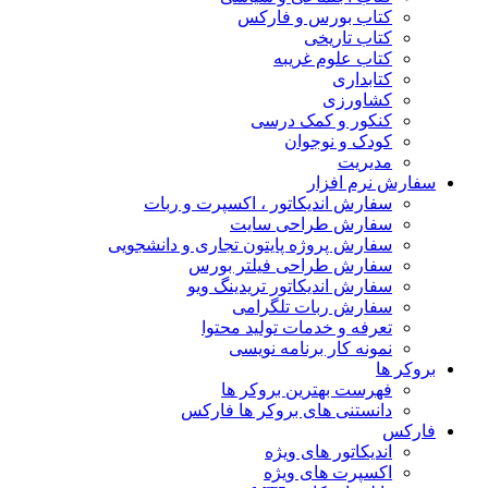
کتاب بورس و فارکس
کتاب تاریخی
کتاب علوم غریبه
کتابداری
کشاورزی
کنکور و کمک‌ درسی
کودک و نوجوان
مدیریت
سفارش نرم افزار
سفارش اندیکاتور ، اکسپرت و ربات
سفارش طراحی سایت
سفارش پروژه پایتون تجاری و دانشجویی
سفارش طراحی فیلتر بورس
سفارش اندیکاتور تریدینگ ویو
سفارش ربات تلگرامی
تعرفه و خدمات تولید محتوا
نمونه کار برنامه نویسی
بروکر ها
فهرست بهترین بروکر ها
دانستنی های بروکر ها فارکس
فارکس
اندیکاتور های ویژه
اکسپرت های ویژه