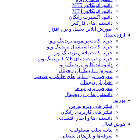
دانلود اندیکاتور MT5
دانلود اندیکاتور MT4
دانلود اکسپرت رایگان
دانستنی های فارکس
آموزش آنلاین تحلیل و نرم افزار
ارزدیجیتال
خرید اکانت پریمویم تریدینگ ویو
خرید اکانت اسنشیال تریدینگ ویو
خرید اکانت پلاس تریدینگ ویو
خرید و قیمت دیتای CME تریدینگ ویو
دانلود اندیکاتور تریدینگ ویو
آموزش ماینینگ ارزدیجیتال
معرفی انواع ماینر های خانگی و صنعتی
اخبار ارزدیجیتال
معرفی ایردراپ ها
دانستنی های ارزدیجیتال
بورس
فیلتر های ویژه بورس
فیلتر های کاربردی رایگان
دانستنی ها و اخبار اقتصادی
هوش فعال
بیانیه سلب مسئولیت
تعرفه‌ها و پلن‌های تبلیغاتی