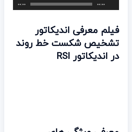
پخش‌کننده
00:00
00:00
صوت
فیلم معرفی اندیکاتور
تشخیص شکست خط روند
در اندیکاتور RSI