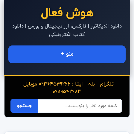
هوش فعال
دانلود اندیکاتور | فارکس، ارز دیجیتال و بورس | دانلود
کتاب الکترونیکی
منو +
تلگرام - بله - ایتا : 09364549266 موبایل :
09119542983