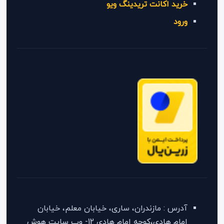
خرید اکانت تریدینگ ویو
ورود
آدرس : مازندران، ساری، خیابان معلم، خیابان
امام هادی،کوچه امام هادی 12- وب سایت هوش