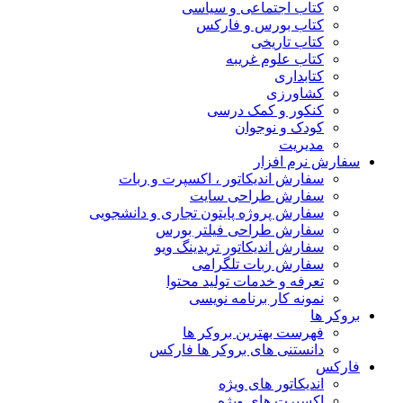
کتاب اجتماعی و سیاسی
کتاب بورس و فارکس
کتاب تاریخی
کتاب علوم غریبه
کتابداری
کشاورزی
کنکور و کمک‌ درسی
کودک و نوجوان
مدیریت
سفارش نرم افزار
سفارش اندیکاتور ، اکسپرت و ربات
سفارش طراحی سایت
سفارش پروژه پایتون تجاری و دانشجویی
سفارش طراحی فیلتر بورس
سفارش اندیکاتور تریدینگ ویو
سفارش ربات تلگرامی
تعرفه و خدمات تولید محتوا
نمونه کار برنامه نویسی
بروکر ها
فهرست بهترین بروکر ها
دانستنی های بروکر ها فارکس
فارکس
اندیکاتور های ویژه
اکسپرت های ویژه