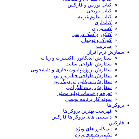
کتاب بورس و فارکس
کتاب تاریخی
کتاب علوم غریبه
کتابداری
کشاورزی
کنکور و کمک‌ درسی
کودک و نوجوان
مدیریت
سفارش نرم افزار
سفارش اندیکاتور ، اکسپرت و ربات
سفارش طراحی سایت
سفارش پروژه پایتون تجاری و دانشجویی
سفارش طراحی فیلتر بورس
سفارش اندیکاتور تریدینگ ویو
سفارش ربات تلگرامی
تعرفه و خدمات تولید محتوا
نمونه کار برنامه نویسی
بروکر ها
فهرست بهترین بروکر ها
دانستنی های بروکر ها فارکس
فارکس
اندیکاتور های ویژه
اکسپرت های ویژه