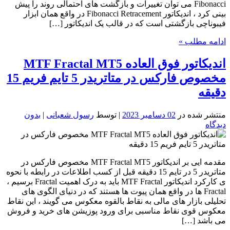
Fibonacci می توان تغییرات و بازگشت های احتمالی روند را پیش
بینی کرد ، اندیکاتور Fibonacci Retracement در واقع همان ابزار
فیبوناچی بازگشتی است که در قالب یک اندیکاتور […]
ادامه مطلب »
اندیکاتور فوق العاده MTF Fractal MT5
مخصوص فارکس در متاتریدر 5 تایم فریم 15
دقیقه
منتشر شده در
02 دسامبر 2023
| توسط
رسول شعبانی
|
بدون
دیدگاه
مقدمه ایی بر اندیکاتور MTF Fractal MT5 مخصوص فارکس در
متاتریدر 5 در تایم 15 دقیقه قبل از کسب اطلاعات در رابطه با نحوه
ی کارکرد اندیکاتور MTF Fractal باید به درک اهمیت Fractal برسیم ،
Fractal ها در واقع همان پیوت ها هستند که در دنیای الگوی های
تحلیلی بازار های مالی به نقاط بالقوه معکوس می گویند ، این نقاط
معکوس قوی نقاط مناسبی برای ورود پوزیشن های خرید و فروش
می باشد […]