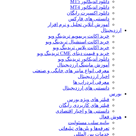
دانلود اندیکاتور MT5
دانلود اندیکاتور MT4
دانلود اکسپرت رایگان
دانستنی های فارکس
آموزش آنلاین تحلیل و نرم افزار
ارزدیجیتال
خرید اکانت پریمویم تریدینگ ویو
خرید اکانت اسنشیال تریدینگ ویو
خرید اکانت پلاس تریدینگ ویو
خرید و قیمت دیتای CME تریدینگ ویو
دانلود اندیکاتور تریدینگ ویو
آموزش ماینینگ ارزدیجیتال
معرفی انواع ماینر های خانگی و صنعتی
اخبار ارزدیجیتال
معرفی ایردراپ ها
دانستنی های ارزدیجیتال
بورس
فیلتر های ویژه بورس
فیلتر های کاربردی رایگان
دانستنی ها و اخبار اقتصادی
هوش فعال
بیانیه سلب مسئولیت
تعرفه‌ها و پلن‌های تبلیغاتی
خدمات بین المللی