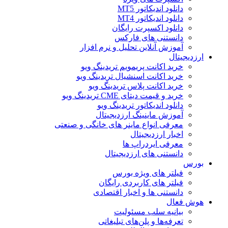
دانلود اندیکاتور MT5
دانلود اندیکاتور MT4
دانلود اکسپرت رایگان
دانستنی های فارکس
آموزش آنلاین تحلیل و نرم افزار
ارزدیجیتال
خرید اکانت پریمویم تریدینگ ویو
خرید اکانت اسنشیال تریدینگ ویو
خرید اکانت پلاس تریدینگ ویو
خرید و قیمت دیتای CME تریدینگ ویو
دانلود اندیکاتور تریدینگ ویو
آموزش ماینینگ ارزدیجیتال
معرفی انواع ماینر های خانگی و صنعتی
اخبار ارزدیجیتال
معرفی ایردراپ ها
دانستنی های ارزدیجیتال
بورس
فیلتر های ویژه بورس
فیلتر های کاربردی رایگان
دانستنی ها و اخبار اقتصادی
هوش فعال
بیانیه سلب مسئولیت
تعرفه‌ها و پلن‌های تبلیغاتی