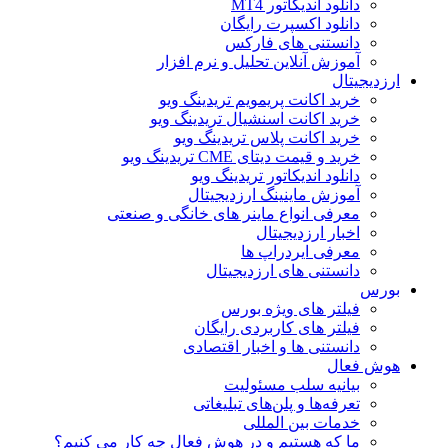
دانلود اندیکاتور MT4
دانلود اکسپرت رایگان
دانستنی های فارکس
آموزش آنلاین تحلیل و نرم افزار
ارزدیجیتال
خرید اکانت پریمویم تریدینگ ویو
خرید اکانت اسنشیال تریدینگ ویو
خرید اکانت پلاس تریدینگ ویو
خرید و قیمت دیتای CME تریدینگ ویو
دانلود اندیکاتور تریدینگ ویو
آموزش ماینینگ ارزدیجیتال
معرفی انواع ماینر های خانگی و صنعتی
اخبار ارزدیجیتال
معرفی ایردراپ ها
دانستنی های ارزدیجیتال
بورس
فیلتر های ویژه بورس
فیلتر های کاربردی رایگان
دانستنی ها و اخبار اقتصادی
هوش فعال
بیانیه سلب مسئولیت
تعرفه‌ها و پلن‌های تبلیغاتی
خدمات بین المللی
ما که هستیم و در هوش فعال چه کار می کنیم؟