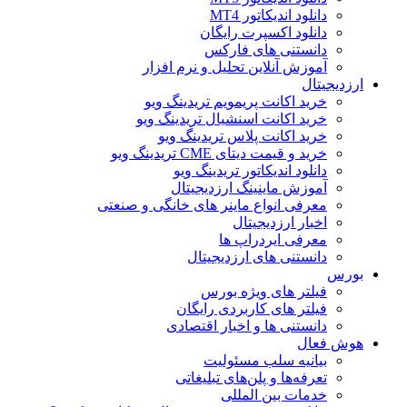
دانلود اندیکاتور MT4
دانلود اکسپرت رایگان
دانستنی های فارکس
آموزش آنلاین تحلیل و نرم افزار
ارزدیجیتال
خرید اکانت پریمویم تریدینگ ویو
خرید اکانت اسنشیال تریدینگ ویو
خرید اکانت پلاس تریدینگ ویو
خرید و قیمت دیتای CME تریدینگ ویو
دانلود اندیکاتور تریدینگ ویو
آموزش ماینینگ ارزدیجیتال
معرفی انواع ماینر های خانگی و صنعتی
اخبار ارزدیجیتال
معرفی ایردراپ ها
دانستنی های ارزدیجیتال
بورس
فیلتر های ویژه بورس
فیلتر های کاربردی رایگان
دانستنی ها و اخبار اقتصادی
هوش فعال
بیانیه سلب مسئولیت
تعرفه‌ها و پلن‌های تبلیغاتی
خدمات بین المللی