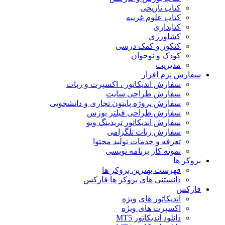
کتاب تاریخی
کتاب علوم غریبه
کتابداری
کشاورزی
کنکور و کمک‌ درسی
کودک و نوجوان
مدیریت
سفارش نرم افزار
سفارش اندیکاتور ، اکسپرت و ربات
سفارش طراحی سایت
سفارش پروژه پایتون تجاری و دانشجویی
سفارش طراحی فیلتر بورس
سفارش اندیکاتور تریدینگ ویو
سفارش ربات تلگرامی
تعرفه و خدمات تولید محتوا
نمونه کار برنامه نویسی
بروکر ها
فهرست بهترین بروکر ها
دانستنی های بروکر ها فارکس
فارکس
اندیکاتور های ویژه
اکسپرت های ویژه
دانلود اندیکاتور MT5