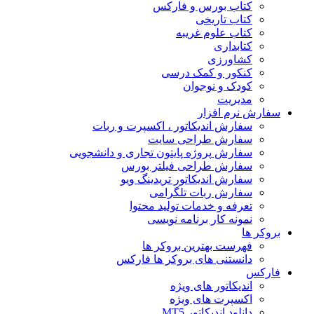
کتاب بورس و فارکس
کتاب تاریخی
کتاب علوم غریبه
کتابداری
کشاورزی
کنکور و کمک‌ درسی
کودک و نوجوان
مدیریت
سفارش نرم افزار
سفارش اندیکاتور ، اکسپرت و ربات
سفارش طراحی سایت
سفارش پروژه پایتون تجاری و دانشجویی
سفارش طراحی فیلتر بورس
سفارش اندیکاتور تریدینگ ویو
سفارش ربات تلگرامی
تعرفه و خدمات تولید محتوا
نمونه کار برنامه نویسی
بروکر ها
فهرست بهترین بروکر ها
دانستنی های بروکر ها فارکس
فارکس
اندیکاتور های ویژه
اکسپرت های ویژه
دانلود اندیکاتور MT5