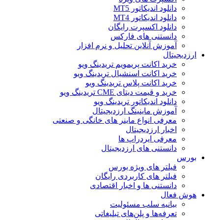
دانلود اندیکاتور MT5
دانلود اندیکاتور MT4
دانلود اکسپرت رایگان
دانستنی های فارکس
آموزش آنلاین تحلیل و نرم افزار
ارزدیجیتال
خرید اکانت پریمویم تریدینگ ویو
خرید اکانت اسنشیال تریدینگ ویو
خرید اکانت پلاس تریدینگ ویو
خرید و قیمت دیتای CME تریدینگ ویو
دانلود اندیکاتور تریدینگ ویو
آموزش ماینینگ ارزدیجیتال
معرفی انواع ماینر های خانگی و صنعتی
اخبار ارزدیجیتال
معرفی ایردراپ ها
دانستنی های ارزدیجیتال
بورس
فیلتر های ویژه بورس
فیلتر های کاربردی رایگان
دانستنی ها و اخبار اقتصادی
هوش فعال
بیانیه سلب مسئولیت
تعرفه‌ها و پلن‌های تبلیغاتی