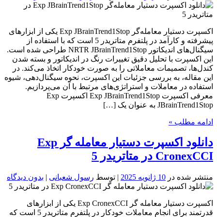
اکسپرت دستیار معامله‌گر Exp JBrainTrend1Stop یکی از ابزارهای
پیشرفته و کارآمد در پلتفرم متاتریدر 5 است که با استفاده از
سیگنال‌های اندیکاتور NRTR JBrainTrend1Stop طراحی شده است.
این اکسپرت با تحلیل دقیق تغییرات رنگ در اندیکاتور و بسته شدن
کندل‌ها، تصمیمات معاملاتی را به صورت خودکار اتخاذ می‌کند. در
این مقاله، به بررسی جزئیات این اکسپرت، نحوه سیگنال‌دهی، شیوه
استفاده در معاملات و استراتژی‌های مرتبط با آن می‌پردازیم.
معرفی اکسپرت Exp JBrainTrend1Stop اکسپرت Exp
JBrainTrend1Stop به عنوان یک […]
ادامه مطلب »
دانلود اکسپرت دستیار معامله گر Exp
CronexCCI در متاتریدر 5
منتشر شده در
10 ژانویه 2025
| توسط
رسول شعبانی
|
بدون دیدگاه
اکسپرت دستیار معامله گر Exp CronexCCI یکی از ابزارهای
قدرتمند برای انجام معاملات خودکار در پلتفرم متاتریدر 5 است که