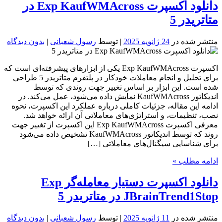
دانلود اکسپرت Exp KaufWMAcross در
متاتریدر 5
منتشر شده در
24 ژانویه 2025
| توسط
رسول شعبانی
|
بدون دیدگاه
اکسپرت Exp KaufWMAcross یکی از ابزارهای پیشرفته‌ای است که
برای تحلیل و انجام معاملات خودکار در پلتفرم متاتریدر 5 طراحی
شده است. این ابزار بر اساس تغییر جهت روندی که توسط
اندیکاتور KaufWMAcross نمایش داده می‌شود، عمل می‌کند. در
ادامه این مقاله، جزئیات کاملی درباره عملکرد این اکسپرت، نحوه
نصب، تنظیمات، و استراتژی‌های معاملاتی آن ارائه خواهد شد.
معرفی اکسپرت Exp KaufWMAcross این اکسپرت از تغییر جهت
روند که توسط اندیکاتور KaufWMAcross تشخیص داده می‌شود
برای شناسایی سیگنال‌های معاملاتی […]
ادامه مطلب »
دانلود اکسپرت دستیار معامله‌گر Exp
JBrainTrend1Stop در متاتریدر 5
منتشر شده در
11 ژانویه 2025
| توسط
رسول شعبانی
|
بدون دیدگاه