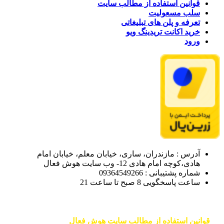
قوانین استفاده از مطالب سایت
سلب مسعولیت
تعرفه و پلن های تبلیغاتی
خرید اکانت تریدینگ ویو
ورود
آدرس : مازندران، ساری، خیابان معلم، خیابان امام
هادی،کوچه امام هادی 12- وب سایت هوش فعال
شماره پشتیبانی : 09364549266
ساعت پاسخگویی 8 صبح تا ساعت 21
قوانین استفاده از مطالب سایت هوش فعال