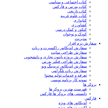
کتاب اجتماعی و سیاسی
کتاب بورس و فارکس
کتاب تاریخی
کتاب علوم غریبه
کتابداری
کشاورزی
کنکور و کمک‌ درسی
کودک و نوجوان
مدیریت
سفارش نرم افزار
سفارش اندیکاتور ، اکسپرت و ربات
سفارش طراحی سایت
سفارش پروژه پایتون تجاری و دانشجویی
سفارش طراحی فیلتر بورس
سفارش اندیکاتور تریدینگ ویو
سفارش ربات تلگرامی
تعرفه و خدمات تولید محتوا
نمونه کار برنامه نویسی
بروکر ها
فهرست بهترین بروکر ها
دانستنی های بروکر ها فارکس
فارکس
اندیکاتور های ویژه
اکسپرت های ویژه