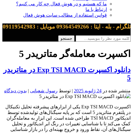
ما که هستیم و در هوش فعال چه کار می کنیم؟
ارتباط با ما
قوانین استفاده از مطالب سایت هوش فعال
تلگرام - بله - ایتا : 09364549266 موبایل : 09119542983
اکسپرت معامله‌گر متاتریدر 5
دانلود اکسپرت Exp TSI MACD در متاتریدر
5
منتشر شده در
24 ژانویه 2025
| توسط
رسول شعبانی
|
بدون دیدگاه
اکسپرت Exp TSI MACD یکی از ابزارهای پیشرفته تحلیل تکنیکال
در پلتفرم متاتریدر 5 است که بر پایه سیگنال‌های تولیدشده توسط
اندیکاتور TSI MACD طراحی شده است. این ابزار به معامله‌گران
کمک می‌کند تا با شناسایی تغییرات در رنگ ابر اندیکاتور و تحلیل
سیگنال‌های آن، نقاط ورود و خروج بهینه‌ای را در بازار شناسایی