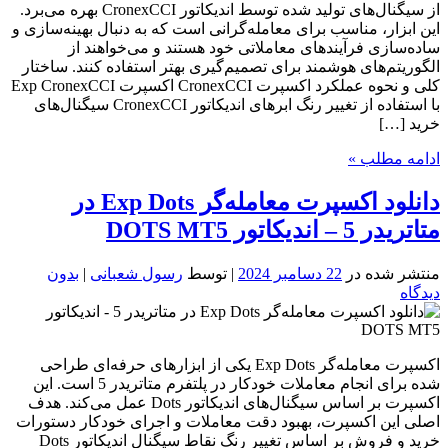
از سیگنال‌های تولید شده توسط اندیکاتور CronexCCI بهره می‌برد.
این ابزار، مناسب برای معامله‌گرانی است که به دنبال بهینه‌سازی و
ساده‌سازی فرآیندهای معاملاتی خود هستند و می‌خواهند از
الگوریتم‌های هوشمند برای تصمیم‌گیری بهتر استفاده کنند. ساختار
کلی و نحوه عملکرد اکسپرت CronexCCI اکسپرت Exp CronexCCI
با استفاده از تغییر رنگ ابرهای اندیکاتور CronexCCI سیگنال‌های
خرید […]
ادامه مطلب »
دانلود اکسپرت معامله‌گر Exp Dots در
متاتریدر 5 – اندیکاتور DOTS MT5
منتشر شده در
22 دسامبر 2024
| توسط
رسول شعبانی
|
بدون
دیدگاه
اکسپرت معامله‌گر Exp Dots یکی از ابزارهای حرفه‌ای طراحی
شده برای انجام معاملات خودکار در پلتفرم متاتریدر 5 است. این
اکسپرت بر اساس سیگنال‌های اندیکاتور Dots عمل می‌کند. هدف
اصلی این اکسپرت، بهبود دقت معاملات و اجرای خودکار دستورات
خرید و فروش بر اساس تغییر رنگ نقاط سیگنال اندیکاتور Dots