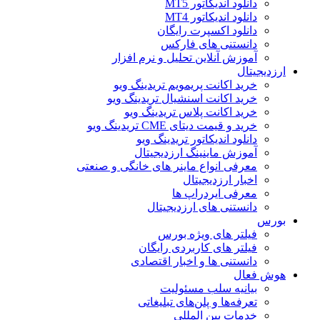
دانلود اندیکاتور MT5
دانلود اندیکاتور MT4
دانلود اکسپرت رایگان
دانستنی های فارکس
آموزش آنلاین تحلیل و نرم افزار
ارزدیجیتال
خرید اکانت پریمویم تریدینگ ویو
خرید اکانت اسنشیال تریدینگ ویو
خرید اکانت پلاس تریدینگ ویو
خرید و قیمت دیتای CME تریدینگ ویو
دانلود اندیکاتور تریدینگ ویو
آموزش ماینینگ ارزدیجیتال
معرفی انواع ماینر های خانگی و صنعتی
اخبار ارزدیجیتال
معرفی ایردراپ ها
دانستنی های ارزدیجیتال
بورس
فیلتر های ویژه بورس
فیلتر های کاربردی رایگان
دانستنی ها و اخبار اقتصادی
هوش فعال
بیانیه سلب مسئولیت
تعرفه‌ها و پلن‌های تبلیغاتی
خدمات بین المللی