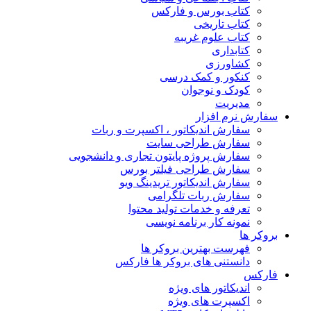
کتاب بورس و فارکس
کتاب تاریخی
کتاب علوم غریبه
کتابداری
کشاورزی
کنکور و کمک‌ درسی
کودک و نوجوان
مدیریت
سفارش نرم افزار
سفارش اندیکاتور ، اکسپرت و ربات
سفارش طراحی سایت
سفارش پروژه پایتون تجاری و دانشجویی
سفارش طراحی فیلتر بورس
سفارش اندیکاتور تریدینگ ویو
سفارش ربات تلگرامی
تعرفه و خدمات تولید محتوا
نمونه کار برنامه نویسی
بروکر ها
فهرست بهترین بروکر ها
دانستنی های بروکر ها فارکس
فارکس
اندیکاتور های ویژه
اکسپرت های ویژه