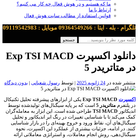
ما که هستیم و در هوش فعال چه کار می کنیم؟
ارتباط با ما
قوانین استفاده از مطالب سایت هوش فعال
تلگرام - بله - ایتا : 09364549266 موبایل : 09119542983
دانلود اکسپرت Exp TSI MACD
در متاتریدر 5
منتشر شده در
24 ژانویه 2025
| توسط
رسول شعبانی
|
بدون دیدگاه
اکسپرت
Exp TSI MACD
یکی از ابزارهای پیشرفته تحلیل تکنیکال
در پلتفرم
متاتریدر 5
است که بر پایه سیگنال‌های تولیدشده توسط
اندیکاتور
TSI MACD
طراحی شده است. این ابزار به معامله‌گران
کمک می‌کند تا با شناسایی تغییرات در رنگ ابر اندیکاتور و تحلیل
سیگنال‌های آن، نقاط ورود و خروج بهینه‌ای را در بازار شناسایی
کنند. در ادامه، جزئیات بیشتری از عملکرد این اکسپرت، نحوه
سیگنال‌دهی، روش انجام معاملات، و استراتژی معاملاتی ارائه