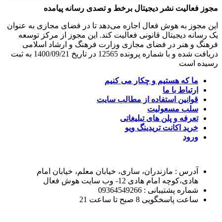
مجوز فعالیت نشر دیجیتال برخط و تصدی رسانه پیامده
این مجوز به هوش فعال اجازه می‌دهد تا در فضای مجازی به عنوان
یک رسانه دیجیتال قانونی فعالیت کند. این مجوز از مرکز توسعه
فرهنگ و هنر در فضای مجازی وزارت فرهنگ و ارشاد اسلامی
دریافت شده و با شماره پرونده 12565 در تاریخ 1400/09/21 به ثبت
رسیده است
ما که هستیم و چکار می کنیم
ارتباط با ما
قوانین استفاده از مطالب سایت
سلب مسعولیت
تعرفه و پلن های تبلیغاتی
خرید اکانت تریدینگ ویو
ورود
آدرس : مازندران، ساری، خیابان معلم، خیابان امام
هادی،کوچه امام هادی 12- وب سایت هوش فعال
شماره پشتیبانی : 09364549266
ساعت پاسخگویی 8 صبح تا ساعت 21