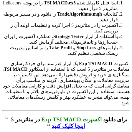
ابتدا فایل کامپایل‌شده
TSI MACD.ex5
را در پوشه Indicators
متاتریدر 5 قرار دهید.
کتابخانه
TradeAlgorithms.mqh
را دانلود و در مسیر مربوطه
قرار دهید.
اکسپرت را در متاتریدر 5 اجرا کرده و تنظیمات اولیه آن را
بررسی کنید.
با استفاده از ابزار
Strategy Tester
، عملکرد اکسپرت را برای
جفت‌ارزها و تایم‌فریم‌های مختلف آزمایش کنید.
پارامترهای
Stop Loss
و
Take Profit
را بر اساس مدیریت
ریسک شخصی تنظیم کنید.
اکسپرت
Exp TSI MACD
یک ابزار قدرتمند برای خودکارسازی
معاملات در متاتریدر 5 است که با استفاده از اندیکاتور
TSI MACD
،
سیگنال‌های خرید و فروش دقیقی ارائه می‌دهد. این اکسپرت با
مدیریت معاملات و امکان بهینه‌سازی، گزینه‌ای مناسب برای
معامله‌گرانی است که به دنبال افزایش دقت و کارایی معاملات خود
هستند. استفاده از این اکسپرت در تایم‌فریم‌های بالاتر و با تنظیمات
بهینه، می‌تواند منجر به عملکرد بهتر و کاهش ریسک‌های معاملاتی
شود.
برای دانلود
اکسپرت Exp TSI MACD
در متاتریدر 5 ”
اینجا کلیک کنید
“