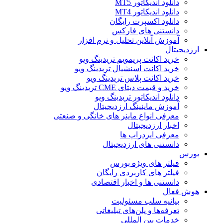
دانلود اندیکاتور MT5
دانلود اندیکاتور MT4
دانلود اکسپرت رایگان
دانستنی های فارکس
آموزش آنلاین تحلیل و نرم افزار
ارزدیجیتال
خرید اکانت پریمویم تریدینگ ویو
خرید اکانت اسنشیال تریدینگ ویو
خرید اکانت پلاس تریدینگ ویو
خرید و قیمت دیتای CME تریدینگ ویو
دانلود اندیکاتور تریدینگ ویو
آموزش ماینینگ ارزدیجیتال
معرفی انواع ماینر های خانگی و صنعتی
اخبار ارزدیجیتال
معرفی ایردراپ ها
دانستنی های ارزدیجیتال
بورس
فیلتر های ویژه بورس
فیلتر های کاربردی رایگان
دانستنی ها و اخبار اقتصادی
هوش فعال
بیانیه سلب مسئولیت
تعرفه‌ها و پلن‌های تبلیغاتی
خدمات بین المللی