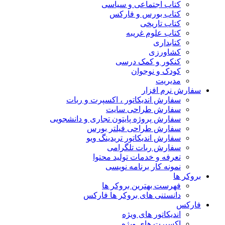
کتاب اجتماعی و سیاسی
کتاب بورس و فارکس
کتاب تاریخی
کتاب علوم غریبه
کتابداری
کشاورزی
کنکور و کمک‌ درسی
کودک و نوجوان
مدیریت
سفارش نرم افزار
سفارش اندیکاتور ، اکسپرت و ربات
سفارش طراحی سایت
سفارش پروژه پایتون تجاری و دانشجویی
سفارش طراحی فیلتر بورس
سفارش اندیکاتور تریدینگ ویو
سفارش ربات تلگرامی
تعرفه و خدمات تولید محتوا
نمونه کار برنامه نویسی
بروکر ها
فهرست بهترین بروکر ها
دانستنی های بروکر ها فارکس
فارکس
اندیکاتور های ویژه
اکسپرت های ویژه