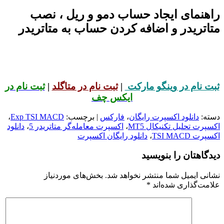
راهنمای ایجاد حساب دمو و ریل ، نصب
متاتریدر و اضافه کردن حساب به متاتریدر
ثبت نام در وینگو مارکت
|
ثبت نام در متاگلد
|
ثبت نام در
ایکس چف
دسته:
دانلود اکسپرت رایگان
،
فارکس
| برچسب:
Exp TSI MACD
،
اکسپرت تحلیل تکنیکال MT5
،
اکسپرت معامله‌گر متاتریدر 5
،
دانلود
اکسپرت TSI MACD
،
دانلود رایگان اکسپرت
دیدگاهتان را بنویسید
نشانی ایمیل شما منتشر نخواهد شد.
بخش‌های موردنیاز
علامت‌گذاری شده‌اند
*