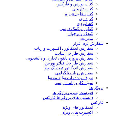
کتاب بورس و فارکس
کتاب تاریخی
کتاب علوم غریبه
کتابداری
کشاورزی
کنکور و کمک‌ درسی
کودک و نوجوان
مدیریت
سفارش نرم افزار
سفارش اندیکاتور ، اکسپرت و ربات
سفارش طراحی سایت
سفارش پروژه پایتون تجاری و دانشجویی
سفارش طراحی فیلتر بورس
سفارش اندیکاتور تریدینگ ویو
سفارش ربات تلگرامی
تعرفه و خدمات تولید محتوا
نمونه کار برنامه نویسی
بروکر ها
فهرست بهترین بروکر ها
دانستنی های بروکر ها فارکس
فارکس
اندیکاتور های ویژه
اکسپرت های ویژه