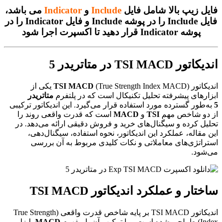
فایل زیپ بالا شامل فایل
Include
و
Indicator
می باشد،
فایل Include را در پوشه Include و فایل Indicator را در
پوشه Indicator قرار دهید تا اکسپرت اجرا شود
اندیکاتور TSI MACD در متاتریدر 5
اندیکاتور
TSI MACD
(True Strength Index MACD) یکی از
ابزارهای پیشرفته تحلیل تکنیکال است که در پلتفرم
متاتریدر
5
به‌طور گسترده مورد استفاده قرار می‌گیرد. این اندیکاتور ترکیبی
از دو شاخص مهم
TSI
و
MACD
است که قدرت واقعی روند را
تحلیل کرده و سیگنال‌های خرید و فروش دقیقی ارائه می‌دهد. در
این مقاله، عملکرد این اندیکاتور، نحوه استفاده، سیگنال‌دهی،
استراتژی‌های معاملاتی و نکات کلیدی مربوط به آن بررسی
می‌شود.
ساختار و عملکرد اندیکاتور TSI MACD
اندیکاتور TSI MACD بر پایه شاخص قدرت واقعی (True Strength
Index) طراحی شده است و با ترکیب آن با مفهوم
MACD
، ابزار