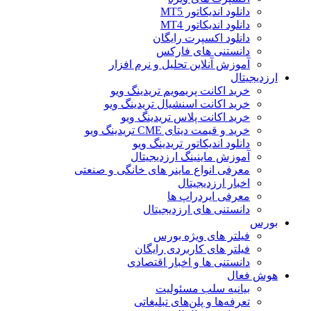
دانلود اندیکاتور MT5
دانلود اندیکاتور MT4
دانلود اکسپرت رایگان
دانستنی های فارکس
آموزش آنلاین تحلیل و نرم افزار
ارزدیجیتال
خرید اکانت پریمویم تریدینگ ویو
خرید اکانت اسنشیال تریدینگ ویو
خرید اکانت پلاس تریدینگ ویو
خرید و قیمت دیتای CME تریدینگ ویو
دانلود اندیکاتور تریدینگ ویو
آموزش ماینینگ ارزدیجیتال
معرفی انواع ماینر های خانگی و صنعتی
اخبار ارزدیجیتال
معرفی ایردراپ ها
دانستنی های ارزدیجیتال
بورس
فیلتر های ویژه بورس
فیلتر های کاربردی رایگان
دانستنی ها و اخبار اقتصادی
هوش فعال
بیانیه سلب مسئولیت
تعرفه‌ها و پلن‌های تبلیغاتی