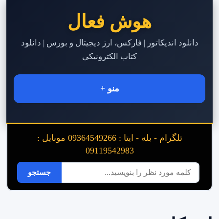
هوش فعال
دانلود اندیکاتور | فارکس، ارز دیجیتال و بورس | دانلود
کتاب الکترونیکی
منو +
تلگرام - بله - ایتا : 09364549266 موبایل :
09119542983