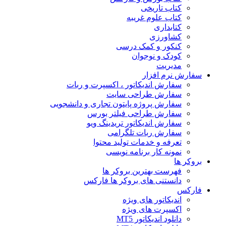
کتاب تاریخی
کتاب علوم غریبه
کتابداری
کشاورزی
کنکور و کمک‌ درسی
کودک و نوجوان
مدیریت
سفارش نرم افزار
سفارش اندیکاتور ، اکسپرت و ربات
سفارش طراحی سایت
سفارش پروژه پایتون تجاری و دانشجویی
سفارش طراحی فیلتر بورس
سفارش اندیکاتور تریدینگ ویو
سفارش ربات تلگرامی
تعرفه و خدمات تولید محتوا
نمونه کار برنامه نویسی
بروکر ها
فهرست بهترین بروکر ها
دانستنی های بروکر ها فارکس
فارکس
اندیکاتور های ویژه
اکسپرت های ویژه
دانلود اندیکاتور MT5