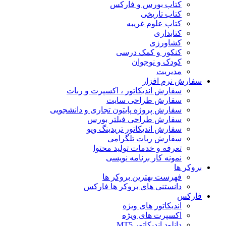
کتاب بورس و فارکس
کتاب تاریخی
کتاب علوم غریبه
کتابداری
کشاورزی
کنکور و کمک‌ درسی
کودک و نوجوان
مدیریت
سفارش نرم افزار
سفارش اندیکاتور ، اکسپرت و ربات
سفارش طراحی سایت
سفارش پروژه پایتون تجاری و دانشجویی
سفارش طراحی فیلتر بورس
سفارش اندیکاتور تریدینگ ویو
سفارش ربات تلگرامی
تعرفه و خدمات تولید محتوا
نمونه کار برنامه نویسی
بروکر ها
فهرست بهترین بروکر ها
دانستنی های بروکر ها فارکس
فارکس
اندیکاتور های ویژه
اکسپرت های ویژه
دانلود اندیکاتور MT5