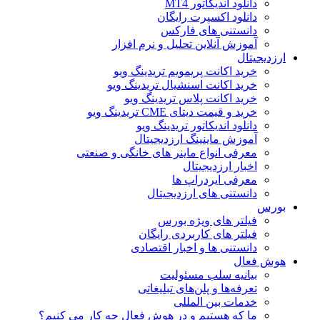
دانلود اندیکاتور MT4
دانلود اکسپرت رایگان
دانستنی های فارکس
آموزش آنلاین تحلیل و نرم افزار
ارزدیجیتال
خرید اکانت پریمویم تریدینگ ویو
خرید اکانت اسنشیال تریدینگ ویو
خرید اکانت پلاس تریدینگ ویو
خرید و قیمت دیتای CME تریدینگ ویو
دانلود اندیکاتور تریدینگ ویو
آموزش ماینینگ ارزدیجیتال
معرفی انواع ماینر های خانگی و صنعتی
اخبار ارزدیجیتال
معرفی ایردراپ ها
دانستنی های ارزدیجیتال
بورس
فیلتر های ویژه بورس
فیلتر های کاربردی رایگان
دانستنی ها و اخبار اقتصادی
هوش فعال
بیانیه سلب مسئولیت
تعرفه‌ها و پلن‌های تبلیغاتی
خدمات بین المللی
ما که هستیم و در هوش فعال چه کار می کنیم؟