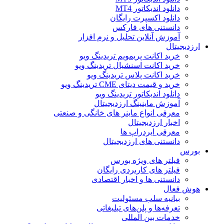
دانلود اندیکاتور MT4
دانلود اکسپرت رایگان
دانستنی های فارکس
آموزش آنلاین تحلیل و نرم افزار
ارزدیجیتال
خرید اکانت پریمویم تریدینگ ویو
خرید اکانت اسنشیال تریدینگ ویو
خرید اکانت پلاس تریدینگ ویو
خرید و قیمت دیتای CME تریدینگ ویو
دانلود اندیکاتور تریدینگ ویو
آموزش ماینینگ ارزدیجیتال
معرفی انواع ماینر های خانگی و صنعتی
اخبار ارزدیجیتال
معرفی ایردراپ ها
دانستنی های ارزدیجیتال
بورس
فیلتر های ویژه بورس
فیلتر های کاربردی رایگان
دانستنی ها و اخبار اقتصادی
هوش فعال
بیانیه سلب مسئولیت
تعرفه‌ها و پلن‌های تبلیغاتی
خدمات بین المللی