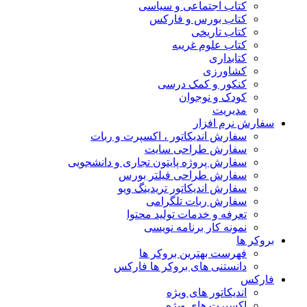
کتاب اجتماعی و سیاسی
کتاب بورس و فارکس
کتاب تاریخی
کتاب علوم غریبه
کتابداری
کشاورزی
کنکور و کمک‌ درسی
کودک و نوجوان
مدیریت
سفارش نرم افزار
سفارش اندیکاتور ، اکسپرت و ربات
سفارش طراحی سایت
سفارش پروژه پایتون تجاری و دانشجویی
سفارش طراحی فیلتر بورس
سفارش اندیکاتور تریدینگ ویو
سفارش ربات تلگرامی
تعرفه و خدمات تولید محتوا
نمونه کار برنامه نویسی
بروکر ها
فهرست بهترین بروکر ها
دانستنی های بروکر ها فارکس
فارکس
اندیکاتور های ویژه
اکسپرت های ویژه