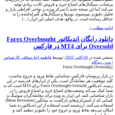
پرشتاب، سیگنال‌های اشباع خرید و فروش کاذب زیادی تولید
می‌کند؛ اما این نسخه جدید با تمرکز ویژه بر نواحی افراطی بازار و
تحلیل دقیق‌تر مومنتوم، نویزها و سیگنال‌های گمراه‌کننده را به
حداقل رسانده است. در واقع، هدف اصلی این ابزار […]
ادامه مطلب »
دانلود رایگان اندیکاتور Forex Overbought
Oversold برای MT4 در فارکس
منتشر شده در
20 اکتبر 2025
| توسط
فاطمه اجارستاقی کارشناس
|
بدون دیدگاه
در بازار پرنوسان فارکس، شناسایی نقاط ورود و خروج مناسب،
کلید موفقیت هر معامله‌گر است. یکی از ابزارهای قدرتمند در این
زمینه، اندیکاتور Forex Overbought Oversold برای MT4 است که به
شما کمک می‌کند وضعیت‌های اشباع خرید و اشباع فروش را در
بازار شناسایی کنید. این ابزار به ویژه برای معامله‌گران سوئینگ و
کسانی که از استراتژی‌های بازگشت به میانگین (Mean Reversion)
استفاده می‌کنند، ارزشمند است.استفاده از این اندیکاتور به شما
امکان می‌دهد نقاط ورود و خروج خود را دقیق‌تر تنظیم کنید و
ریسک […]