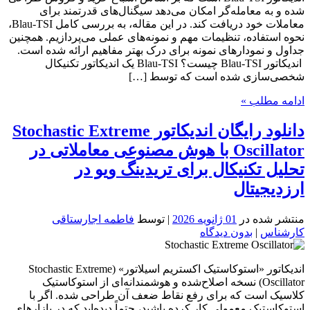
شده و به معامله‌گر امکان می‌دهد سیگنال‌های قدرتمند برای
معاملات خود دریافت کند. در این مقاله، به بررسی کامل Blau-TSI،
نحوه استفاده، تنظیمات مهم و نمونه‌های عملی می‌پردازیم. همچنین
جداول و نمودارهای نمونه برای درک بهتر مفاهیم ارائه شده است.
اندیکاتور Blau-TSI چیست؟ Blau-TSI یک اندیکاتور تکنیکال
شخصی‌سازی شده است که توسط […]
ادامه مطلب »
دانلود رایگان اندیکاتور Stochastic Extreme
Oscillator با هوش مصنوعی معاملاتی در
تحلیل تکنیکال برای تریدینگ ویو در
ارزدیجیتال
منتشر شده در
01 ژانویه 2026
| توسط
فاطمه اجارستاقی
کارشناس
|
بدون دیدگاه
اندیکاتور «استوکاستیک اکستریم اسیلاتور» (Stochastic Extreme
Oscillator) نسخه اصلاح‌شده و هوشمندانه‌ای از استوکاستیک
کلاسیک است که برای رفع نقاط ضعف آن طراحی شده. اگر با
استوکاستیک معمولی کار کرده باشید، حتماً دیده‌اید که در بازارهای