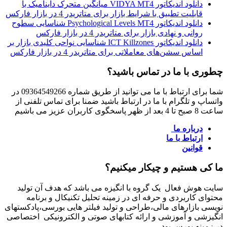
دانلود اندیکاتور VIDYA MT4 میانگین متحرک داینامیک با
قابلیت تطبیق با شرایط بازار برای متاتریدر 4 در بازار فارکس
دانلود اندیکاتور Psychological Levels MT4 شناسایی سطوح
روانی و نهادی بازار برای متاتریدر 4 در بازار فارکس
دانلود اندیکاتور ICT Killzones شناسایی نواحی کلیدی بازار بر
اساس سشن‌های معاملاتی برای متاتریدر 4 در بازار فارکس
چطوری با ما در تماس باشید؟
شما برای ارتباط با ما می توانید از طریق شماره 09364549266 در
واتساپ و تلگرام با ما در ارتباط باشید ضمنا برای تماس تلفنی از
ساعت 8 صبح تا 4 بعد از ظهر پاسخگوی کاربران عزیز می باشیم
درباره ما
ارتباط با ما
قوانین
ما کی هستیم و چیکار میکنیم؟
سایت هوش فعال یک گروه با انگیزه می باشد که هدف آن تولید
محتوای کاربردی و حرفه ای در زمینه تحلیل تکنیکال و برنامه
نویسی بازارهای مالی،طراحی و تولید فیلتر هایی بورسی،پادکستهای
انگیزشی و آموزشی و ارائه کتابهای صوتی و الکترونیکی اختصاصی
در زمینه بورس بود.