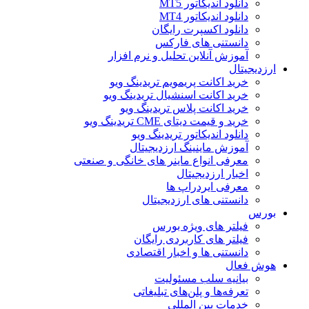
دانلود اندیکاتور MT5
دانلود اندیکاتور MT4
دانلود اکسپرت رایگان
دانستنی های فارکس
آموزش آنلاین تحلیل و نرم افزار
ارزدیجیتال
خرید اکانت پریمویم تریدینگ ویو
خرید اکانت اسنشیال تریدینگ ویو
خرید اکانت پلاس تریدینگ ویو
خرید و قیمت دیتای CME تریدینگ ویو
دانلود اندیکاتور تریدینگ ویو
آموزش ماینینگ ارزدیجیتال
معرفی انواع ماینر های خانگی و صنعتی
اخبار ارزدیجیتال
معرفی ایردراپ ها
دانستنی های ارزدیجیتال
بورس
فیلتر های ویژه بورس
فیلتر های کاربردی رایگان
دانستنی ها و اخبار اقتصادی
هوش فعال
بیانیه سلب مسئولیت
تعرفه‌ها و پلن‌های تبلیغاتی
خدمات بین المللی