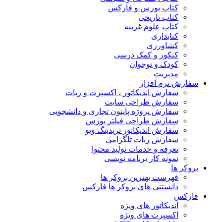
کتاب بورس و فارکس
کتاب تاریخی
کتاب علوم غریبه
کتابداری
کشاورزی
کنکور و کمک‌ درسی
کودک و نوجوان
مدیریت
سفارش نرم افزار
سفارش اندیکاتور ، اکسپرت و ربات
سفارش طراحی سایت
سفارش پروژه پایتون تجاری و دانشجویی
سفارش طراحی فیلتر بورس
سفارش اندیکاتور تریدینگ ویو
سفارش ربات تلگرامی
تعرفه و خدمات تولید محتوا
نمونه کار برنامه نویسی
بروکر ها
فهرست بهترین بروکر ها
دانستنی های بروکر ها فارکس
فارکس
اندیکاتور های ویژه
اکسپرت های ویژه