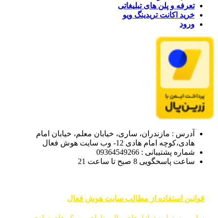
تعرفه و پلن های تبلیغاتی
خرید اکانت تریدینگ ویو
ورود
آدرس : مازندران، ساری، خیابان معلم، خیابان امام
هادی،کوچه امام هادی 12- وب سایت هوش فعال
شماره پشتیبانی : 09364549266
ساعت پاسخگویی 8 صبح تا ساعت 21
قوانین استفاده از مطالب سایت هوش فعال
سلب مسئولیت: بازارهای مالی دارای ریسک های زیادی