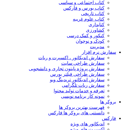
کتاب اجتماعی و سیاسی
کتاب بورس و فارکس
کتاب تاریخی
کتاب علوم غریبه
کتابداری
کشاورزی
کنکور و کمک‌ درسی
کودک و نوجوان
مدیریت
سفارش نرم افزار
سفارش اندیکاتور ، اکسپرت و ربات
سفارش طراحی سایت
سفارش پروژه پایتون تجاری و دانشجویی
سفارش طراحی فیلتر بورس
سفارش اندیکاتور تریدینگ ویو
سفارش ربات تلگرامی
تعرفه و خدمات تولید محتوا
نمونه کار برنامه نویسی
بروکر ها
فهرست بهترین بروکر ها
دانستنی های بروکر ها فارکس
فارکس
اندیکاتور های ویژه
اکسپرت های ویژه