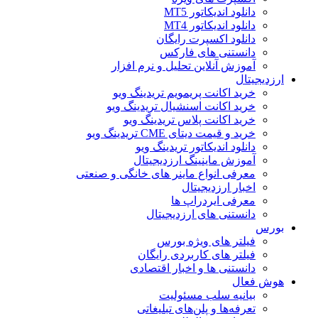
دانلود اندیکاتور MT5
دانلود اندیکاتور MT4
دانلود اکسپرت رایگان
دانستنی های فارکس
آموزش آنلاین تحلیل و نرم افزار
ارزدیجیتال
خرید اکانت پریمویم تریدینگ ویو
خرید اکانت اسنشیال تریدینگ ویو
خرید اکانت پلاس تریدینگ ویو
خرید و قیمت دیتای CME تریدینگ ویو
دانلود اندیکاتور تریدینگ ویو
آموزش ماینینگ ارزدیجیتال
معرفی انواع ماینر های خانگی و صنعتی
اخبار ارزدیجیتال
معرفی ایردراپ ها
دانستنی های ارزدیجیتال
بورس
فیلتر های ویژه بورس
فیلتر های کاربردی رایگان
دانستنی ها و اخبار اقتصادی
هوش فعال
بیانیه سلب مسئولیت
تعرفه‌ها و پلن‌های تبلیغاتی