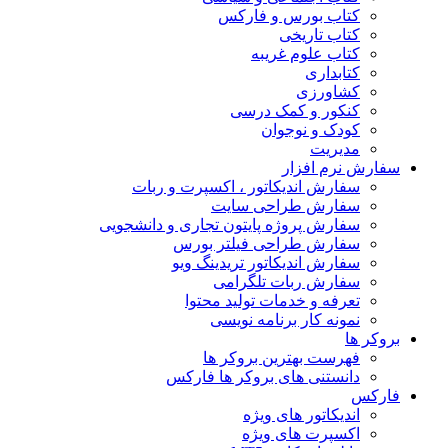
کتاب بورس و فارکس
کتاب تاریخی
کتاب علوم غریبه
کتابداری
کشاورزی
کنکور و کمک‌ درسی
کودک و نوجوان
مدیریت
سفارش نرم افزار
سفارش اندیکاتور ، اکسپرت و ربات
سفارش طراحی سایت
سفارش پروژه پایتون تجاری و دانشجویی
سفارش طراحی فیلتر بورس
سفارش اندیکاتور تریدینگ ویو
سفارش ربات تلگرامی
تعرفه و خدمات تولید محتوا
نمونه کار برنامه نویسی
بروکر ها
فهرست بهترین بروکر ها
دانستنی های بروکر ها فارکس
فارکس
اندیکاتور های ویژه
اکسپرت های ویژه