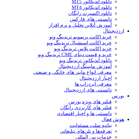
دانلود اندیکاتور MT5
دانلود اندیکاتور MT4
دانلود اکسپرت رایگان
دانستنی های فارکس
آموزش آنلاین تحلیل و نرم افزار
ارزدیجیتال
خرید اکانت پریمویم تریدینگ ویو
خرید اکانت اسنشیال تریدینگ ویو
خرید اکانت پلاس تریدینگ ویو
خرید و قیمت دیتای CME تریدینگ ویو
دانلود اندیکاتور تریدینگ ویو
آموزش ماینینگ ارزدیجیتال
معرفی انواع ماینر های خانگی و صنعتی
اخبار ارزدیجیتال
معرفی ایردراپ ها
دانستنی های ارزدیجیتال
بورس
فیلتر های ویژه بورس
فیلتر های کاربردی رایگان
دانستنی ها و اخبار اقتصادی
هوش فعال
بیانیه سلب مسئولیت
تعرفه‌ها و پلن‌های تبلیغاتی
خدمات بین المللی