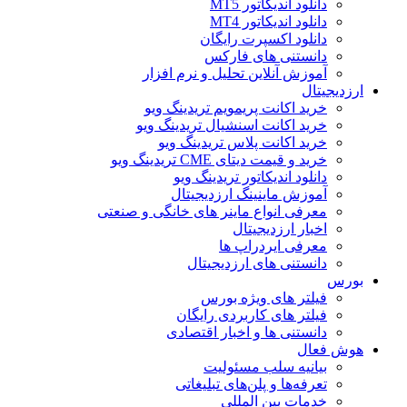
دانلود اندیکاتور MT5
دانلود اندیکاتور MT4
دانلود اکسپرت رایگان
دانستنی های فارکس
آموزش آنلاین تحلیل و نرم افزار
ارزدیجیتال
خرید اکانت پریمویم تریدینگ ویو
خرید اکانت اسنشیال تریدینگ ویو
خرید اکانت پلاس تریدینگ ویو
خرید و قیمت دیتای CME تریدینگ ویو
دانلود اندیکاتور تریدینگ ویو
آموزش ماینینگ ارزدیجیتال
معرفی انواع ماینر های خانگی و صنعتی
اخبار ارزدیجیتال
معرفی ایردراپ ها
دانستنی های ارزدیجیتال
بورس
فیلتر های ویژه بورس
فیلتر های کاربردی رایگان
دانستنی ها و اخبار اقتصادی
هوش فعال
بیانیه سلب مسئولیت
تعرفه‌ها و پلن‌های تبلیغاتی
خدمات بین المللی