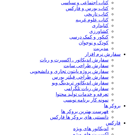
کتاب اجتماعی و سیاسی
کتاب بورس و فارکس
کتاب تاریخی
کتاب علوم غریبه
کتابداری
کشاورزی
کنکور و کمک‌ درسی
کودک و نوجوان
مدیریت
سفارش نرم افزار
سفارش اندیکاتور ، اکسپرت و ربات
سفارش طراحی سایت
سفارش پروژه پایتون تجاری و دانشجویی
سفارش طراحی فیلتر بورس
سفارش اندیکاتور تریدینگ ویو
سفارش ربات تلگرامی
تعرفه و خدمات تولید محتوا
نمونه کار برنامه نویسی
بروکر ها
فهرست بهترین بروکر ها
دانستنی های بروکر ها فارکس
فارکس
اندیکاتور های ویژه
اکسپرت های ویژه