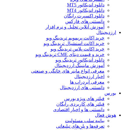
دانلود اندیکاتور MT5
دانلود اندیکاتور MT4
دانلود اکسپرت رایگان
دانستنی های فارکس
آموزش آنلاین تحلیل و نرم افزار
ارزدیجیتال
خرید اکانت پریمویم تریدینگ ویو
خرید اکانت اسنشیال تریدینگ ویو
خرید اکانت پلاس تریدینگ ویو
خرید و قیمت دیتای CME تریدینگ ویو
دانلود اندیکاتور تریدینگ ویو
آموزش ماینینگ ارزدیجیتال
معرفی انواع ماینر های خانگی و صنعتی
اخبار ارزدیجیتال
معرفی ایردراپ ها
دانستنی های ارزدیجیتال
بورس
فیلتر های ویژه بورس
فیلتر های کاربردی رایگان
دانستنی ها و اخبار اقتصادی
هوش فعال
بیانیه سلب مسئولیت
تعرفه‌ها و پلن‌های تبلیغاتی