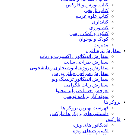
کتاب بورس و فارکس
کتاب تاریخی
کتاب علوم غریبه
کتابداری
کشاورزی
کنکور و کمک‌ درسی
کودک و نوجوان
مدیریت
سفارش نرم افزار
سفارش اندیکاتور ، اکسپرت و ربات
سفارش طراحی سایت
سفارش پروژه پایتون تجاری و دانشجویی
سفارش طراحی فیلتر بورس
سفارش اندیکاتور تریدینگ ویو
سفارش ربات تلگرامی
تعرفه و خدمات تولید محتوا
نمونه کار برنامه نویسی
بروکر ها
فهرست بهترین بروکر ها
دانستنی های بروکر ها فارکس
فارکس
اندیکاتور های ویژه
اکسپرت های ویژه