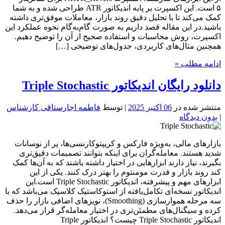
۵ است. این اکسپرت بر پایه اندیکاتور ATR طراحی شده و به شما
کمک می‌کند تا با تحلیل دقیق روند بازار، معاملات موفق‌تری داشته
باشید.در این مقاله قصد داریم به صورت گام‌به‌گام نحوه عملکرد این
اکسپرت، روش محاسبات و استفاده صحیح از آن را توضیح دهیم.
همچنین مثال‌های کاربردی، جدول‌های توضیحی […]
ادامه مطلب »
دانلود رایگان اندیکاتور Triple Stochastic
منتشر شده در
06 اکتبر 2025
| توسط
فاطمه اجارستاقی کارشناس
|
بدون دیدگاه
بازارهای مالی، به‌ویژه فارکس و کریپتوکارنسی‌ها، پر از نوسانات
شدید هستند. معامله‌گران برای اینکه بتوانند تصمیمات دقیق‌تری
بگیرند، نیاز دارند ابزارهایی در اختیار داشته باشند که به آن‌ها کمک
کند روند بازار و قدرت مومنتوم را بهتر درک کنند. یکی از این
ابزارهای مهم و پیشرفته، اندیکاتور Triple Stochastic است.این
اندیکاتور نسخه‌ای تکامل‌یافته از استوکاستیک کلاسیک می‌باشد که با
سه مرحله هموارسازی (Smoothing)، نویزهای اضافی بازار را حذف
کرده و سیگنال‌های مطمئن‌تری در اختیار معامله‌گر قرار می‌دهد.
اندیکاتور Triple Stochastic چیست؟ اندیکاتور Triple