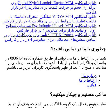
دانلود اندیکاتور Kyle’s Lambda Engine MT4 اندازه‌گیری
اثرگذاری حجم بر حرکت قیمت برای متاتریدر 4 در بازار
فارکس
دانلود اندیکاتور VIDYA MT4 میانگین متحرک داینامیک با
قابلیت تطبیق با شرایط بازار برای متاتریدر 4 در بازار فارکس
دانلود اندیکاتور Psychological Levels MT4 شناسایی سطوح
روانی و نهادی بازار برای متاتریدر 4 در بازار فارکس
دانلود اندیکاتور ICT Killzones شناسایی نواحی کلیدی بازار بر
اساس سشن‌های معاملاتی برای متاتریدر 4 در بازار فارکس
چطوری با ما در تماس باشید؟
شما برای ارتباط با ما می توانید از طریق شماره 09364549266 در
واتساپ و تلگرام با ما در ارتباط باشید ضمنا برای تماس تلفنی از
ساعت 8 صبح تا 4 بعد از ظهر پاسخگوی کاربران عزیز می باشیم
درباره ما
ارتباط با ما
قوانین
ما کی هستیم و چیکار میکنیم؟
سایت هوش فعال یک گروه با انگیزه می باشد که هدف آن تولید