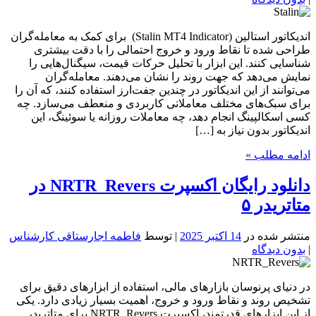
اندیکاتور استالین (Stalin MT4 Indicator) برای کمک به معامله‌گران
طراحی شده تا نقاط ورود و خروج احتمالی را با دقت بیشتری
شناسایی کنند. این ابزار با تحلیل حرکات قیمت، سیگنال‌هایی را
نمایش می‌دهد که جهت روند را نشان می‌دهند. معامله‌گران
می‌توانند از این اندیکاتور در چندین جفت‌ارز استفاده کنند، که آن را
برای سبک‌های مختلف معاملاتی کاربردی و منعطف می‌سازد. چه
کسی اسکالپینگ انجام دهد، چه معاملات روزانه یا سوئینگ، این
اندیکاتور بدون نیاز به […]
ادامه مطلب »
دانلود رایگان اکسپرت NRTR_Revers در
متاتریدر ۵
منتشر شده در
14 اکتبر 2025
| توسط
فاطمه اجارستاقی کارشناس
|
بدون دیدگاه
در دنیای پرنوسان بازارهای مالی، استفاده از ابزارهای دقیق برای
تشخیص روند و نقاط ورود و خروج، اهمیت بسیار زیادی دارد. یکی
از این ابزارهای قدرتمند، اکسپرت NRTR_Revers برای متاتریدر