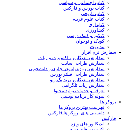
کتاب اجتماعی و سیاسی
کتاب بورس و فارکس
کتاب تاریخی
کتاب علوم غریبه
کتابداری
کشاورزی
کنکور و کمک‌ درسی
کودک و نوجوان
مدیریت
سفارش نرم افزار
سفارش اندیکاتور ، اکسپرت و ربات
سفارش طراحی سایت
سفارش پروژه پایتون تجاری و دانشجویی
سفارش طراحی فیلتر بورس
سفارش اندیکاتور تریدینگ ویو
سفارش ربات تلگرامی
تعرفه و خدمات تولید محتوا
نمونه کار برنامه نویسی
بروکر ها
فهرست بهترین بروکر ها
دانستنی های بروکر ها فارکس
فارکس
اندیکاتور های ویژه
اکسپرت های ویژه