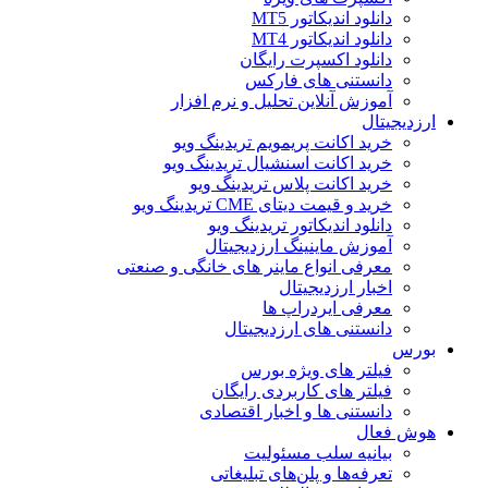
دانلود اندیکاتور MT5
دانلود اندیکاتور MT4
دانلود اکسپرت رایگان
دانستنی های فارکس
آموزش آنلاین تحلیل و نرم افزار
ارزدیجیتال
خرید اکانت پریمویم تریدینگ ویو
خرید اکانت اسنشیال تریدینگ ویو
خرید اکانت پلاس تریدینگ ویو
خرید و قیمت دیتای CME تریدینگ ویو
دانلود اندیکاتور تریدینگ ویو
آموزش ماینینگ ارزدیجیتال
معرفی انواع ماینر های خانگی و صنعتی
اخبار ارزدیجیتال
معرفی ایردراپ ها
دانستنی های ارزدیجیتال
بورس
فیلتر های ویژه بورس
فیلتر های کاربردی رایگان
دانستنی ها و اخبار اقتصادی
هوش فعال
بیانیه سلب مسئولیت
تعرفه‌ها و پلن‌های تبلیغاتی