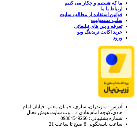
ما که هستیم و چکار می کنیم
ارتباط با ما
قوانین استفاده از مطالب سایت
سلب مسعولیت
تعرفه و پلن های تبلیغاتی
خرید اکانت تریدینگ ویو
ورود
آدرس : مازندران، ساری، خیابان معلم، خیابان امام
هادی،کوچه امام هادی 12- وب سایت هوش فعال
شماره پشتیبانی : 09364549266
ساعت پاسخگویی 8 صبح تا ساعت 21