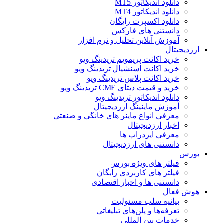
دانلود اندیکاتور MT5
دانلود اندیکاتور MT4
دانلود اکسپرت رایگان
دانستنی های فارکس
آموزش آنلاین تحلیل و نرم افزار
ارزدیجیتال
خرید اکانت پریمویم تریدینگ ویو
خرید اکانت اسنشیال تریدینگ ویو
خرید اکانت پلاس تریدینگ ویو
خرید و قیمت دیتای CME تریدینگ ویو
دانلود اندیکاتور تریدینگ ویو
آموزش ماینینگ ارزدیجیتال
معرفی انواع ماینر های خانگی و صنعتی
اخبار ارزدیجیتال
معرفی ایردراپ ها
دانستنی های ارزدیجیتال
بورس
فیلتر های ویژه بورس
فیلتر های کاربردی رایگان
دانستنی ها و اخبار اقتصادی
هوش فعال
بیانیه سلب مسئولیت
تعرفه‌ها و پلن‌های تبلیغاتی
خدمات بین المللی