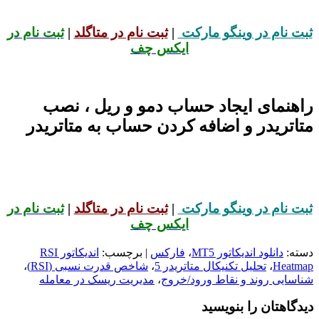
ثبت نام در وینگو مارکت
|
ثبت نام در متاگلد
|
ثبت نام در
ایکس چف
راهنمای ایجاد حساب دمو و ریل ، نصب
متاتریدر و اضافه کردن حساب به متاتریدر
ثبت نام در وینگو مارکت
|
ثبت نام در متاگلد
|
ثبت نام در
ایکس چف
دسته:
دانلود اندیکاتور MT5
،
فارکس
| برچسب:
اندیکاتور RSI
Heatmap
،
تحلیل تکنیکال متاتریدر 5
،
شاخص قدرت نسبی (RSI)
،
شناسایی روند و نقاط ورود/خروج
،
مدیریت ریسک در معامله
دیدگاهتان را بنویسید