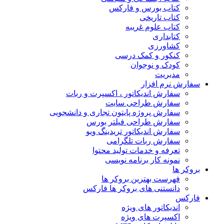
کتاب بورس و فارکس
کتاب تاریخی
کتاب علوم غریبه
کتابداری
کشاورزی
کنکور و کمک‌ درسی
کودک و نوجوان
مدیریت
سفارش نرم افزار
سفارش اندیکاتور ، اکسپرت و ربات
سفارش طراحی سایت
سفارش پروژه پایتون تجاری و دانشجویی
سفارش طراحی فیلتر بورس
سفارش اندیکاتور تریدینگ ویو
سفارش ربات تلگرامی
تعرفه و خدمات تولید محتوا
نمونه کار برنامه نویسی
بروکر ها
فهرست بهترین بروکر ها
دانستنی های بروکر ها فارکس
فارکس
اندیکاتور های ویژه
اکسپرت های ویژه