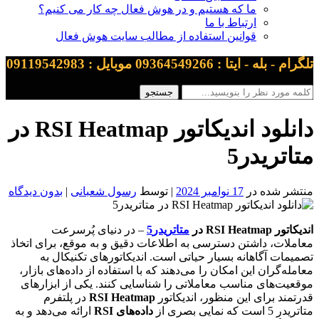
ما که هستیم و در هوش فعال چه کار می کنیم؟
ارتباط با ما
قوانین استفاده از مطالب سایت هوش فعال
تلگرام - بله - ایتا : 09364549266 موبایل : 09119542983
دانلود اندیکاتور RSI Heatmap در
متاتریدر5
منتشر شده در
17 نوامبر 2024
| توسط
رسول شعبانی
|
بدون دیدگاه
اندیکاتور RSI Heatmap در
متاتریدر5
– در دنیای پُرسرعت
معاملات، داشتن دسترسی به اطلاعات دقیق و به موقع، برای اتخاذ
تصمیمات آگاهانه بسیار حیاتی است. اندیکاتورهای تکنیکال به
معامله‌گران این امکان را می‌دهند که با استفاده از داده‌های بازار،
موقعیت‌های مناسب معاملاتی را شناسایی کنند. یکی از ابزارهای
قدرتمند برای این منظور، اندیکاتور
RSI Heatmap
در پلتفرم
متاتریدر 5 است که نمایی بصری از
داده‌های RSI
ارائه می‌دهد و به