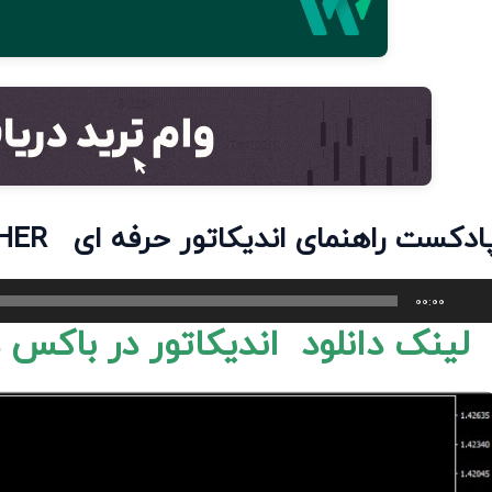
SWING CATCHE پادکست راهنمای اندیکاتور حرفه ای
خش‌کننده
00:00
وت
لینک دانلود اندیکاتور در باکس د