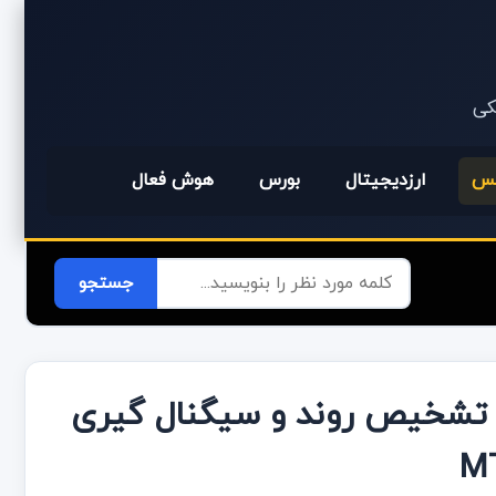
یکی
کس
ارزدیجیتال
بورس
هوش فعال
دیکاتور Swing catcher برای تشخیص روند و سیگنال گیری