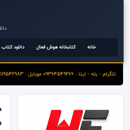
دانل
خانه
کتابخانه هوش فعال
دانلود کتاب
تلگرام - بله - ایتا : 09364549266 موبایل : 09119542983
م