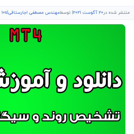
منتشر شده در
20 آگوست 2021
| توسط
مهندس مصطفی اجارستاقی
|
10s دیدگاه