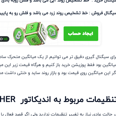
یگنال خرید : خط تشخیص روند آبی می باشد و فلش روبه بالای آب
یگنال فروش : خط تشخیص روند زرد می باشد و فلش رو به پایین ز
یانگین بود فقط پوزیشن خرید باز کنیم و هرگاه قیمت زیر این م
گر این میانگین روی قیمت بود و بازار روند ساید و خنثی داشت مع
نظیمات مربوط به اندیکاتور SWING CATCHER
ر حالت عادی نیاز به تغییر تنظیمات ندارید ولی اگر قصد فعال ی